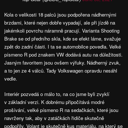
Kola o velikosti 18 palců jsou podpořena nádhernými
brzdami, které nejen dobře vypadají, ale při jízdě na
jakémkoli povrchu náramně pracují. Varianta Shooting
Brake se od předního skla, kde se efekt láme, svažuje
zpět do zadní části. I ta se automobilce povedla. Velké
písmeno R pod znakem VW dodává autu na důležitosti.
Jasným favoritem jsou ovšem výfuky. Nádherný zvuk,
a to jen ze 4 válců. Tady Volkswagen opravdu nesáhl
vedle.
Interiér pozvedá o málo to, na co jsme byli zvyklí
v základní verzi. K dobrému připočítává modré
prošívání, velké písmeno R na sedačkách, které jsou
navrženy tak, aby v zatáčkách řidiče skutečně
podpořily. Volant je skutečně kus materiálu, na který se