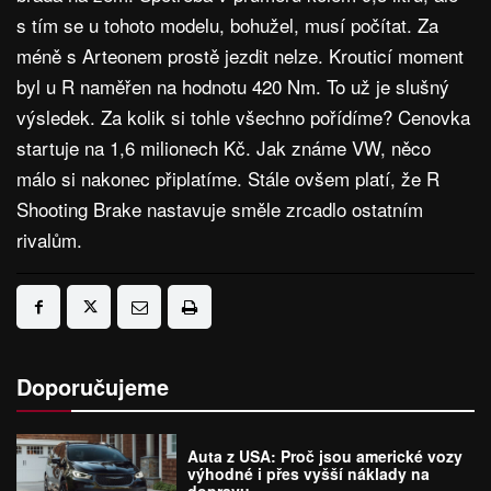
s tím se u tohoto modelu, bohužel, musí počítat. Za
méně s Arteonem prostě jezdit nelze. Krouticí moment
byl u R naměřen na hodnotu 420 Nm. To už je slušný
výsledek. Za kolik si tohle všechno pořídíme? Cenovka
startuje na 1,6 milionech Kč. Jak známe VW, něco
málo si nakonec připlatíme. Stále ovšem platí, že R
Shooting Brake nastavuje směle zrcadlo ostatním
rivalům.
Doporučujeme
Auta z USA: Proč jsou americké vozy
výhodné i přes vyšší náklady na
dopravu