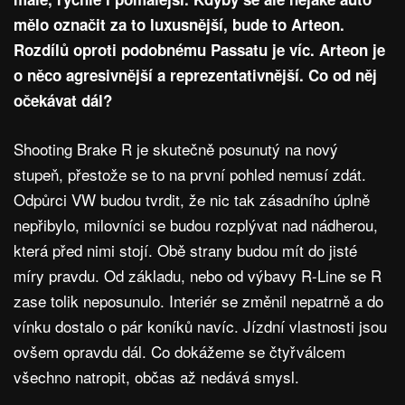
mělo označit za to luxusnější, bude to Arteon.
Rozdílů oproti podobnému Passatu je víc. Arteon je
o něco agresivnější a reprezentativnější. Co od něj
očekávat dál?
Shooting Brake R je skutečně posunutý na nový
stupeň, přestože se to na první pohled nemusí zdát.
Odpůrci VW budou tvrdit, že nic tak zásadního úplně
nepřibylo, milovníci se budou rozplývat nad nádherou,
která před nimi stojí. Obě strany budou mít do jisté
míry pravdu. Od základu, nebo od výbavy R-Line se R
zase tolik neposunulo. Interiér se změnil nepatrně a do
vínku dostalo o pár koníků navíc. Jízdní vlastnosti jsou
ovšem opravdu dál. Co dokážeme se čtyřválcem
všechno natropit, občas až nedává smysl.