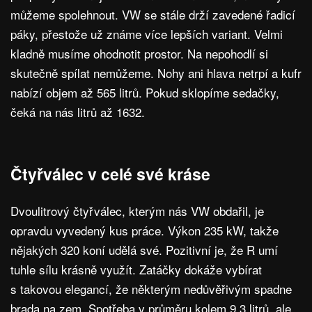
můžeme spolehnout. VW se stále drží zavedené řadicí
páky, přestože už známe více lepších variant. Velmi
kladně musíme ohodnotit prostor. Na nepohodlí si
skutečně spílat nemůžeme. Nohy ani hlava netrpí a kufr
nabízí objem až 565 litrů. Pokud sklopíme sedačky,
čeká na nás litrů až 1632.
Čtyřválec v celé své kráse
Dvoulitrový čtyřválec, kterým nás VW obdařil, je
opravdu vyvedený kus práce. Výkon 235 kW, takže
nějakých 320 koní udělá své. Pozitivní je, že R umí
tuhle sílu krásně využít. Zatáčky dokáže vybírat
s takovou elegancí, že některým nedůvěřivým spadne
brada na zem. Spotřeba v průměru kolem 9,3 litrů, ale