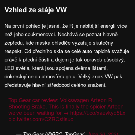
Vzhled ze stáje VW
Na první pohled je jasné, že R je nabitější energií více
než jeho soukmenovci. Nechává se poznat hlavně
zepředu, kde maska chladiče vyzařuje skutečný
respekt. Od předního skla se celé auto rapidně svažuje
právě k přední části a dojem je tak opravdu působivý.
LED světla, která jsou spojena dvěma lištami,
dokreslují celou atmosféru grilu. Velký znak VW pak
představuje hlavní středobod celého snažení.
Top Gear car review: Volkswagen Arteon R
Shooting Brake. This is finally the spicier Arteon
we've been waiting for →
https://t.co/xaevkyd5Lx
pic.twitter.com/CZRCstisuc
— Top Gear (@BBC_TopGear)
June 30, 2021