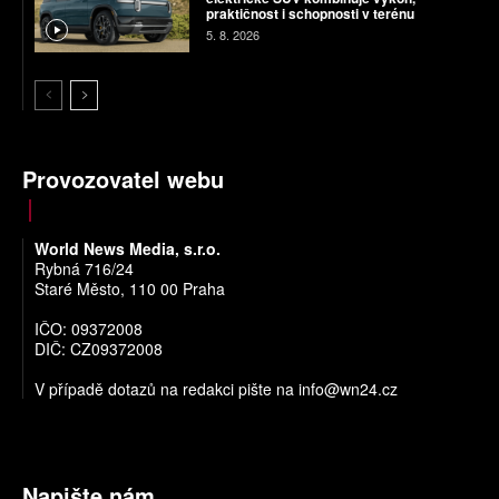
praktičnost i schopnosti v terénu
5. 8. 2026
Provozovatel webu
World News Media, s.r.o.
Rybná 716/24
Staré Město, 110 00 Praha
IČO: 09372008
DIČ: CZ09372008
V případě dotazů na redakci pište na
info@wn24.cz
Napište nám