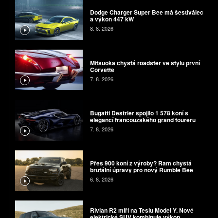
Dodge Charger Super Bee má šestiválec
a výkon 447 kW
8. 8. 2026
Mitsuoka chystá roadster ve stylu první
Corvette
7. 8. 2026
Bugatti Destrier spojilo 1 578 koní s
elegancí francouzského grand toureru
7. 8. 2026
Přes 900 koní z výroby? Ram chystá
brutální úpravy pro nový Rumble Bee
6. 8. 2026
Rivian R2 míří na Teslu Model Y. Nové
elektrické SUV kombinuje výkon,