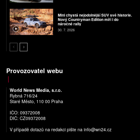
Mini chystá nejodolnější SUV své historie.
Nový Countryman Edition míří i do
náročné rally
30. 7. 2026
Provozovatel webu
World News Media, s.r.o.
Rybná 716/24
Staré Město, 110 00 Praha
IČO: 09372008
DIČ: CZ09372008
V případě dotazů na redakci pište na
info@wn24.cz