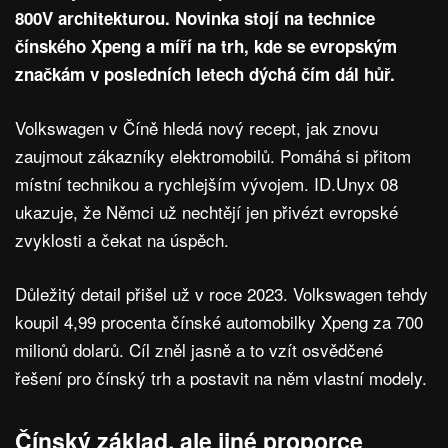
800V architekturou. Novinka stojí na technice
čínského Xpeng a míří na trh, kde se evropským
značkám v posledních letech dýchá čím dál hůř.
Volkswagen v Číně hledá nový recept, jak znovu
zaujmout zákazníky elektromobilů. Pomáhá si přitom
místní technikou a rychlejším vývojem. ID.Unyx 08
ukazuje, že Němci už nechtějí jen přivézt evropské
zvyklosti a čekat na úspěch.
Důležitý detail přišel už v roce 2023. Volkswagen tehdy
koupil 4,99 procenta čínské automobilky Xpeng za 700
milionů dolarů. Cíl zněl jasně a to vzít osvědčené
řešení pro čínský trh a postavit na něm vlastní modely.
Čínský základ, ale jiné proporce