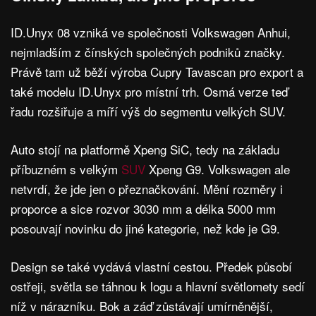
ID.Unyx 08 vzniká ve společnosti Volkswagen Anhui,
nejmladším z čínských společných podniků značky.
Právě tam už běží výroba Cupry Tavascan pro export a
také modelu ID.Unyx pro místní trh. Osmá verze teď
řadu rozšiřuje a míří výš do segmentu velkých SUV.
Auto stojí na platformě Xpeng SiC, tedy na základu
příbuzném s velkým
SUV
Xpeng G9. Volkswagen ale
netvrdí, že jde jen o přeznačkování. Mění rozměry i
proporce a sice rozvor 3030 mm a délka 5000 mm
posouvají novinku do jiné kategorie, než kde je G9.
Design se také vydává vlastní cestou. Předek působí
ostřeji, světla se táhnou k logu a hlavní světlomety sedí
níž v nárazníku. Bok a záď zůstávají umírněnější,