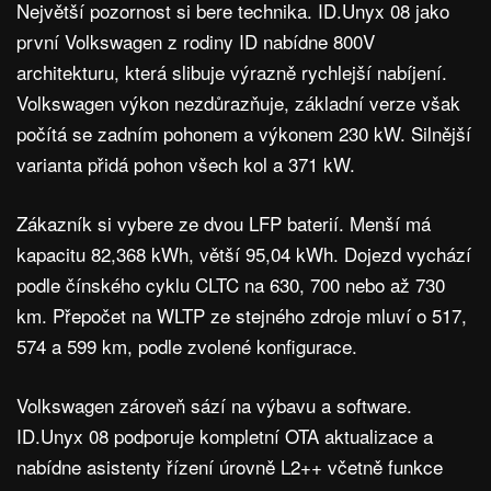
Největší pozornost si bere technika. ID.Unyx 08 jako
první Volkswagen z rodiny ID nabídne 800V
architekturu, která slibuje výrazně rychlejší nabíjení.
Volkswagen výkon nezdůrazňuje, základní verze však
počítá se zadním pohonem a výkonem 230 kW. Silnější
varianta přidá pohon všech kol a 371 kW.
Zákazník si vybere ze dvou LFP baterií. Menší má
kapacitu 82,368 kWh, větší 95,04 kWh. Dojezd vychází
podle čínského cyklu CLTC na 630, 700 nebo až 730
km. Přepočet na WLTP ze stejného zdroje mluví o 517,
574 a 599 km, podle zvolené konfigurace.
Volkswagen zároveň sází na výbavu a software.
ID.Unyx 08 podporuje kompletní OTA aktualizace a
nabídne asistenty řízení úrovně L2++ včetně funkce