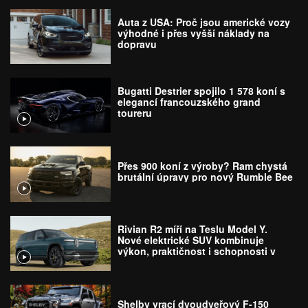
Auta z USA: Proč jsou americké vozy
výhodné i přes vyšší náklady na
dopravu
Bugatti Destrier spojilo 1 578 koní s
elegancí francouzského grand
toureru
Přes 900 koní z výroby? Ram chystá
brutální úpravy pro nový Rumble Bee
Rivian R2 míří na Teslu Model Y.
Nové elektrické SUV kombinuje
výkon, praktičnost i schopnosti v
terénu
Shelby vrací dvoudveřový F-150