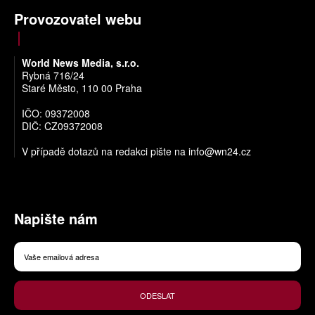
Provozovatel webu
World News Media, s.r.o.
Rybná 716/24
Staré Město, 110 00 Praha
IČO: 09372008
DIČ: CZ09372008
V případě dotazů na redakci pište na
info@wn24.cz
Napište nám
ODESLAT