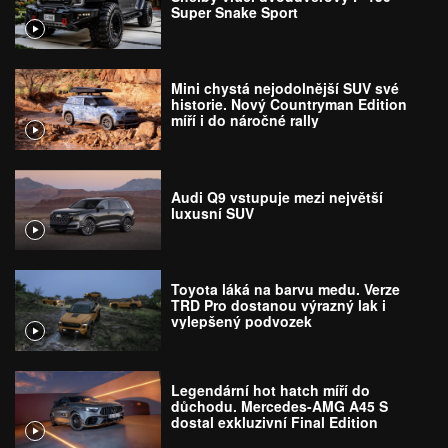
Super Snake Sport
Mini chystá nejodolnější SUV své
historie. Nový Countryman Edition
míří i do náročné rally
Audi Q9 vstupuje mezi největší
luxusní SUV
Toyota láká na barvu medu. Verze
TRD Pro dostanou výrazný lak i
vylepšený podvozek
Legendární hot hatch míří do
důchodu. Mercedes-AMG A45 S
dostal exkluzivní Final Edition