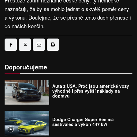
Přestože zatím neznáme české ceny, ty německé
naznačují, že by se mohlo jednat o skvělý poměr ceny
a výkonu. Doufejme, že se přesně tento duch přenese i
do našich končin.
Doporučujeme
Auta z USA: Proč jsou americké vozy
výhodné i přes vyšší náklady na
dopravu
Dodge Charger Super Bee má
šestiválec a výkon 447 kW