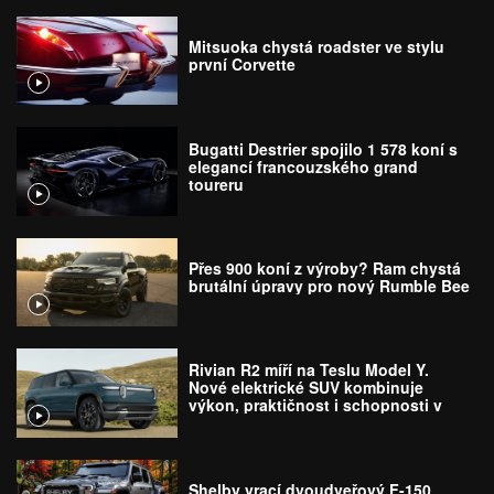
Mitsuoka chystá roadster ve stylu
první Corvette
Bugatti Destrier spojilo 1 578 koní s
elegancí francouzského grand
toureru
Přes 900 koní z výroby? Ram chystá
brutální úpravy pro nový Rumble Bee
Rivian R2 míří na Teslu Model Y.
Nové elektrické SUV kombinuje
výkon, praktičnost i schopnosti v
terénu
Shelby vrací dvoudveřový F-150