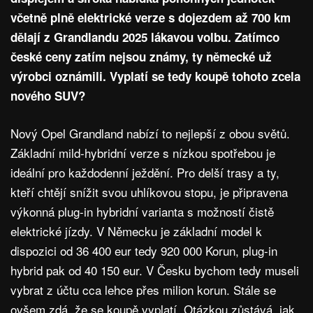
včetně plně elektrické verze s dojezdem až 700 km
dělají z Grandlandu 2025 lákavou volbu. Zatímco
české ceny zatím nejsou známy, ty německé už
výrobci oznámili. Vyplatí se tedy koupě tohoto zcela
nového SUV?
Nový Opel Grandland nabízí to nejlepší z obou světů.
Základní mild-hybridní verze s nízkou spotřebou je
ideální pro každodenní ježdění. Pro delší trasy a ty,
kteří chtějí snížit svou uhlíkovou stopu, je připravena
výkonná plug-in hybridní varianta s možností čistě
elektrické jízdy. V Německu je základní model k
dispozici od 36 400 eur tedy 920 000 Korun, plug-in
hybrid pak od 40 150 eur. V Česku bychom tedy museli
vybrat z účtu cca lehce přes milion korun. Stále se
ovšem zdá, že se koupě vyplatí. Otázkou zůstává, jak