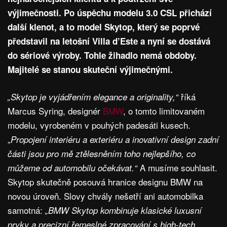
výjimečnosti. Po úspěchu modelu 3.0 CSL přichází
další klenot, a to model Skytop, který se poprvé
představil na letošní Villa d’Este a nyní se dostává
do sériové výroby. Tohle žihadlo nemá obdoby.
Majitelé se stanou skuteční výjimečnými.
říká
„Skytop je vyjádřením elegance a originality,“
Marcus Syring, designér
BMW
, o tomto limitovaném
modelu, vyrobeném v pouhých padesáti kusech.
„
Propojení interiéru a exteriéru a inovativní design zadní
části jsou pro mě ztělesněním toho nejlepšího, co
A musíme souhlasit.
můžeme od automobilu očekávat.“
Skytop skutečně posouvá hranice designu BMW na
novou úroveň. Slovy chvály nešetří ani automobilka
samotná:
„BMW Skytop kombinuje klasické luxusní
prvky a precizní řemeslné zpracování s high-tech