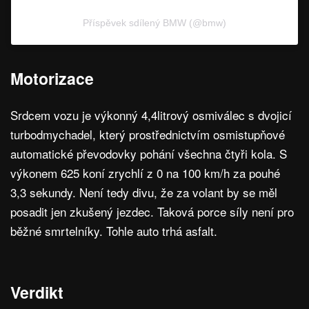
Příspěvek sdílený BMW (@bmw)
Motorizace
Srdcem vozu je výkonný 4,4litrový osmiválec s dvojicí
turbodmychadel, který prostřednictvím osmistupňové
automatické převodovky pohání všechna čtyři kola. S
výkonem 625 koní zrychlí z 0 na 100 km/h za pouhé
3,3 sekundy. Není tedy divu, že za volant by se měl
posadit jen zkušený jezdec. Taková porce síly není pro
běžné smrtelníky. Tohle auto trhá asfalt.
Verdikt