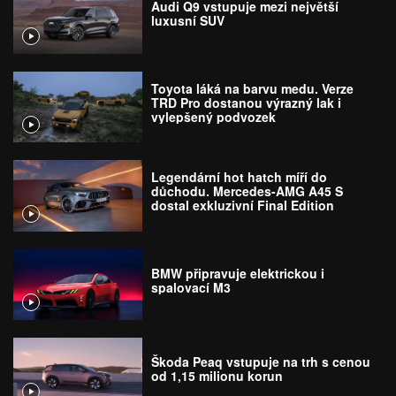
Audi Q9 vstupuje mezi největší
luxusní SUV
Toyota láká na barvu medu. Verze
TRD Pro dostanou výrazný lak i
vylepšený podvozek
Legendární hot hatch míří do
důchodu. Mercedes-AMG A45 S
dostal exkluzivní Final Edition
BMW připravuje elektrickou i
spalovací M3
Škoda Peaq vstupuje na trh s cenou
od 1,15 milionu korun