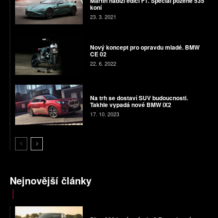
Martin nabízí edici F1. Speciál požene 535
koní
23. 3. 2021
Nový koncept pro opravdu mladé. BMW
CE 02
22. 6. 2022
Na trh se dostaví SUV budoucnosti.
Takhle vypadá nové BMW iX2
17. 10. 2023
Nejnovější články