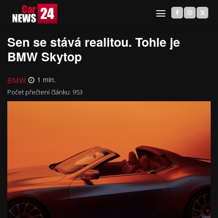
Sen se stává realitou. Tohle je
BMW Skytop
BMW
1
min.
Počet přečtení článku:
953