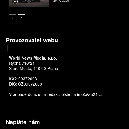
29. 7. 2026
Provozovatel webu
World News Media, s.r.o.
Rybná 716/24
Staré Město, 110 00 Praha
IČO: 09372008
DIČ: CZ09372008
V případě dotazů na redakci pište na
info@wn24.cz
Napište nám