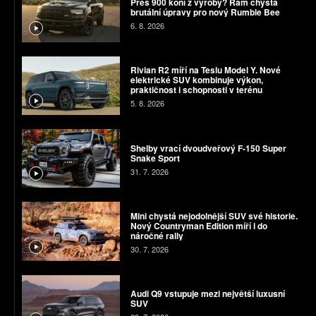
Přes 900 koní z výroby? Ram chystá
brutální úpravy pro nový Rumble Bee
6. 8. 2026
Rivian R2 míří na Teslu Model Y. Nové
elektrické SUV kombinuje výkon,
praktičnost i schopnosti v terénu
5. 8. 2026
Shelby vrací dvoudveřový F-150 Super
Snake Sport
31. 7. 2026
Mini chystá nejodolnější SUV své historie.
Nový Countryman Edition míří i do
náročné rally
30. 7. 2026
Audi Q9 vstupuje mezi největší luxusní
SUV