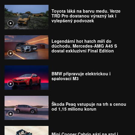
Toyota láká na barvu medu. Verze
TRD Pro dostanou výrazný lak i
vylepšený podvozek
Legendární hot hatch míří do
důchodu. Mercedes-AMG A45 S
dostal exkluzivní Final Edition
BMW připravuje elektrickou i
spalovací M3
Škoda Peaq vstupuje na trh s cenou
od 1,15 milionu korun
Mini Cooper Cabrio sází na styl i