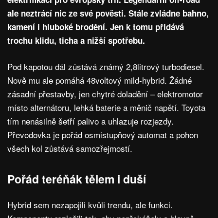
ale neztrácí nic ze své pověsti. Stále zvládne bahno,
kamení i hluboké brodění. Jen k tomu přidává
trochu klidu, ticha a nižší spotřebu.
Pod kapotou dál zůstává známý 2,8litrový turbodiesel.
Nově mu ale pomáhá 48voltový mild-hybrid. Žádné
zásadní přestavby, jen chytré doladění – elektromotor
místo alternátoru, lehká baterie a měnič napětí. Toyota
tím nenásilně šetří palivo a uhlazuje rozjezdy.
Převodovka je pořád osmistupňový automat a pohon
všech kol zůstává samozřejmostí.
Pořád teréňák tělem i duší
Hybrid sem nezapojili kvůli trendu, ale funkci.