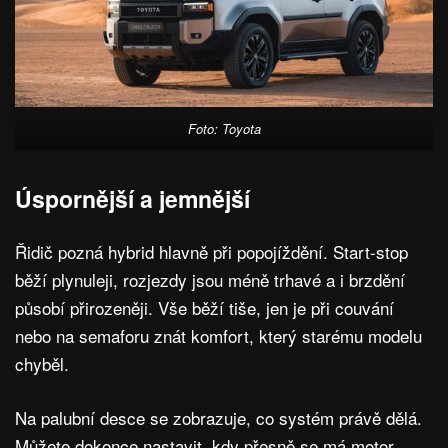
Foto: Toyota
Úspornější a jemnější
Řidič pozná hybrid hlavně při popojíždění. Start-stop
běží plynuleji, rozjezdy jsou méně trhavé a i brzdění
působí přirozeněji. Vše běží tiše, jen je při couvání
nebo na semaforu znát komfort, který starému modelu
chyběl.
Na palubní desce se zobrazuje, co systém právě dělá.
Můžete dokonce nastavit, kdy přesně se má motor