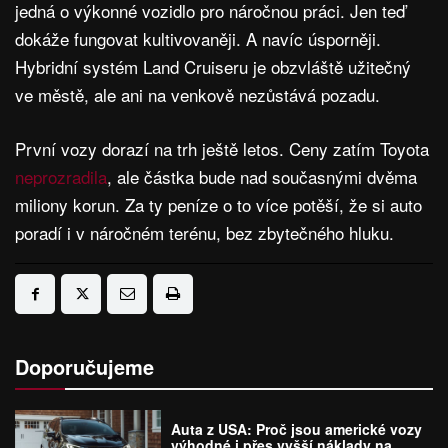
jedná o výkonné vozidlo pro náročnou práci. Jen teď
dokáže fungovat kultivovaněji. A navíc úsporněji.
Hybridní systém Land Cruiseru je obzvláště užitečný
ve městě, ale ani na venkově nezůstává pozadu.
První vozy dorazí na trh ještě letos. Ceny zatím Toyota
neprozradila
, ale částka bude nad současnými dvěma
miliony korun. Za ty peníze o to více potěší, že si auto
poradí i v náročném terénu, bez zbytečného hluku.
Doporučujeme
Auta z USA: Proč jsou americké vozy
výhodné i přes vyšší náklady na