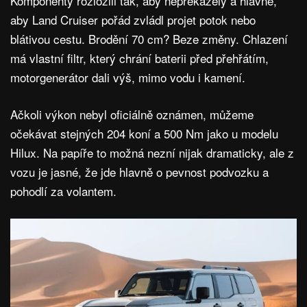
Komponenty rozložili tak, aby nepřekážely a hlavně,
aby Land Cruiser pořád zvládl projet potok nebo
blátivou cestu. Brodění 70 cm? Beze změny. Chlazení
má vlastní filtr, který chrání baterii před přehřátím,
motorgenerátor dali výš, mimo vodu i kamení.
Ačkoli výkon nebyl oficiálně oznámen, můžeme
očekávat stejných 204 koní a 500 Nm jako u modelu
Hilux. Na papíře to možná nezní nijak dramaticky, ale z
vozu je jasné, že jde hlavně o pevnost podvozku a
pohodlí za volantem.