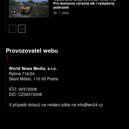
Pro dostanou výrazný lak i vylepšený
podvozek
29. 7. 2026
Provozovatel webu
World News Media, s.r.o.
Rybná 716/24
Staré Město, 110 00 Praha
IČO: 09372008
DIČ: CZ09372008
V případě dotazů na redakci pište na
info@wn24.cz