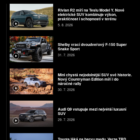
Rivian R2 míří na Teslu Model Y. Nové
elektrické SUV kombinuje výkon,
praktičnost i schopnosti v terénu
5. 8. 2026
Shelby vrací dvoudveřový F-150 Super
Snake Sport
31. 7. 2026
Mini chystá nejodolnější SUV své historie.
Nový Countryman Edition míří i do
náročné rally
30. 7. 2026
Audi Q9 vstupuje mezi největší luxusní
SUV
29. 7. 2026
Toyota láká na barvu medu. Verze TRD