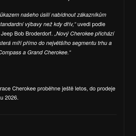
důkazem našeho úsilí nabídnout zákazníkům
uvedl podle
standardní výbavy než kdy dřív,“
y Jeep Bob Broderdorf.
„Nový Cherokee přichází
erá míří přímo do největšího segmentu trhu a
Compass a Grand Cherokee.“
erace Cherokee proběhne ještě letos, do prodeje
ku 2026.