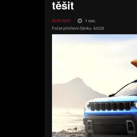
těšit
1
min.
NOVINKY
Počet přečtení článku:
42028