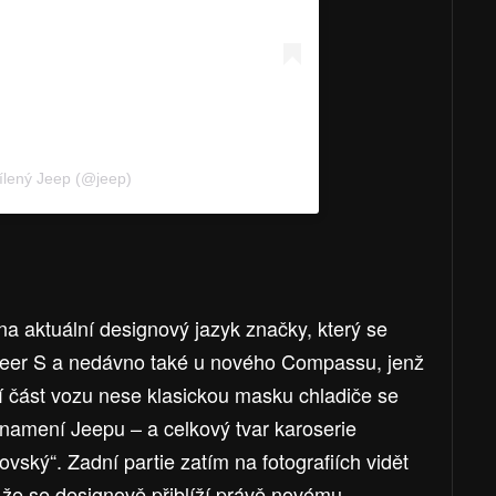
ílený Jeep (@jeep)
 aktuální designový jazyk značky, který se
eer S a nedávno také u nového Compassu, jenž
ní část vozu nese klasickou masku chladiče se
namení Jeepu – a celkový tvar karoserie
ovský“. Zadní partie zatím na fotografiích vidět
 že se designově přiblíží právě novému