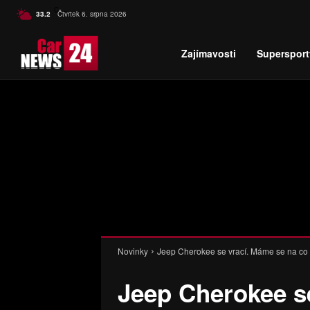
C
33.2
Čtvrtek 6. srpna 2026
Czech
Zajímavosti
Supersport
Novinky
Jeep Cherokee se vrací. Máme se na co t
Jeep Cherokee s