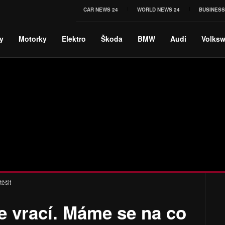
CAR NEWS 24
WORLD NEWS 24
BUSINESS
y
Motorky
Elektro
Škoda
BMW
Audi
Volks
ěšit
e vrací. Máme se na co