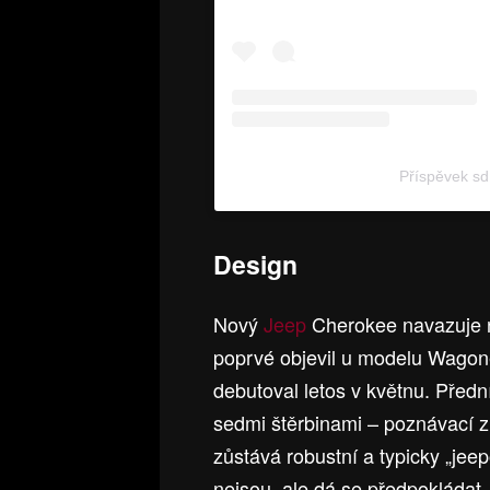
Příspěvek sd
Design
Nový
Jeep
Cherokee navazuje na
poprvé objevil u modelu Wagon
debutoval letos v květnu. Před
sedmi štěrbinami – poznávací z
zůstává robustní a typicky „jeep
nejsou, ale dá se předpokládat,