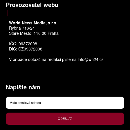
Provozovatel webu
World News Media, s.r.o.
Rybná 716/24
Staré Město, 110 00 Praha
IČO: 09372008
DIČ: CZ09372008
V případě dotazů na redakci pište na
info@wn24.cz
Napište nám
ODESLAT