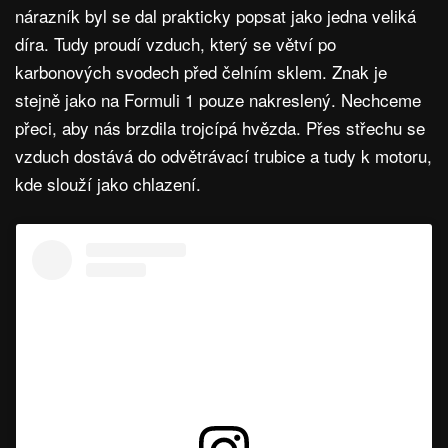
nárazník byl se dal prakticky popsat jako jedna veliká
díra. Tudy proudí vzduch, který se větví po
karbonových svodech před čelním sklem. Znak je
stejně jako na Formuli 1 pouze nakreslený. Nechceme
přeci, aby nás brzdila trojcípá hvězda. Přes střechu se
vzduch dostává do odvětrávací trubice a tudy k motoru,
kde slouží jako chlazení.