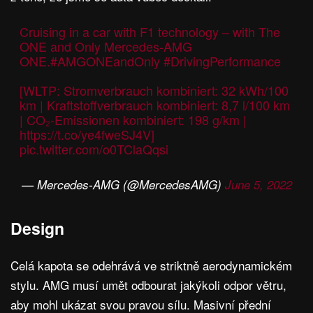
Cruising in a car with F1 technology – with The
ONE and Only Mercedes-AMG
ONE.
#AMGONEandOnly
#DrivingPerformance
[WLTP: Stromverbrauch kombiniert: 32 kWh/100
km | Kraftstoffverbrauch kombiniert: 8,7 l/100 km
| CO₂-Emissionen kombiniert: 198 g/km |
https://t.co/ye4fweSJ4V
]
pic.twitter.com/o0TClaQqsi
— Mercedes-AMG (@MercedesAMG)
June 5, 2022
Design
Celá kapota se odehrává ve striktně aerodynamickém
stylu. AMG musí umět odbourat jakýkoli odpor větru,
aby mohl ukázat svou pravou sílu. Masivní přední