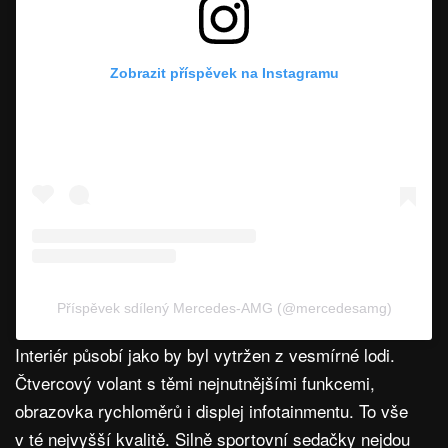
Zobrazit příspěvek na Instagramu
Příspěvek sdílený Mercedes-AMG (@mercedesamg)
Interiér působí jako by byl vytržen z vesmírné lodi.
Čtvercový volant s těmi nejnutnějšími funkcemi,
obrazovka rychloměrů i displej infotainmentu. To vše
v té nejvyšší kvalitě. Silně sportovní sedačky nejdou