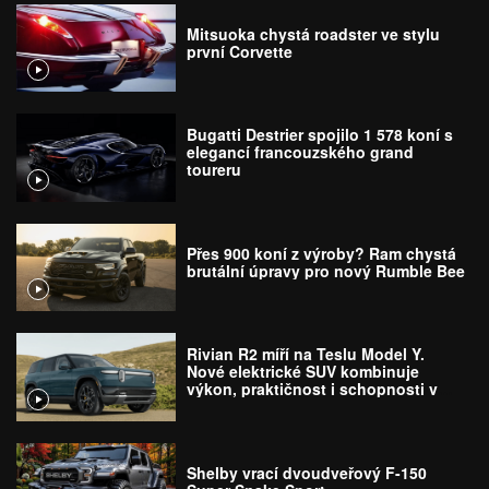
Mitsuoka chystá roadster ve stylu
první Corvette
Bugatti Destrier spojilo 1 578 koní s
elegancí francouzského grand
toureru
Přes 900 koní z výroby? Ram chystá
brutální úpravy pro nový Rumble Bee
Rivian R2 míří na Teslu Model Y.
Nové elektrické SUV kombinuje
výkon, praktičnost i schopnosti v
terénu
Shelby vrací dvoudveřový F-150