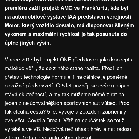
premiéru zažil projekt AMG ve Frankfurtu, kde byl
na automobilové výstavě IAA představen veřejnosti.
Motor, který vozidlo dostalo, má disponovat šíleným
výkonem a maximální rychlost je tak posunuta do
úplně jiných výšin.
V roce 2017 byl projekt ONE představen jako koncept a
málokdo věřil, že se z něho stane realita. Přeci jen,
přetavit technologie Formule 1 na dálnice je poměrně
odvážné předsevzetí. O 5 let později se ovšem nápad
stává skutečností, a my tak můžeme němě zírat na
jeden z nejúchvatnějších sportovních aut vůbec. Proč
tak dlouhá cesta? 5 let vývoje a zpoždění zapříčinily
dvě věci. Covid a Brexit. Většina součástek se totiž
vyráběla ve VB. Nezbývá než uhasit hněv a mít radost
z toho, že jsme se auta vůbec dočkali.