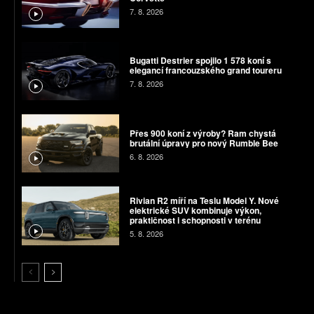
7. 8. 2026
Bugatti Destrier spojilo 1 578 koní s
elegancí francouzského grand toureru
7. 8. 2026
Přes 900 koní z výroby? Ram chystá
brutální úpravy pro nový Rumble Bee
6. 8. 2026
Rivian R2 míří na Teslu Model Y. Nové
elektrické SUV kombinuje výkon,
praktičnost i schopnosti v terénu
5. 8. 2026