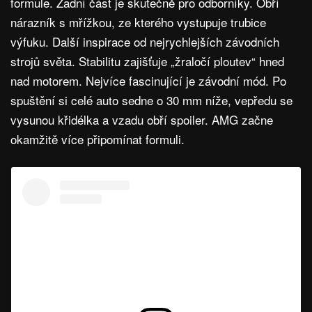
formule. Zadní část je skutečně pro odborníky. Obří
nárazník s mřížkou, ze kterého vystupuje trubice
výfuku. Další inspirace od nejrychlejších závodních
strojů světa. Stabilitu zajišťuje „žraločí ploutev“ hned
nad motorem. Nejvíce fascinující je závodní mód. Po
spuštění si celé auto sedne o 30 mm níže, vepředu se
vysunou křidélka a vzadu obří spoiler. AMG začne
okamžitě více připomínat formuli.