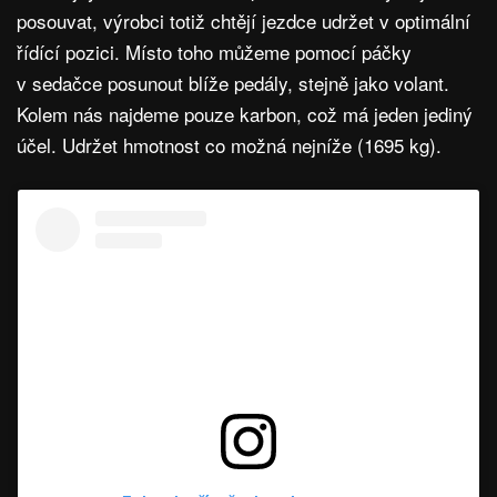
posouvat, výrobci totiž chtějí jezdce udržet v optimální
řídící pozici. Místo toho můžeme pomocí páčky
v sedačce posunout blíže pedály, stejně jako volant.
Kolem nás najdeme pouze karbon, což má jeden jediný
účel. Udržet hmotnost co možná nejníže (1695 kg).