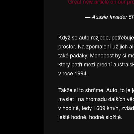
Great new article on our pr
— Aussie Invader 5
Když se auto rozjede, potřebuj
prostor. Na zpomalení už jich 
také padáky. Monopost by si m
který patří mezi přední austral
v roce 1994.
Takže si to shrňme. Auto, to je 
myslet i na hromadu dalších věcí
v hodině, tedy 1609 km/h, zvlád
ještě hodně, hodně složité.