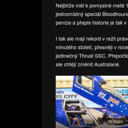
Nejblíže měl k pomyslné metě 1
jednomístný speciál Bloodhound
peníze a přepis historie je tak 
I tak ale mají rekord v režii prá
minulého století, přesněji v ro
jedinečný Thrust SSC. Přepočte
ale chtějí změnit Australané.