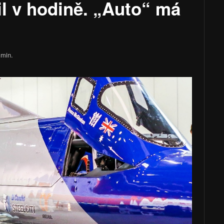
il v hodině. „Auto“ má
min.