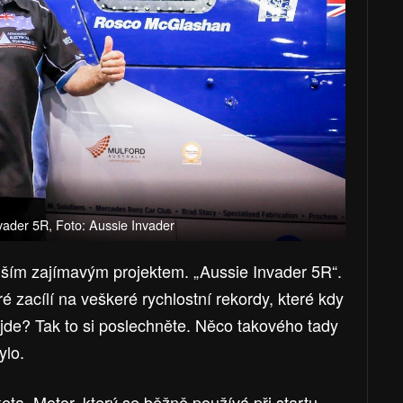
vader 5R, Foto: Aussie Invader
enším zajímavým projektem. „Aussie Invader 5R“.
ré zacílí na veškeré rychlostní rekordy, které kdy
jde? Tak to si poslechněte. Něco takového tady
ylo.
eta. Motor, který se běžně používá při startu