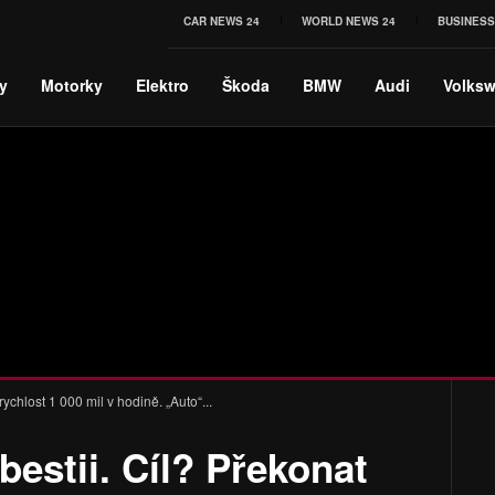
CAR NEWS 24
WORLD NEWS 24
BUSINESS
y
Motorky
Elektro
Škoda
BMW
Audi
Volks
rychlost 1 000 mil v hodině. „Auto“...
bestii. Cíl? Překonat