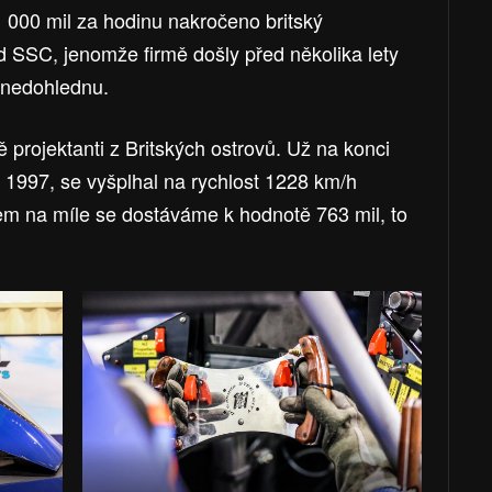
 000 mil za hodinu nakročeno britský
 SSC, jenomže firmě došly před několika lety
v nedohlednu.
vě projektanti z Britských ostrovů. Už na konci
ce 1997, se vyšplhal na rychlost 1228 km/h
m na míle se dostáváme k hodnotě 763 mil, to