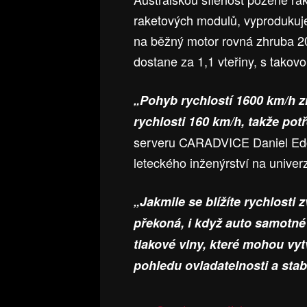
raketových modulů, vyprodukuje 
na běžný motor rovná zhruba 20
dostane za 1,1 vteřiny, s takovou
„Pohyb rychlostí 1600 km/h 
rychlosti 160 km/h, takže pot
serveru CARADVICE Daniel Edgi
leteckého inženýrství na unive
„Jakmile se blížíte rychlosti
překoná, i když auto samotné j
tlakové vlny, které mohou vytv
pohledu ovladatelnosti a stabi