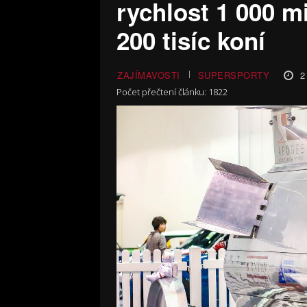
rychlost 1 000 m
200 tisíc koní
2
ZAJÍMAVOSTI
SUPERSPORTY
Počet přečtení článku:
1822