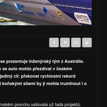
se prezentuje inženýrský tým z Austrálie.
by se auto mohlo přezdívat v českém
 jediný cíl: překonat rychlostní rekord
ci koňskými silami by ji mohla trumfnout i o
zemském povrchu usilovala už řada projektů.