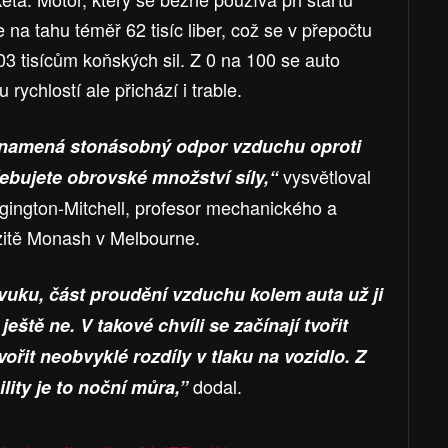
na tahu téměř 62 tisíc liber, což se v přepočtu
3 tisícům koňských sil. Z 0 na 100 se auto
 rychlostí ale přichází i trable.
znamená stonásobný odpor vzduchu oproti
vysvětloval
řebujete obrovské množství síly,“
ngton-Mitchell, profesor mechanického a
rzitě Monash v Melbourne.
 zvuku, část proudění vzduchu kolem auta už ji
eště ne. V takové chvíli se začínají tvořit
ořit neobvyklé rozdíly v tlaku na vozidlo. Z
dodal.
lity je to noční můra,”