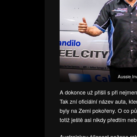
Aussie In
A dokonce už přišli s při nejm
Tak zní oficiální název auta, kte
byly na Zemi pokořeny. O co pů
totiž ještě asi nikdy předtím neb
Australskou šílenost požene rak