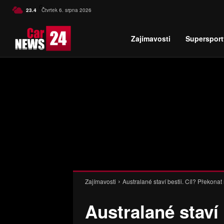
C
23.4
Čtvrtek 6. srpna 2026
Czech
Zajímavosti
Supersport
Zajímavosti
Australané staví bestii. Cíl? Překonat 
Australané staví 