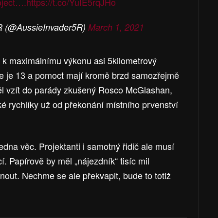
oject….
https://t.co/YuIE5rqJHo
R (@AussieInvader5R)
March 1, 2021
e k maximálnímu výkonu asi 5kilometrový
ale je 13 a pomoct mají kromě brzd samozřejmě
ěl vzít do parády zkušený Rosco McGlashan,
ské rychlíky už od překonání místního prvenství
jedna věc. Projektanti i samotný řidič ale musí
. Papírově by měl „nájezdník“ tisíc mil
nout. Nechme se ale překvapit, bude to totiž