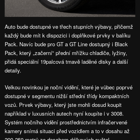
Auto bude dostupné ve třech stupních výbavy, přičemž
každý bude mít k dispozici i doplňkové prvky v balíku
Pack. Navíc bude pro GT a GT Line dostupný i Black
Pack, který „začerní“ přední mřížku chladiče, lyžiny,
přidá speciální 19palcová tmavě laděné disky a další
detaily.
Velkou novinkou je noční vidění, které je vůbec poprvé
dostupné v segmentu nižší střední třídy kompaktních
vozů. Prvek výbavy, který jste mohli dosud koupit
například v luxusních autech nyní koupíte i v 3008.
Systém nočního vidění prostřednictvím infračervené
kamery snímá situaci před vozidlem a to v dosahu až
200-250 metrů za dosahem dálkových světel.