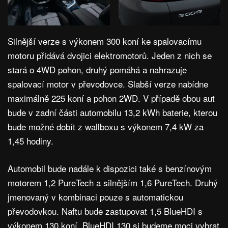
Silnější verze s výkonem 300 koní ke spalovacímu
motoru přidává dvojici elektromotorů. Jeden z nich se
stará o 4WD pohon, druhý pomáhá a nahrazuje
spalovací motor v převodovce. Slabší verze nabídne
maximálně 225 koní a pohon 2WD. V případě obou aut
bude v zadní části automobilu 13,2 kWh baterie, kterou
bude možné dobít z wallboxu s výkonem 7,4 kW za
1,45 hodiny.
Automobil bude nadále k dispozici také s benzínovým
motorem 1,2 PureTech a silnějším 1,6 PureTech. Druhý
jmenovaný v kombinaci pouze s automatickou
převodovkou. Naftu bude zastupovat 1,5 BlueHDI s
výkonem 130 koní. BlueHDI 130 si budeme moci vybrat