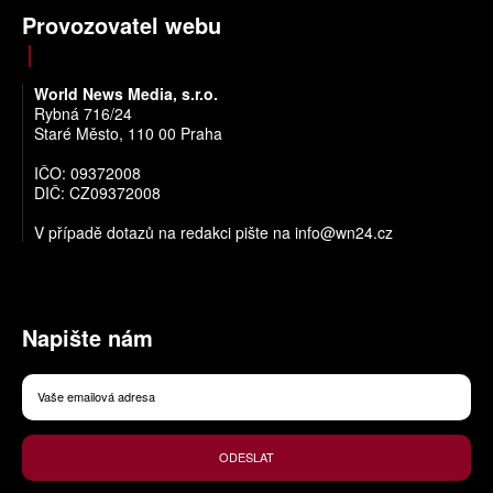
Provozovatel webu
World News Media, s.r.o.
Rybná 716/24
Staré Město, 110 00 Praha
IČO: 09372008
DIČ: CZ09372008
V případě dotazů na redakci pište na
info@wn24.cz
Napište nám
ODESLAT