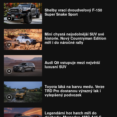
Shelby vrací dvoudveřový F-150
Super Snake Sport
Mini chystá nejodolnější SUV své
historie. Nový Countryman Edition
míří i do náročné rally
Audi Q9 vstupuje mezi největší
luxusní SUV
Toyota láká na barvu medu. Verze
TRD Pro dostanou výrazný lak i
vylepšený podvozek
Legendární hot hatch míří do
důchodu. Mercedes-AMG A45 S