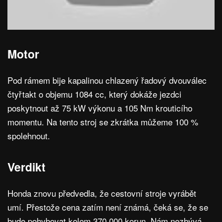
Motor
Pod rámem bije kapalinou chlazený řadový dvouválec
čtyřtakt o objemu 1084 cc, který dokáže jezdci
poskytnout až 75 kW výkonu a 105 Nm krouticího
momentu. Na tento stroj se zkrátka můžeme 100 %
spolehnout.
Verdikt
Honda znovu předvedla, že cestovní stroje vyrábět
umí. Přestože cena zatím není známá, čeká se, že se
bude pohybovat kolem 370 000 korun. Nám nezbývá