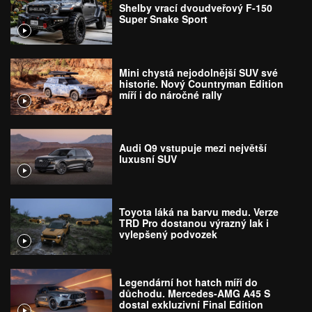
Shelby vrací dvoudveřový F-150
Super Snake Sport
Mini chystá nejodolnější SUV své
historie. Nový Countryman Edition
míří i do náročné rally
Audi Q9 vstupuje mezi největší
luxusní SUV
Toyota láká na barvu medu. Verze
TRD Pro dostanou výrazný lak i
vylepšený podvozek
Legendární hot hatch míří do
důchodu. Mercedes-AMG A45 S
dostal exkluzivní Final Edition