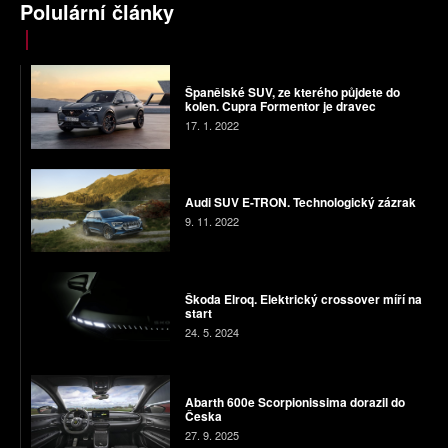
Polulární články
Španělské SUV, ze kterého půjdete do
kolen. Cupra Formentor je dravec
17. 1. 2022
Audi SUV E-TRON. Technologický zázrak
9. 11. 2022
Škoda Elroq. Elektrický crossover míří na
start
24. 5. 2024
Abarth 600e Scorpionissima dorazil do
Česka
27. 9. 2025