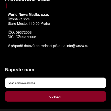
World News Media, s.r.o.
Rybná 716/24
Staré Město, 110 00 Praha
IČO: 09372008
DIČ: CZ09372008
V případě dotazů na redakci pište na
info@wn24.cz
Napište nám
ODESLAT