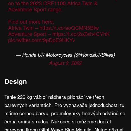
on to the 2023 CRF1100 Africa Twin &
Adventure Sport range.
Find out more here;
Africa Twin –
https://t.co/aoQCMN5BIw
Adventure Sport –
https://t.co/2oZeh4CYhK
pic.twitter.com/9pDpE9HKYv
— Honda UK Motorcycles (@HondaUKBikes)
August 2, 2022
Design
Tahle 226 kg vážící nádhera přichází ve třech
barevných variantách. Pro vyznavače jednoduchosti tu
máme černou barvu, pro milovníky tmavých odstínů se
černá smísí s rudou. Nakonec si můžeme dopřát
barevnou ikonu Glint Wave Blue Metalic. Nutno přiznat,