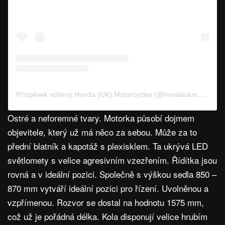
P
říspěvek sdílený Honda (UK) Motorcycles (@hondaukmotorcycles)
Ostré a neforemné tvary. Motorka působí dojmem
objevitele, který už má něco za sebou. Může za to
přední blatník a kapotáž s plexisklem. Ta ukrývá LED
světlomety s velice agresivním vzezřením. Řídítka jsou
rovná a v ideální pozici. Společně s výškou sedla 850 –
870 mm vytváří ideální pozici pro řízení. Uvolněnou a
vzpřímenou. Rozvor se dostal na hodnotu 1575 mm,
což už je pořádná délka. Kola disponují velice hrubím