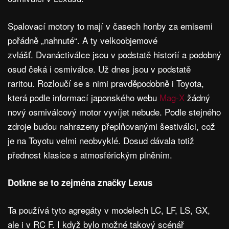
Spalovací motory to mají v časech honby za emisemi
pořádně „nahnuté“. A ty velkoobjemové
zvlášť. Dvanáctiválce jsou v podstatě historií a podobný
osud čeká i osmiválce. Už dnes jsou v podstatě
raritou. Rozloučí se s nimi pravděpodobně i Toyota,
která podle informací japonského webu
Mag-X
žádný
nový osmiválcový motor vyvíjet nebude. Podle stejného
zdroje budou nahrazeny přeplňovanými šestiválci, což
je na Toyotu velmi neobvyklé. Dosud dávala totiž
přednost klasice s atmosférickým plněním.
Dotkne se to zejména značky Lexus
Ta používá tyto agregáty v modelech LC, LF, LS, GX,
ale i v RC F. I když bylo možné takový scénář