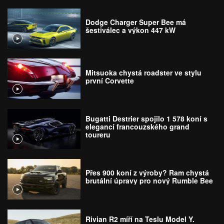
Dodge Charger Super Bee má
šestiválec a výkon 447 kW
Mitsuoka chystá roadster ve stylu
první Corvette
Bugatti Destrier spojilo 1 578 koní s
elegancí francouzského grand
toureru
Přes 900 koní z výroby? Ram chystá
brutální úpravy pro nový Rumble Bee
Rivian R2 míří na Teslu Model Y.