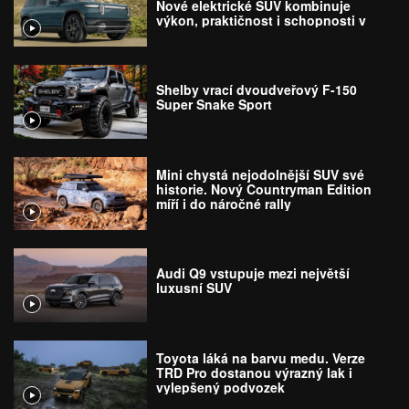
Nové elektrické SUV kombinuje
výkon, praktičnost i schopnosti v
terénu
Shelby vrací dvoudveřový F-150
Super Snake Sport
Mini chystá nejodolnější SUV své
historie. Nový Countryman Edition
míří i do náročné rally
Audi Q9 vstupuje mezi největší
luxusní SUV
Toyota láká na barvu medu. Verze
TRD Pro dostanou výrazný lak i
vylepšený podvozek