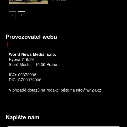
Provozovatel webu
World News Media, s.r.o.
Rybná 716/24
Staré Město, 110 00 Praha
IČO: 09372008
DIČ: CZ09372008
V případě dotazů na redakci pište na
info@wn24.cz
Napište nám