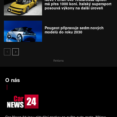
má přes 1000 koní. Italský supersport
posouvá výkony na další úroveň
Peugeot připravuje sedm nových
modelů do roku 2030
Reklama
O nás
Car News 24 jsou aktuální zprávy ze světa auto-moto. Máme