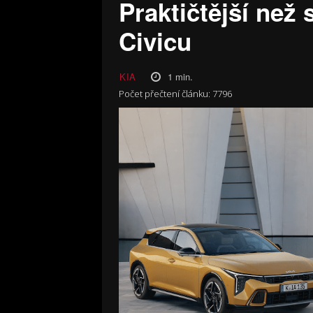
Praktičtější než 
Civicu
1
min.
KIA
Počet přečtení článku:
7796