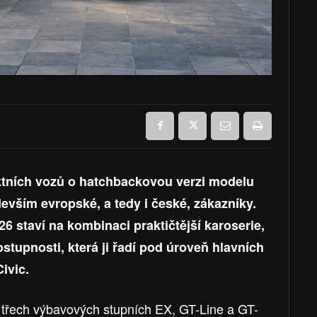
ktních vozů o hatchbackovou verzi modelu
devším evropské, a tedy i české, zákazníky.
 staví na kombinaci praktičtější karoserie,
tupnosti, která ji řadí pod úroveň hlavních
ivic.
třech výbavových stupních EX, GT-Line a GT-