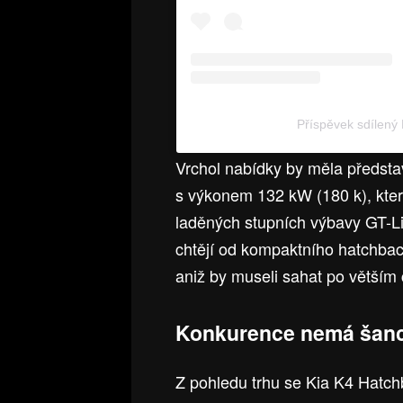
Příspěvek sdílen
Vrchol nabídky by měla předsta
s výkonem 132 kW (180 k), kte
laděných stupních výbavy GT-Line
chtějí od kompaktního hatchba
aniž by museli sahat po větším 
Konkurence nemá šan
Z pohledu trhu se Kia K4 Hatc