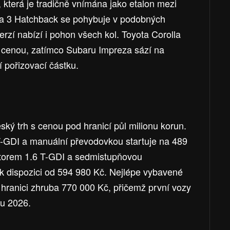
 která je tradičně vnímána jako etalon mezi
a 3 Hatchback se pohybuje v podobných
erzí nabízí i pohon všech kol. Toyota Corolla
 cenou, zatímco Subaru Impreza sází na
 pořizovací částku.
ký trh s cenou pod hranicí půl milionu korun.
T-GDI a manuální převodovkou startuje na 489
otorem 1.6 T-GDI a sedmistupňovou
k dispozici od 594 980 Kč. Nejlépe vybavené
hranici zhruba 770 000 Kč, přičemž první vozy
ku 2026.