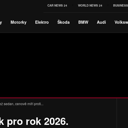
CAR NEWS 24
WORLD NEWS 24
BUSINESS
y
Motorky
Elektro
Škoda
BMW
Audi
Volks
ž sedan, cenově míří proti...
 pro rok 2026.