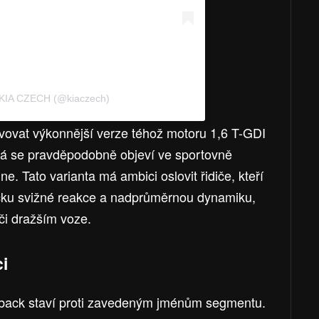
ý KIA CZECH (@kiaczech)
vovat výkonnější verze téhož motoru 1,6 T-GDI
rá se pravděpodobně objeví ve sportovně
. Tato varianta má ambici oslovit řidiče, kteří
cku svižné reakce a nadprůměrnou dynamiku,
či dražším voze.
ci
hback staví proti zavedeným jménům segmentu.