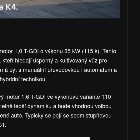
 motor 1,0 T-GDI o výkonu 85 kW (115 k). Tento
, kteří hledají úsporný a kultivovaný vůz pro
i má být s manuální převodovkou i automatem a
hybridní technikou.
vý motor 1,6 T-GDI ve výkonové variantě 110
atelně lepší dynamiku a bude vhodnou volbou
zené auto. Typicky se pojí se sedmistupňovou
CT.