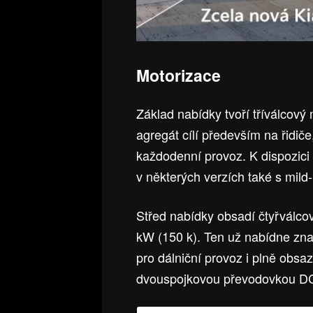
Motorizace
Základ nabídky tvoří tříválcový
agregát cílí především na řidiče
každodenní provoz. K dispozic
v některých verzích také s mild-
Střed nabídky obsadí čtyřválco
kW (150 k). Ten už nabídne zn
pro dálniční provoz i plně obsa
dvouspojkovou převodovkou D