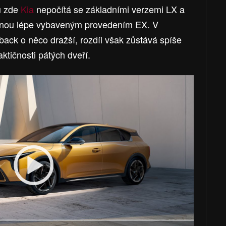
u zde
Kia
nepočítá se základními verzemi LX a
ovnou lépe vybaveným provedením EX. V
ack o něco dražší, rozdíl však zůstává spíše
ktičnosti pátých dveří.