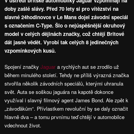
V ústředí britské automobilky Jaguar vzpomínají na
doby zašlé slávy. Před 70 lety si pro vítězství na
slavné 24hodinovce v Le Mans dojel závodní speciál
s označením C-Type. Šlo o nejúspěšnější okruhový
model v celých dějinách značky, což chtějí Britové
dát jasně vědět. Vyrobí tak celých 8 jedinečných
vzpomínkových kusů.
Spojení značky
Jaguar
a rychlých aut se zrodilo už
během minulého století. Tehdy ne příliš výrazná značka
stvořila několik závodních speciálů, kterými uhranula
svět. Auta se soškou jaguára na kapotě dokonce
využíval i slavný filmový agent James Bond. Ale zpět k
„závoďákům“. Přívlastkem revoluční by se daly označit
hlavně dva – a tomu prvnímu teď chtějí v automobilce
vdechnout život.