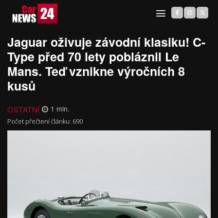
Jaguar oživuje závodní klasiku! C-
Type před 70 lety pobláznil Le
Mans. Teď vznikne výročních 8
kusů
OSTATNÍ
1
min.
Počet přečtení článku:
690