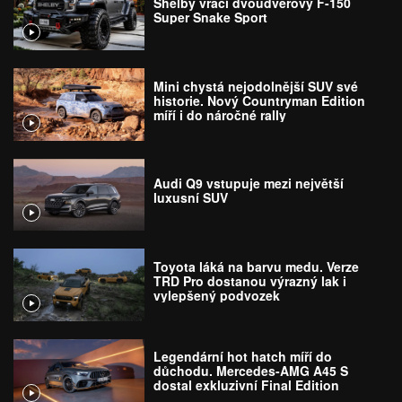
Shelby vrací dvoudveřový F-150
Super Snake Sport
Mini chystá nejodolnější SUV své
historie. Nový Countryman Edition
míří i do náročné rally
Audi Q9 vstupuje mezi největší
luxusní SUV
Toyota láká na barvu medu. Verze
TRD Pro dostanou výrazný lak i
vylepšený podvozek
Legendární hot hatch míří do
důchodu. Mercedes-AMG A45 S
dostal exkluzivní Final Edition