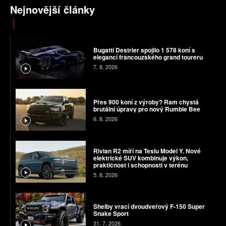
Nejnovější články
Bugatti Destrier spojilo 1 578 koní s
elegancí francouzského grand toureru
7. 8. 2026
Přes 900 koní z výroby? Ram chystá
brutální úpravy pro nový Rumble Bee
6. 8. 2026
Rivian R2 míří na Teslu Model Y. Nové
elektrické SUV kombinuje výkon,
praktičnost i schopnosti v terénu
5. 8. 2026
Shelby vrací dvoudveřový F-150 Super
Snake Sport
31. 7. 2026