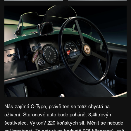
Nás zajímá C-Type, právě ten se totiž chystá na
oživení. Staronové auto bude pohánět 3,4litrovým
šestiválec. Výkon? 220 koňských sil. Měnit se nebude
ani hmotnost. Ta setrvá na hodnotě 965 kilogramů, což