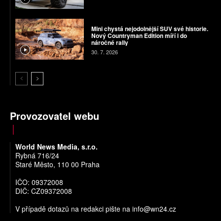
Mini chystá nejodolnější SUV své historie.
Nový Countryman Edition míří i do
náročné rally
30. 7. 2026
Provozovatel webu
World News Media, s.r.o.
Rybná 716/24
Staré Město, 110 00 Praha
IČO: 09372008
DIČ: CZ09372008
V případě dotazů na redakci pište na
info@wn24.cz