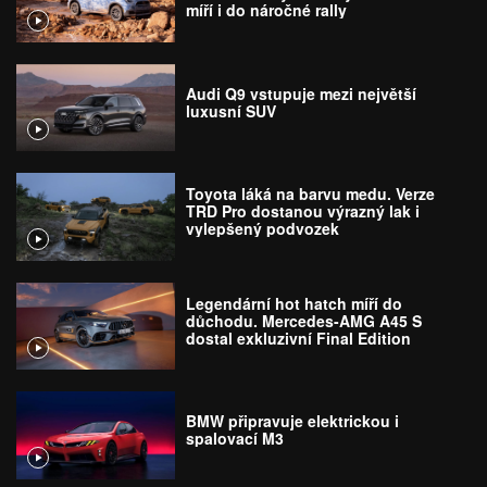
míří i do náročné rally
Audi Q9 vstupuje mezi největší
luxusní SUV
Toyota láká na barvu medu. Verze
TRD Pro dostanou výrazný lak i
vylepšený podvozek
Legendární hot hatch míří do
důchodu. Mercedes-AMG A45 S
dostal exkluzivní Final Edition
BMW připravuje elektrickou i
spalovací M3