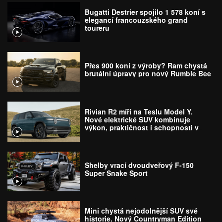
Bugatti Destrier spojilo 1 578 koní s
elegancí francouzského grand
toureru
Přes 900 koní z výroby? Ram chystá
brutální úpravy pro nový Rumble Bee
Rivian R2 míří na Teslu Model Y.
Nové elektrické SUV kombinuje
výkon, praktičnost i schopnosti v
terénu
Shelby vrací dvoudveřový F-150
Super Snake Sport
Mini chystá nejodolnější SUV své
historie. Nový Countryman Edition