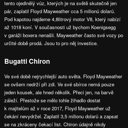
tento ojedinělý vůz, kterých je na světě skutečně jen
pár, zaplatil Floyd Mayweather cca 5 milionů dolarů.
Pod kapotou najdeme 4,8litrový motor V8, který nabízí
až 1018 koní. V současnosti už bychom Koenigsegg
v garáži boxera nenašli. Mayweather často své vozy po
určité době prodá. Jsou to pro něj investice.
Bugatti Chiron
Ve své době nejrychlejší auto světa. Floyd Mayweather
se ovšem nedrží při zdi. Ve své sbírce nemá pouze
jeden kousek, ale hned několik. Přeci jen, na barvě
záleží. Přestože se mělo tohle žihadlo dostat
k majitelům až v roce 2017, Floyd Mayweather už
čekání nevydržel. Zaplatil 3,5 milionu dolarů a zapsat
se na zkráceny čekací list. Chiron údajně nikdy