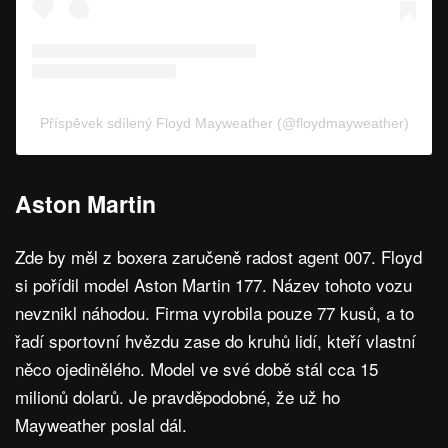
Příspěvek sdílený Floyd Mayweather (@floydmayweather)
Aston Martin
Zde by měl z boxera zaručeně radost agent 007. Floyd
si pořídil model Aston Martin 177. Název tohoto vozu
nevznikl náhodou. Firma vyrobila pouze 77 kusů, a to
řadí sportovní hvězdu zase do kruhů lidí, kteří vlastní
něco ojedinělého. Model ve své době stál cca 15
milionů dolarů. Je pravděpodobné, že už ho
Mayweather poslal dál.