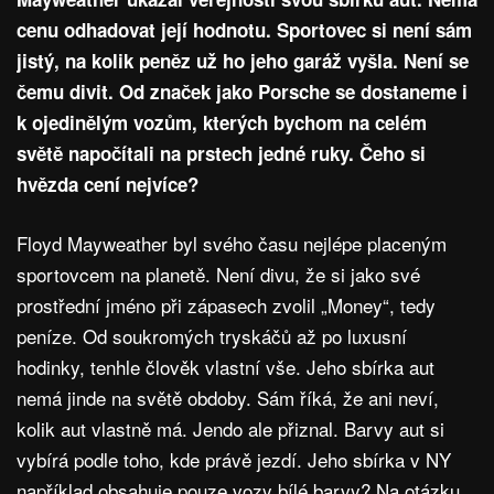
cenu odhadovat její hodnotu. Sportovec si není sám
jistý, na kolik peněz už ho jeho garáž vyšla. Není se
čemu divit. Od značek jako Porsche se dostaneme i
k ojedinělým vozům, kterých bychom na celém
světě napočítali na prstech jedné ruky. Čeho si
hvězda cení nejvíce?
Floyd Mayweather byl svého času nejlépe placeným
sportovcem na planetě. Není divu, že si jako své
prostřední jméno při zápasech zvolil „Money“, tedy
peníze. Od soukromých tryskáčů až po luxusní
hodinky, tenhle člověk vlastní vše. Jeho sbírka aut
nemá jinde na světě obdoby. Sám říká, že ani neví,
kolik aut vlastně má. Jendo ale přiznal. Barvy aut si
vybírá podle toho, kde právě jezdí. Jeho sbírka v NY
například obsahuje pouze vozy bílé barvy? Na otázku