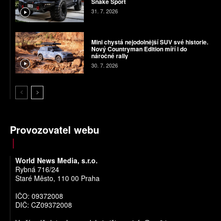
Snake Sport
31. 7. 2026
Mini chystá nejodolnější SUV své historie.
Nový Countryman Edition míří i do
náročné rally
30. 7. 2026
Provozovatel webu
World News Media, s.r.o.
Rybná 716/24
Staré Město, 110 00 Praha
IČO: 09372008
DIČ: CZ09372008