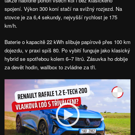
takže nabídne pohon všech kol i bez klasického
spojení. Výkon 300 koní stačí na svižný rozjezd. Na
stovce je za 6,4 sekundy, nejvyšší rychlost je 175
km/h.
Baterie o kapacitě 22 kWh slibuje papírově přes 100 km
dojezdu, v praxi spíš 80. Po vybití funguje jako klasický
hybrid se spotřebou kolem 6–7 litrů. Zásuvka ho dobije
za devět hodin, wallbox to zvládne za tři.