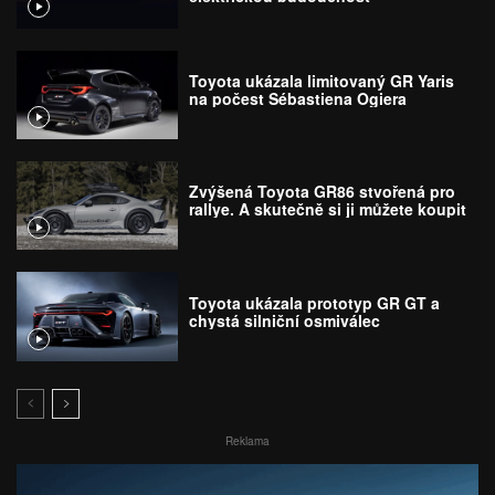
Toyota ukázala limitovaný GR Yaris
na počest Sébastiena Ogiera
Zvýšená Toyota GR86 stvořená pro
rallye. A skutečně si ji můžete koupit
Toyota ukázala prototyp GR GT a
chystá silniční osmiválec
Reklama