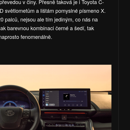
 převedou v činy. Přesně taková je i Toyota C-
ED světlometům a lištám pomyslné písmeno X.
0 palců, nejsou ale tím jediným, co nás na
ak barevnou kombinaci černé a šedí, tak
í naprosto fenomenálně.