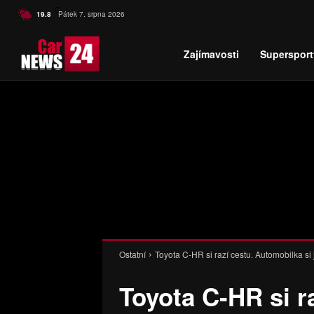
C
19.8
Pátek 7. srpna 2026
Czech
Zajímavosti
Supersport
Ostatní
Toyota C-HR si razí cestu. Automobilka si
Toyota C-HR si r