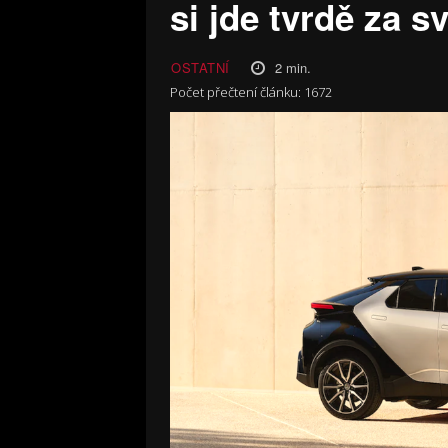
si jde tvrdě za 
2
min.
OSTATNÍ
Počet přečtení článku:
1672