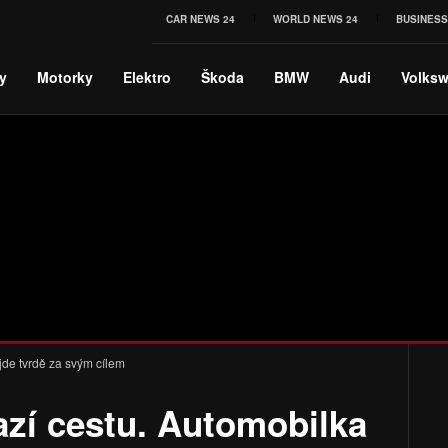
CAR NEWS 24
WORLD NEWS 24
BUSINESS
y
Motorky
Elektro
Škoda
BMW
Audi
Volks
 jde tvrdě za svým cílem
azí cestu. Automobilka