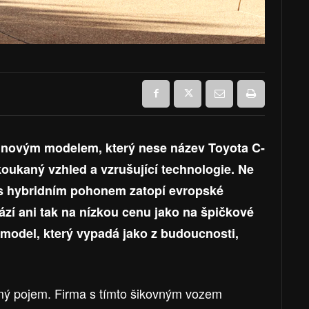
 novým modelem, který nese název Toyota C-
koukaný vzhled a vzrušující technologie. Ne
z s hybridním pohonem zatopí evropské
zí ani tak na nízkou cenu jako na špičkové
 model, který vypadá jako z budoucnosti,
ý pojem. Firma s tímto šikovným vozem