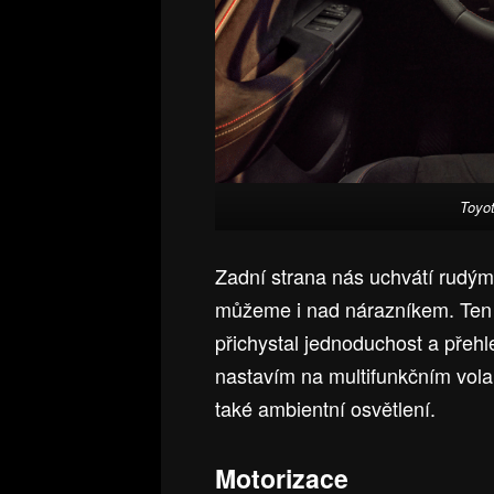
Toyot
Zadní strana nás uchvátí rudý
můžeme i nad nárazníkem. Ten j
přichystal jednoduchost a přeh
nastavím na multifunkčním volan
také ambientní osvětlení.
Motorizace