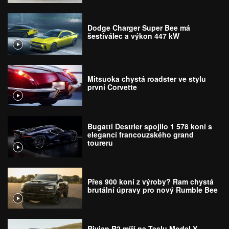
Dodge Charger Super Bee má
šestiválec a výkon 447 kW
Mitsuoka chystá roadster ve stylu
první Corvette
Bugatti Destrier spojilo 1 578 koní s
elegancí francouzského grand
toureru
Přes 900 koní z výroby? Ram chystá
brutální úpravy pro nový Rumble Bee
Rivian R2 míří na Teslu Model Y.