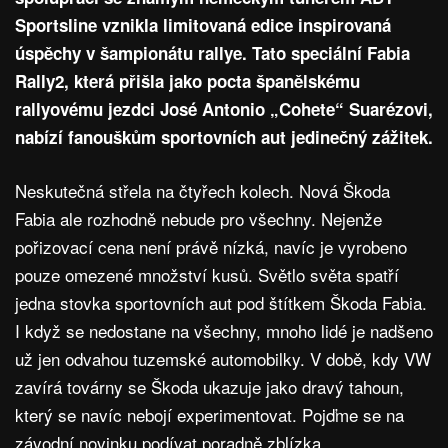
Sportsline vznikla limitovaná edice inspirovaná
úspěchy v šampionátu rallye. Tato speciální Fabia
Rally2, která přišla jako pocta španělskému
rallyovému jezdci José Antonio „Cohete“ Suarézovi,
nabízí fanouškům sportovních aut jedinečný zážitek.
Neskutečná střela na čtyřech kolech. Nová Škoda
Fabia ale rozhodně nebude pro všechny. Nejenže
pořizovací cena není právě nízká, navíc je vyrobeno
pouze omezené množství kusů. Světlo světa spatří
jedna stovka sportovních aut pod štítkem Škoda Fabia.
I když se nedostane na všechny, mnoho lidé je nadšeno
už jen odvahou tuzemské automobilky. V době, kdy VW
zavírá továrny se Škoda ukazuje jako dravý tahoun,
který se navíc nebojí experimentovat. Pojďme se na
závodní novinku podívat poradně zblízka.