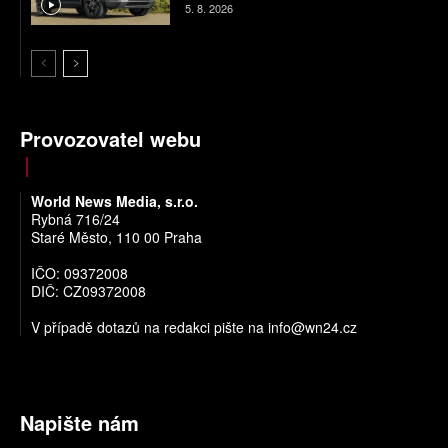
5. 8. 2026
Provozovatel webu
World News Media, s.r.o.
Rybná 716/24
Staré Město, 110 00 Praha
IČO: 09372008
DIČ: CZ09372008
V případě dotazů na redakci pište na
info@wn24.cz
Napište nám