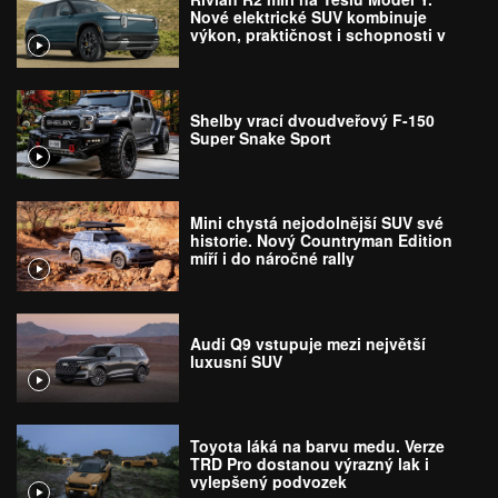
Nové elektrické SUV kombinuje
výkon, praktičnost i schopnosti v
terénu
Shelby vrací dvoudveřový F-150
Super Snake Sport
Mini chystá nejodolnější SUV své
historie. Nový Countryman Edition
míří i do náročné rally
Audi Q9 vstupuje mezi největší
luxusní SUV
Toyota láká na barvu medu. Verze
TRD Pro dostanou výrazný lak i
vylepšený podvozek