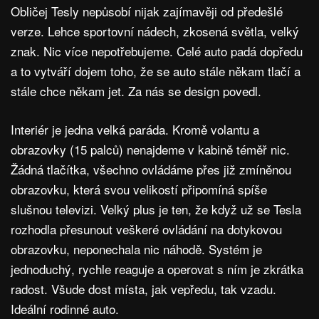
Obličej Tesly nepůsobí nijak zajímavěji od předešlé
verze. Lehce sportovní nádech, zkosená světla, velký
znak. Nic více nepotřebujeme. Celé auto padá dopředu
a to vytváří dojem toho, že se auto stále někam tlačí a
stále chce někam jet. Za nás se design povedl.
Interiér je jedna velká paráda. Kromě volantu a
obrazovky (15 palců) nenajdeme v kabině téměř nic.
Žádná tlačítka, všechno ovládáme přes již zmíněnou
obrazovku, která svou velikostí připomíná spíše
slušnou televizi. Velký plus je ten, že když už se Tesla
rozhodla přesunout veškeré ovládání na dotykovou
obrazovku, neponechala nic náhodě. Systém je
jednoduchý, rychle reaguje a operovat s ním je zkrátka
radost. Všude dost místa, jak vepředu, tak vzadu.
Ideální rodinné auto.