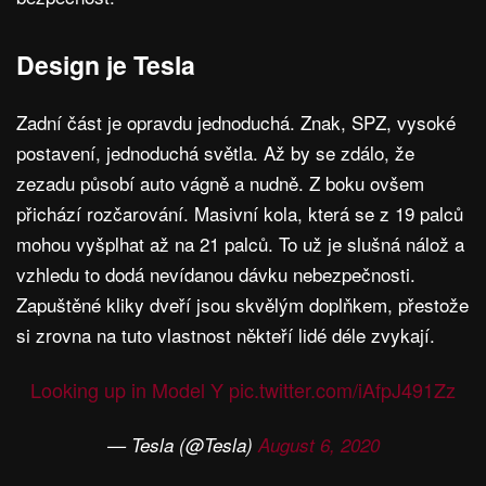
Design je Tesla
Zadní část je opravdu jednoduchá. Znak, SPZ, vysoké
postavení, jednoduchá světla. Až by se zdálo, že
zezadu působí auto vágně a nudně. Z boku ovšem
přichází rozčarování. Masivní kola, která se z 19 palců
mohou vyšplhat až na 21 palců. To už je slušná nálož a
vzhledu to dodá nevídanou dávku nebezpečnosti.
Zapuštěné kliky dveří jsou skvělým doplňkem, přestože
si zrovna na tuto vlastnost někteří lidé déle zvykají.
Looking up in Model Y
pic.twitter.com/iAfpJ491Zz
— Tesla (@Tesla)
August 6, 2020