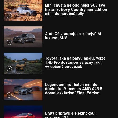
Mini chystá nejodolnější SUV své
historie. Nový Countryman Edition
míří i do náročné rally
Audi Q9 vstupuje mezi největší
luxusní SUV
Toyota láká na barvu medu. Verze
TRD Pro dostanou výrazný lak i
vylepšený podvozek
Legendární hot hatch míří do
důchodu. Mercedes-AMG A45 S
dostal exkluzivní Final Edition
BMW připravuje elektrickou i
spalovací M3