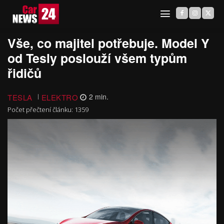
Vše, co majitel potřebuje. Model Y
od Tesly poslouží všem typům
řidičů
TESLA
ELEKTRO
2
min.
Počet přečtení článku:
1359