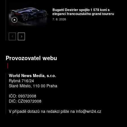
Bugatti Destrier spojilo 1 578 koní s
elegancí francouzského grand toureru
7. 8. 2026
Provozovatel webu
World News Media, s.r.o.
Rybná 716/24
Staré Město, 110 00 Praha
IČO: 09372008
DIČ: CZ09372008
V případě dotazů na redakci pište na
info@wn24.cz