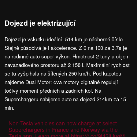
Dojezd je elektrizující
Dojezd je vskutku ideální. 514 km je nádherné číslo.
Stejně působivá je i akcelerace. Z 0 na 100 za 3,7s je
na rodinné auto super výkon. Hmotnost 2 tuny a objem
zavazadlového prostoru až 2 158 l. Maximální rychlost
se tu vyšplhala na šílených 250 km/h. Pod kapotou
najdeme Dual Motor: dva motory digitálně regulují
točivý moment předních a zadních kol. Na
Superchargeru nabijeme auto na dojezd 214km za 15
min.
Non-Tesla vehicles can now charge at select
Superchargers in France and Norway via the
Tesla app. Learn more at
https://t.co/9t43ifJugM