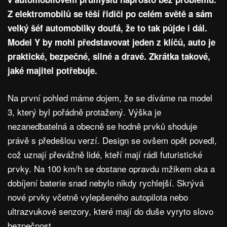
Z elektromobilů se těší řidiči po celém světě a sám
velký šéf automobilky doufá, že to tak půjde i dál.
Model Y by mohl představovat jeden z klíčů, auto je
praktické, bezpečné, silné a dravé. Zkrátka takové,
jaké majitel potřebuje.
Na první pohled máme dojem, že se díváme na model
3, který byl pořádně protažený. Výška je
nezanedbatelná a obecně se hodně prvků shoduje
právě s předešlou verzí. Design se ovšem opět povedl,
což uznají převážně lidé, kteří mají rádi futuristické
prvky. Na 100 km/h se dostane opravdu mžikem oka a
dobíjení baterie snad nebylo nikdy rychlejší. Skrývá
nové prvky včetně vylepšeného autopilota nebo
ultrazvukové senzory, které mají do duše vyryto slovo
bezpečnost.