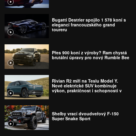
Bugatti Destrier spojilo 1 578 koní s
elegancí francouzského grand
toureru
Přes 900 koní z výroby? Ram chystá
brutální úpravy pro nový Rumble Bee
Rivian R2 míří na Teslu Model Y.
Nové elektrické SUV kombinuje
výkon, praktičnost i schopnosti v
terénu
Shelby vrací dvoudveřový F-150
Super Snake Sport