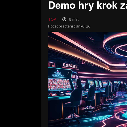
Demo hry krok z
5
min.
TOP
Počet přečtení článku:
26