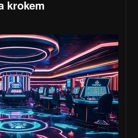
a krokem