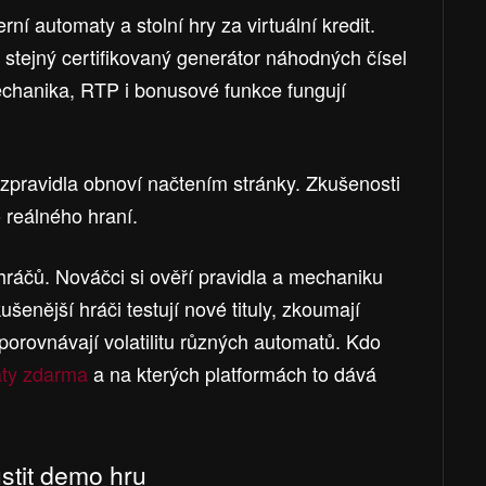
í automaty a stolní hry za virtuální kredit.
stejný certifikovaný generátor náhodných čísel
mechanika, RTP i bonusové funkce fungují
í zpravidla obnoví načtením stránky. Zkušenosti
o reálného hraní.
hráčů. Nováčci si ověří pravidla a mechaniku
kušenější hráči testují nové tituly, zkoumají
porovnávají volatilitu různých automatů. Kdo
aty zdarma
a na kterých platformách to dává
stit demo hru