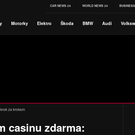
CAR NEWS 24
WORLD NEWS 24
BUSINESS
y
Motorky
Elektro
Škoda
BMW
Audi
Volks
 krok za krokem
ém casinu zdarma: