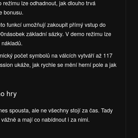
režimu lze odhadnout, jak dlouho trvá
e bonusu.
uto funkcí umožňují zakoupit přímý vstup do
00násobek základní sázky. V demo režimu lze
h nákladů.
cký počet symbolů na válcích vytváří až 117
ion ukáže, jak rychle se mění herní pole a jak
mo hry
es spousta, ale ne všechny stojí za čas. Tady
 vážně a mají co nabídnout i za nimi.