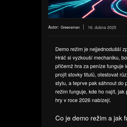
Autor:
Greeceman
16. dubna 2025
Demo režim je nejjednodušší zp
Hráč si vyzkouší mechaniku, bon
přičemž hra za peníze funguje 
projít stovky titulů, otestovat rů
stylu, a teprve pak sáhnout do
režim funguje, kde ho najít, jak
hry v roce 2026 nabízejí.
Co je demo režim a jak 