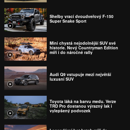
Shelby vrací dvoudveřový F-150
Super Snake Sport
Mini chystá nejodolnější SUV své
historie. Nový Countryman Edition
míří i do náročné rally
Audi Q9 vstupuje mezi největší
luxusní SUV
Toyota láká na barvu medu. Verze
TRD Pro dostanou výrazný lak i
vylepšený podvozek