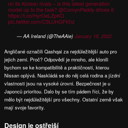
on its Korean rivals – is this latest generation
model up to the task?
@ComynPaddy
drives it:
https://t.co/HyrOeLZpKO
pic.twitter.com/C3LUHGFKhz
— AA Ireland (@TheAAie)
January 19, 2022
Angličané označili Qashqai za nejdůležitější auto pro
jejich zemi. Proč? Odpovědí je mnoho, ale klonili
bychom se ke kompatibilitě a praktičnosti, kterou
Nissan oplývá. Naskládá se do něj celá rodina a jízdní
vlastnosti jsou na vysoké úrovni. Bezpečnost je u
Japonců prioritou. Dalo by se tím pádem říci, že by
mělo být nejdůležitější pro všechny. Ostatní země však
mají svoje favority.
Design je ostřejší