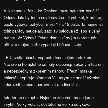
V Nissanu si řekli, že Qashqai musí být sportovnější.
Odpovídalo by tomu nové navržení litých kol, která se,
podle výbavy, pohybují mezi 17 a 19 palci. Ta nejmenší
tolik parády neudělají, zato 19 palcová už jsou slušný
rachot. Ve Výbavě Tekna dominují svým tvarem pěti
břitev a stejně ostře vypadají i během jízdy.
LED světla působí naprosto fascinujícím efektem.
Navržena kompletně od nuly disponují sekaným tvarem
a nebezpečným zkosením nahoru. Přední maska
chladiče kopíruje písmeno V, kterým se snaží výrobci
zdůraznit jasnou sportovnost a odhodlání.
Interiér se nezapře. Najdeme zde vše, na co jsme
zvyklí. Velký volant, dostatečně veliká dotyková