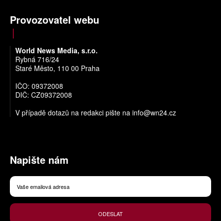
Provozovatel webu
World News Media, s.r.o.
Rybná 716/24
Staré Město, 110 00 Praha
IČO: 09372008
DIČ: CZ09372008
V případě dotazů na redakci pište na
info@wn24.cz
Napište nám
ODESLAT