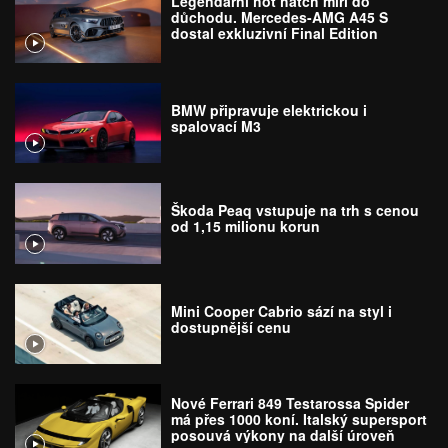
Legendární hot hatch míří do
důchodu. Mercedes-AMG A45 S
dostal exkluzivní Final Edition
BMW připravuje elektrickou i
spalovací M3
Škoda Peaq vstupuje na trh s cenou
od 1,15 milionu korun
Mini Cooper Cabrio sází na styl i
dostupnější cenu
Nové Ferrari 849 Testarossa Spider
má přes 1000 koní. Italský supersport
posouvá výkony na další úroveň