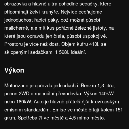
obrazovka a hlavně ultra pohodlné sedačky, které
připomínají želví krunýře. Nejvíce oceňujeme
jednoduchost řadicí páky, což možná působí
malicherně, ale mít kus pořádné železné jistoty, na
které jsou opravdu jen čísla, působí uspokojivě.
Prostoru je více než dost. Objem kufru 410l. se
sklopenými sedačkami 1 598l. ideální.
Výkon
Motorizace je opravdu jednoduchá. Benzín 1,3 litru,
pohon 2WD a manuální převodovka. Výkon 140kW
nebo 160kW. Auto je hlavně přátelštější k evropským
emisním standardům. Emise ve městě čítají kolem 151
g/km. Spotřeba 7l ve městě a 4,5 mimo město.