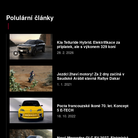
Polulární články
Kia Telluride Hybrid. Elektrifikace za
příplatek, ale s výkonem 329 koní
28. 2. 2026
Jezdci žhaví motory! Za 2 dny začíná v
Saudské Arábii slavná Rallye Dakar
1. 1. 2021
Pocta francouzské ikoně 70. let. Koncept
5 E-TECH
18. 10. 2022
Nový Mercedes GLC EV 2027. Elektrická