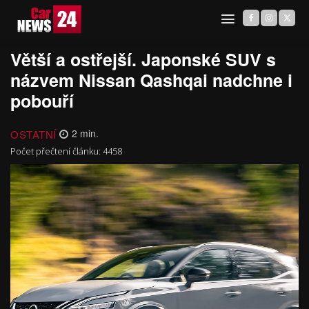
Větší a ostřejší. Japonské SUV s
názvem Nissan Qashqai nadchne i
pobouří
OSTATNÍ
2
min.
Počet přečtení článku:
4458