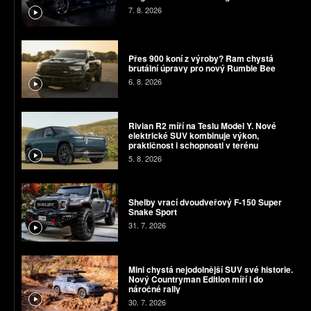
7. 8. 2026
Přes 900 koní z výroby? Ram chystá
brutální úpravy pro nový Rumble Bee
6. 8. 2026
Rivian R2 míří na Teslu Model Y. Nové
elektrické SUV kombinuje výkon,
praktičnost i schopnosti v terénu
5. 8. 2026
Shelby vrací dvoudveřový F-150 Super
Snake Sport
31. 7. 2026
Mini chystá nejodolnější SUV své historie.
Nový Countryman Edition míří i do
náročné rally
30. 7. 2026