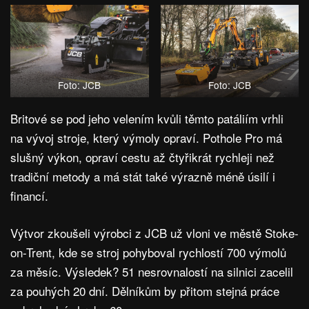
Foto: JCB
Foto: JCB
Britové se pod jeho velením kvůli těmto patáliím vrhli
na vývoj stroje, který výmoly opraví. Pothole Pro má
slušný výkon, opraví cestu až čtyřikrát rychleji než
tradiční metody a má stát také výrazně méně úsilí i
financí.
Výtvor zkoušeli výrobci z JCB už vloni ve městě Stoke-
on-Trent, kde se stroj pohyboval rychlostí 700 výmolů
za měsíc. Výsledek? 51 nesrovnalostí na silnici zacelil
za pouhých 20 dní. Dělníkům by přitom stejná práce