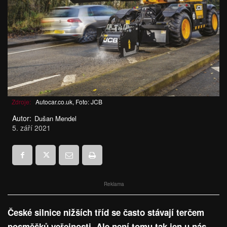
Zdroje:
Autocar.co.uk, Foto: JCB
Autor:
Dušan Mendel
5. září 2021
Reklama
České silnice nižších tříd se často stávají terčem
posměšků veřejnosti. Ale není tomu tak jen u nás.