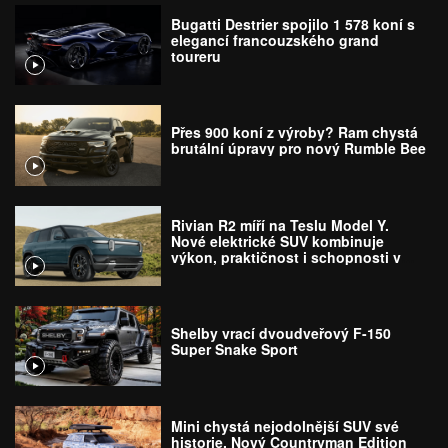
Bugatti Destrier spojilo 1 578 koní s
elegancí francouzského grand
toureru
Přes 900 koní z výroby? Ram chystá
brutální úpravy pro nový Rumble Bee
Rivian R2 míří na Teslu Model Y.
Nové elektrické SUV kombinuje
výkon, praktičnost i schopnosti v
terénu
Shelby vrací dvoudveřový F-150
Super Snake Sport
Mini chystá nejodolnější SUV své
historie. Nový Countryman Edition