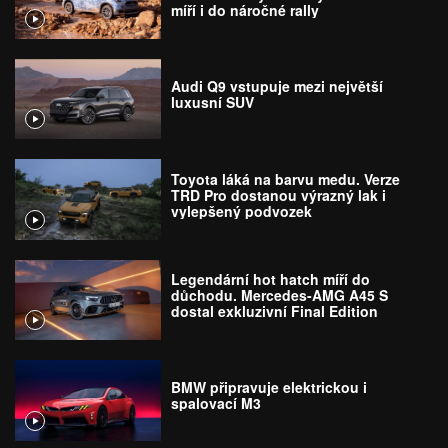
míří i do náročné rally
Audi Q9 vstupuje mezi největší
luxusní SUV
Toyota láká na barvu medu. Verze
TRD Pro dostanou výrazný lak i
vylepšený podvozek
Legendární hot hatch míří do
důchodu. Mercedes-AMG A45 S
dostal exkluzivní Final Edition
BMW připravuje elektrickou i
spalovací M3