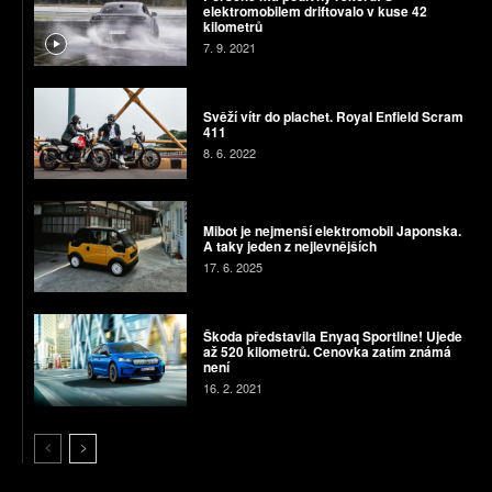
elektromobilem driftovalo v kuse 42
kilometrů
7. 9. 2021
Svěží vítr do plachet. Royal Enfield Scram
411
8. 6. 2022
Mibot je nejmenší elektromobil Japonska.
A taky jeden z nejlevnějších
17. 6. 2025
Škoda představila Enyaq Sportline! Ujede
až 520 kilometrů. Cenovka zatím známá
není
16. 2. 2021