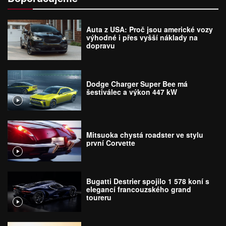
Auta z USA: Proč jsou americké vozy
výhodné i přes vyšší náklady na
dopravu
Dodge Charger Super Bee má
šestiválec a výkon 447 kW
Mitsuoka chystá roadster ve stylu
první Corvette
Bugatti Destrier spojilo 1 578 koní s
elegancí francouzského grand
toureru