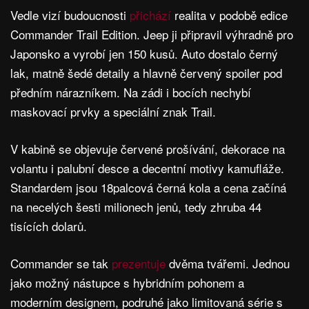
Vedle vizí budoucnosti
přichází
realita v podobě edice
Commander Trail Edition. Jeep ji připravil výhradně pro
Japonsko a vyrobí jen 150 kusů. Auto dostalo černý
lak, matně šedé detaily a hlavně červený spoiler pod
předním nárazníkem. Na zádi i bocích nechybí
maskovací prvky a speciální znak Trail.
V kabině se objevuje červené prošívání, dekorace na
volantu i palubní desce a decentní motivy kamufláže.
Standardem jsou 18palcová černá kola a cena začíná
na necelých šesti milionech jenů, tedy zhruba 44
tisících dolarů.
Commander se tak
prezentuje
dvěma tvářemi. Jednou
jako možný nástupce s hybridním pohonem a
moderním designem, podruhé jako limitovaná série s