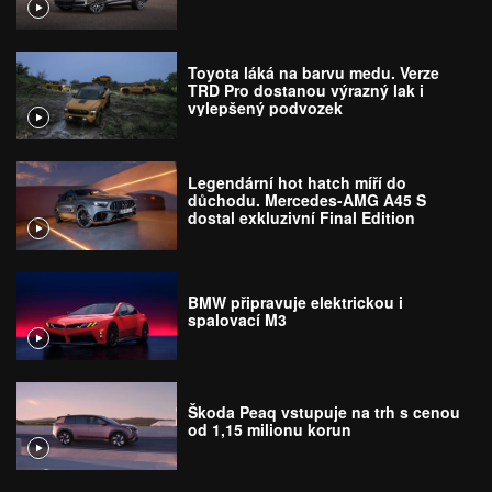
Toyota láká na barvu medu. Verze
TRD Pro dostanou výrazný lak i
vylepšený podvozek
Legendární hot hatch míří do
důchodu. Mercedes-AMG A45 S
dostal exkluzivní Final Edition
BMW připravuje elektrickou i
spalovací M3
Škoda Peaq vstupuje na trh s cenou
od 1,15 milionu korun