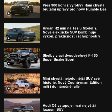
Přes 900 koní z výroby? Ram chystá
brutální úpravy pro nový Rumble Bee
Rivian R2 míří na Teslu Model Y.
Nové elektrické SUV kombinuje
výkon, praktičnost i schopnosti v
terénu
Shelby vrací dvoudveřový F-150
Super Snake Sport
Mini chystá nejodolnější SUV své
historie. Nový Countryman Edition
míří i do náročné rally
Audi Q9 vstupuje mezi největší
luxusní SUV