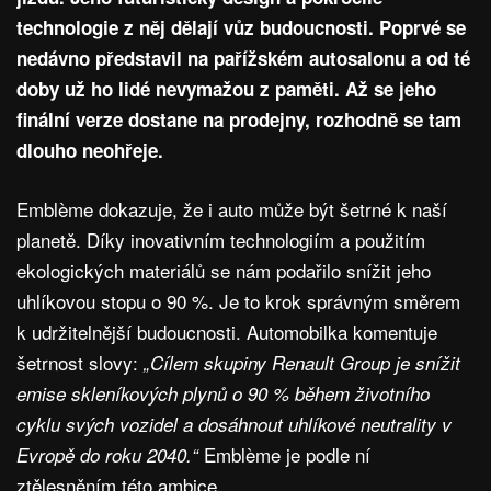
technologie z něj dělají vůz budoucnosti. Poprvé se
nedávno představil na pařížském autosalonu a od té
doby už ho lidé nevymažou z paměti. Až se jeho
finální verze dostane na prodejny, rozhodně se tam
dlouho neohřeje.
Emblème dokazuje, že i auto může být šetrné k naší
planetě. Díky inovativním technologiím a použitím
ekologických materiálů se nám podařilo snížit jeho
uhlíkovou stopu o 90 %. Je to krok správným směrem
k udržitelnější budoucnosti. Automobilka komentuje
šetrnost slovy:
„Cílem skupiny Renault Group je snížit
emise skleníkových plynů o 90 % během životního
cyklu svých vozidel a dosáhnout uhlíkové neutrality v
Emblème je podle ní
Evropě do roku 2040.“
ztělesněním této ambice.