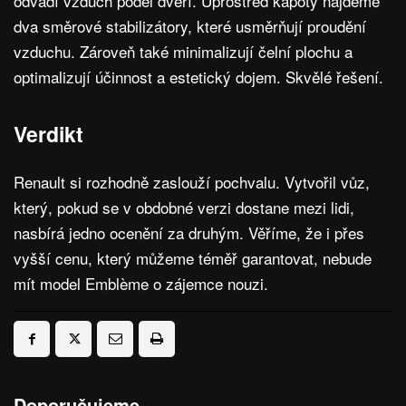
odvádí vzduch podél dveří. Uprostřed kapoty najdeme
dva směrové stabilizátory, které usměrňují proudění
vzduchu. Zároveň také minimalizují čelní plochu a
optimalizují účinnost a estetický dojem. Skvělé řešení.
Verdikt
Renault si rozhodně zaslouží pochvalu. Vytvořil vůz,
který, pokud se v obdobné verzi dostane mezi lidi,
nasbírá jedno ocenění za druhým. Věříme, že i přes
vyšší cenu, který můžeme téměř garantovat, nebude
mít model Emblème o zájemce nouzi.
Doporučujeme