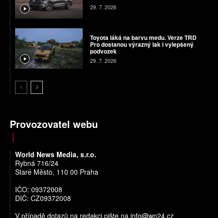
29. 7. 2026
Toyota láká na barvu medu. Verze TRD
Pro dostanou výrazný lak i vylepšený
podvozek
29. 7. 2026
Provozovatel webu
World News Media, s.r.o.
Rybná 716/24
Staré Město, 110 00 Praha
IČO: 09372008
DIČ: CZ09372008
V případě dotazů na redakci pište na
info@wn24.cz