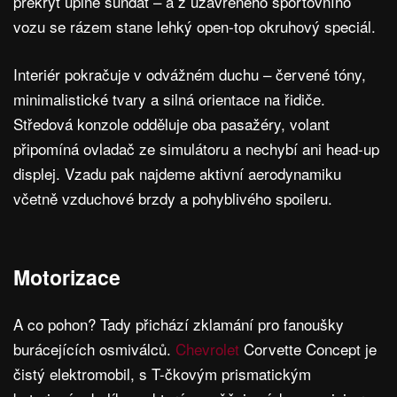
překryt úplně sundat – a z uzavřeného sportovního
vozu se rázem stane lehký open-top okruhový speciál.
Interiér pokračuje v odvážném duchu – červené tóny,
minimalistické tvary a silná orientace na řidiče.
Středová konzole odděluje oba pasažéry, volant
připomíná ovladač ze simulátoru a nechybí ani head-up
displej. Vzadu pak najdeme aktivní aerodynamiku
včetně vzduchové brzdy a pohyblivého spoileru.
Motorizace
A co pohon? Tady přichází zklamání pro fanoušky
burácejících osmiválců.
Chevrolet
Corvette Concept je
čistý elektromobil, s T-čkovým prismatickým