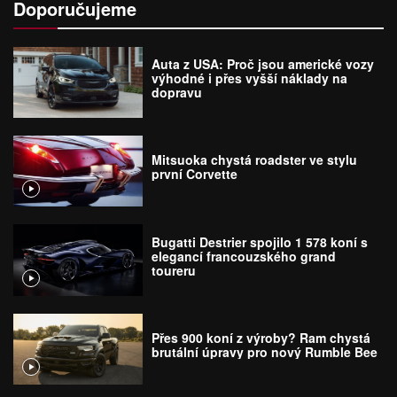
Doporučujeme
Auta z USA: Proč jsou americké vozy
výhodné i přes vyšší náklady na
dopravu
Mitsuoka chystá roadster ve stylu
první Corvette
Bugatti Destrier spojilo 1 578 koní s
elegancí francouzského grand
toureru
Přes 900 koní z výroby? Ram chystá
brutální úpravy pro nový Rumble Bee