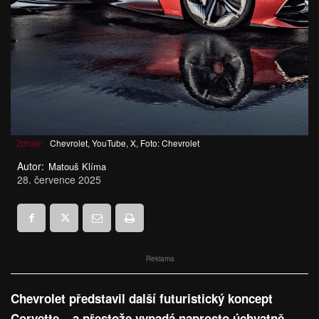
Zdroje:
Chevrolet, YouTube, X, Foto: Chevrolet
Autor:
Matouš Klíma
28. července 2025
Reklama
Chevrolet představil další futuristický koncept
Corvette – a přestože vypadá naprosto úchvatně,