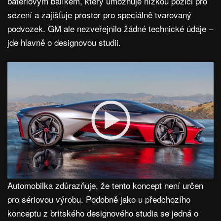
bateriovým balíkem, který umožňuje nízkou pozici pro
sezení a zajišťuje prostor pro speciálně tvarovaný
podvozek. GM ale nezveřejnilo žádné technické údaje –
jde hlavně o designovou studii.
Automobilka zdůrazňuje, že tento koncept není určen
pro sériovou výrobu. Podobně jako u předchozího
konceptu z britského designového studia se jedná o