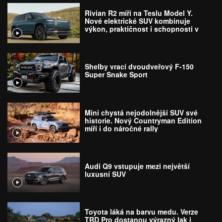
Rivian R2 míří na Teslu Model Y.
Nové elektrické SUV kombinuje
výkon, praktičnost i schopnosti v
terénu
Shelby vrací dvoudveřový F-150
Super Snake Sport
Mini chystá nejodolnější SUV své
historie. Nový Countryman Edition
míří i do náročné rally
Audi Q9 vstupuje mezi největší
luxusní SUV
Toyota láká na barvu medu. Verze
TRD Pro dostanou výrazný lak i