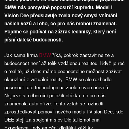
BMW nás pomyslně popostrčí kupředu. Model i
Vision Dee představuje zcela nový smysl vnímání
našich vozů a toho, co pro nás mohou znamenat.
Pojďme se podívat na zázrak techniky, který není
písní daleké budoucnosti.
Jak sama firma
BMW
říká, pokrok zastavit nelze a
budoucnost není až tolik vzdálenou realitou. Když je řeč
o realitě, už dnes máme pochopitelně možnost zažívat
okouzlení z virtuální reality. BMW se ale rozhodlo
posunout tuto technologii na zcela novou úroveň.
Nejprve si odborníci položili otázku, co pro nás
znamenala auta dříve. Tento vztah se rozhodli
zprostředkovat pomoví nového modlu i Vision Dee, kde
DEE stojí za spojením slov Digital Emotional
Experience, tedy emoční digitální zážitky.