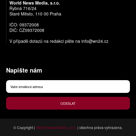
World News Media, s.r.o.
Rybná 716/24
Staré Město, 110 00 Praha
IČO: 09372008
DIČ: CZ09372008
V případě dotazů na redakci pište na
info@wn24.cz
Napište nám
ODESLAT
© Copyright |
World News Media, s.r.o.
| všechna práva vyhrazena.