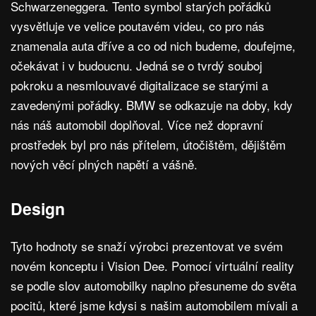
Schwarzeneggera. Tento symbol starých pořádků
vysvětluje ve velice poutavém videu, co pro nás
znamenala auta dříve a co od nich budeme, doufejme,
očekávat i v budoucnu. Jedná se o tvrdý souboj
pokroku a nesmlouvavé digitalizace se starými a
zavedenými pořádky. BMW se odkazuje na doby, kdy
nás náš automobil doplňoval. Více než dopravní
prostředek byl pro nás přítelem, útočištěm, dějištěm
nových věcí plných napětí a vášně.
Design
Tyto hodnoty se snaží výrobci prezentovat ve svém
novém konceptu i Vision Dee. Pomocí virtuální reality
se podle slov automobilky naplno přesuneme do světa
pocitů, které jsme kdysi s našim automobilem mívali a