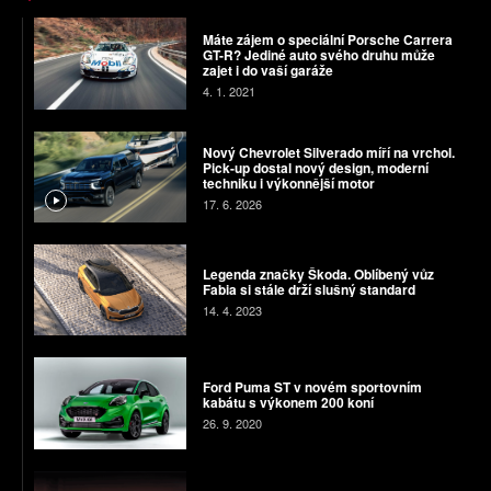
Máte zájem o speciální Porsche Carrera
GT-R? Jediné auto svého druhu může
zajet i do vaší garáže
4. 1. 2021
Nový Chevrolet Silverado míří na vrchol.
Pick-up dostal nový design, moderní
techniku i výkonnější motor
17. 6. 2026
Legenda značky Škoda. Oblíbený vůz
Fabia si stále drží slušný standard
14. 4. 2023
Ford Puma ST v novém sportovním
kabátu s výkonem 200 koní
26. 9. 2020