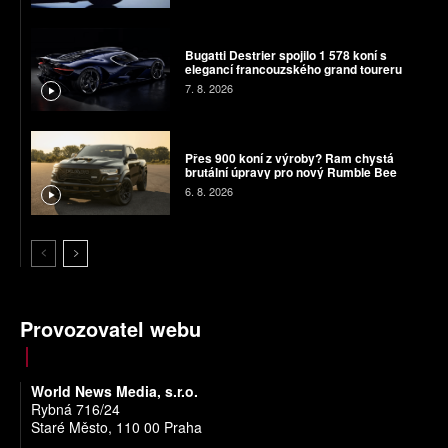
Bugatti Destrier spojilo 1 578 koní s
elegancí francouzského grand toureru
7. 8. 2026
Přes 900 koní z výroby? Ram chystá
brutální úpravy pro nový Rumble Bee
6. 8. 2026
Provozovatel webu
World News Media, s.r.o.
Rybná 716/24
Staré Město, 110 00 Praha