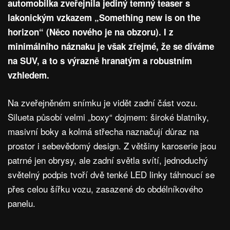
automobilka zveřejnila jediný temný teaser s
lakonickým vzkazem „Something new is on the
horizon“ (Něco nového je na obzoru). I z
minimálního náznaku je však zřejmé, že se díváme
na SUV, a to s výrazně hranatým a robustním
vzhledem.
Na zveřejněném snímku je vidět zadní část vozu.
Silueta působí velmi „boxy“ dojmem: široké blatníky,
masivní boky a kolmá střecha naznačují důraz na
prostor i sebevědomý design. Z většiny karoserie jsou
patrné jen obrysy, ale zadní světla svítí, jednoduchý
světelný podpis tvoří dvě tenké LED linky táhnoucí se
přes celou šířku vozu, zasazené do obdélníkového
panelu.