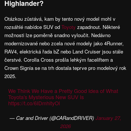
Highlander?
Otázkou zůstává, kam by tento nový model mohl v
rozsáhlé nabídce SUV od
Toyoty
zapadnout. Některé
možnosti lze poměrně snadno vyloučit. Nedávno
modernizované nebo zcela nové modely jako 4Runner,
RAV4, elektrická řada bZ nebo Land Cruiser jsou stále
čerstvé. Corolla Cross prošla lehkým faceliftem a
Crown Signia se na trh dostala teprve pro modelový rok
2025.
We Think We Have a Pretty Good Idea of What
Toyota's Mysterious New SUV Is
https://t.co/6IDmhityOl
— Car and Driver (@CARandDRIVER)
January 27,
2026