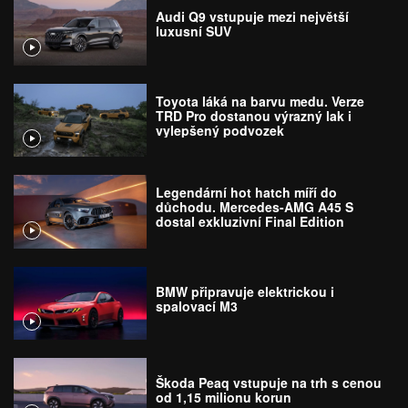
Audi Q9 vstupuje mezi největší
luxusní SUV
Toyota láká na barvu medu. Verze
TRD Pro dostanou výrazný lak i
vylepšený podvozek
Legendární hot hatch míří do
důchodu. Mercedes-AMG A45 S
dostal exkluzivní Final Edition
BMW připravuje elektrickou i
spalovací M3
Škoda Peaq vstupuje na trh s cenou
od 1,15 milionu korun