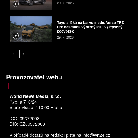
29. 7. 2026
Toyota láká na barvu medu. Verze TRD
Pro dostanou výrazný lak i vylepšený
podvozek
29. 7. 2026
Provozovatel webu
World News Media, s.r.o.
Rybná 716/24
Staré Město, 110 00 Praha
IČO: 09372008
DIČ: CZ09372008
V případě dotazů na redakci pište na
info@wn24.cz