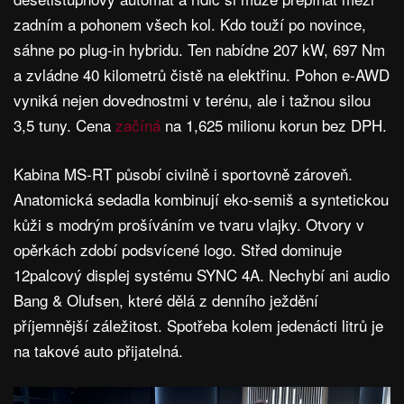
zadním a pohonem všech kol. Kdo touží po novince,
sáhne po plug-in hybridu. Ten nabídne 207 kW, 697 Nm
a zvládne 40 kilometrů čistě na elektřinu. Pohon e-AWD
vyniká nejen dovednostmi v terénu, ale i tažnou silou
3,5 tuny. Cena
začíná
na 1,625 milionu korun bez DPH.
Kabina MS-RT působí civilně i sportovně zároveň.
Anatomická sedadla kombinují eko-semiš a syntetickou
kůži s modrým prošíváním ve tvaru vlajky. Otvory v
opěrkách zdobí podsvícené logo. Střed dominuje
12palcový displej systému SYNC 4A. Nechybí ani audio
Bang & Olufsen, které dělá z denního ježdění
příjemnější záležitost. Spotřeba kolem jedenácti litrů je
na takové auto přijatelná.