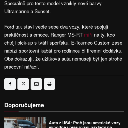
Speciálně pro tento model vznikly nové barvy
Ultramarine a Sunset.
Ford tak staví vedle sebe dva vozy, které spojují
praktičnost a emoce. Ranger MS-RT
míří
na ty, kdo
chtějí pick-up s tváří sporťáku. E-Tourneo Custom zase
nabízí sportovní kabát pro rodinnou či firemní dodávku.
Oba dokazují, že užitková auta nemusejí být jen strohé
pracovní nářadí.
Doporučujeme
Auta z USA: Proč jsou americké vozy
výhodné i přes vyšší náklady na