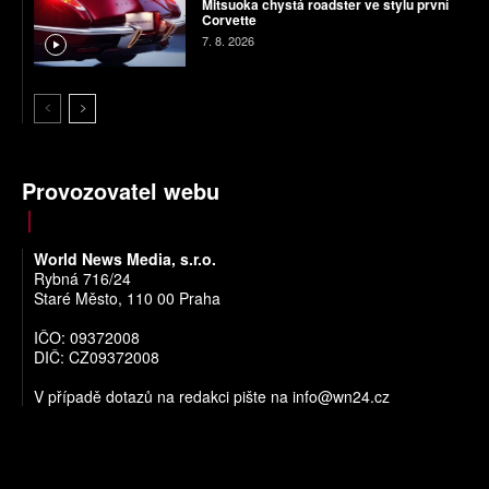
Mitsuoka chystá roadster ve stylu první
Corvette
7. 8. 2026
Provozovatel webu
World News Media, s.r.o.
Rybná 716/24
Staré Město, 110 00 Praha
IČO: 09372008
DIČ: CZ09372008
V případě dotazů na redakci pište na
info@wn24.cz