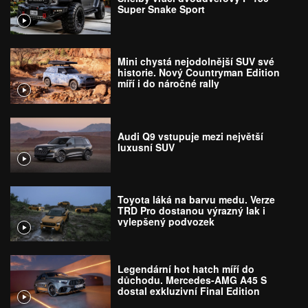
Super Snake Sport
Mini chystá nejodolnější SUV své
historie. Nový Countryman Edition
míří i do náročné rally
Audi Q9 vstupuje mezi největší
luxusní SUV
Toyota láká na barvu medu. Verze
TRD Pro dostanou výrazný lak i
vylepšený podvozek
Legendární hot hatch míří do
důchodu. Mercedes-AMG A45 S
dostal exkluzivní Final Edition