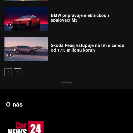
BMW připravuje elektrickou i
spalovací M3
Škoda Peaq vstupuje na trh s cenou
od 1,15 milionu korun
Reklama
O nás