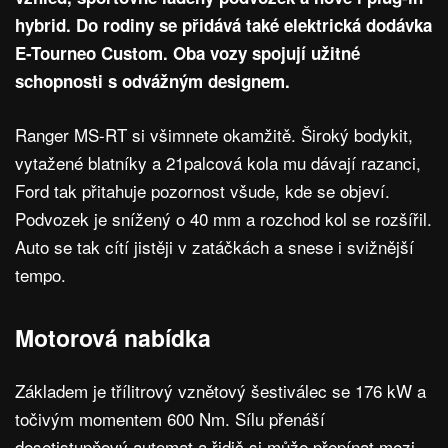
hybrid. Do rodiny se přidává také elektrická dodávka
E-Tourneo Custom. Oba vozy spojují užitné
schopnosti s odvážným designem.
Ranger MS-RT si všimnete okamžitě. Široký bodykit,
vytažené blatníky a 21palcová kola mu dávají razanci,
Ford tak přitahuje pozornost všude, kde se objeví.
Podvozek je snížený o 40 mm a rozchod kol se rozšířil.
Auto se tak cítí jistěji v zatáčkách a snese i svižnější
tempo.
Motorová nabídka
Základem je třílitrový vznětový šestiválec se 176 kW a
točivým momentem 600 Nm. Sílu přenáší
desetistupňový automat a řidič si může přepínat mezi