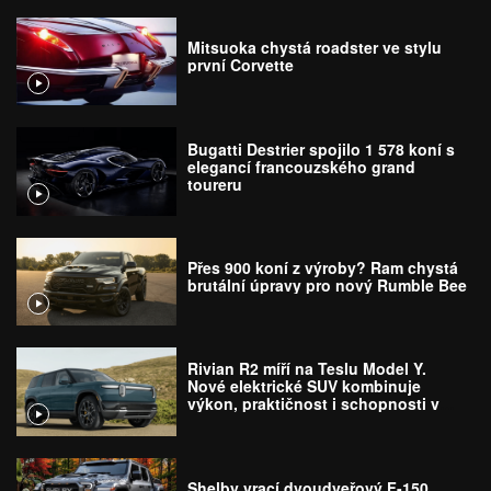
Mitsuoka chystá roadster ve stylu
první Corvette
Bugatti Destrier spojilo 1 578 koní s
elegancí francouzského grand
toureru
Přes 900 koní z výroby? Ram chystá
brutální úpravy pro nový Rumble Bee
Rivian R2 míří na Teslu Model Y.
Nové elektrické SUV kombinuje
výkon, praktičnost i schopnosti v
terénu
Shelby vrací dvoudveřový F-150