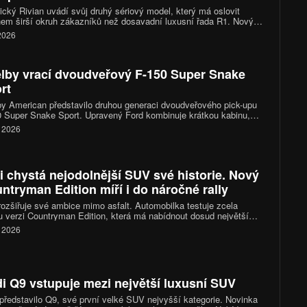
cký Rivian uvádí svůj druhý sériový model, který má oslovit
em širší okruh zákazníků než dosavadní luxusní řada R1. Nový
n R2 přináší kompaktnější rozměry, výkon 656 koní, dojezd až
 2026
ilometrů a ambice stát se jedním z nejzajímavějších elektrických
a trhu.
lby vrací dvoudveřový F-150 Super Snake
rt
y American představilo druhou generaci dvoudveřového pick-upu
 Super Snake Sport. Upravený Ford kombinuje krátkou kabinu,
itrový osmiválec a podvozek zaměřený na rychlou jízdu po silnici.
. 2026
íplatkovým kompresorem nabídne výkon přes 810 koní, vznikne
 pouze 500 kusů.
i chystá nejodolnější SUV své historie. Nový
ntryman Edition míří i do náročné rally
rozšiřuje své ambice mimo asfalt. Automobilka testuje zcela
 verzi Countryman Edition, která má nabídnout dosud největší
ní schopnosti v historii značky. Prototyp už absolvuje náročné
. 2026
ky ve Skalnatých horách a po říjnové premiéře jej čeká ostrý test
stižní off-roadové soutěži Rebelle Rally.
i Q9 vstupuje mezi největší luxusní SUV
představilo Q9, své první velké SUV nejvyšší kategorie. Novinka