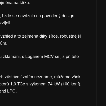
ejména na šířku.
, i zde se navázalo na povedený design
víjeli.
 vzhled a to zejména díky šířce, robustnější
lům.
u zklamáni, s Loganem MCV se již při této
ch zůstávají zatím neznámé, můžeme však
motorů 1,0 TCe s výkonem 74 kW (100 koní),
erzi LPG.