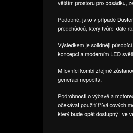
větším prostoru pro posádku, z
Podobně, jako v případě Duster
předchůdců, který tvůrci dále roz
Výsledkem je solidněji působící
koncepci a moderním LED svět
Milovníci kombi zřejmě zůstano
generaci nepočítá.
Podrobnosti o výbavě a motore
očekávat použití tříválcových 
který bude opět dostupný i ve v