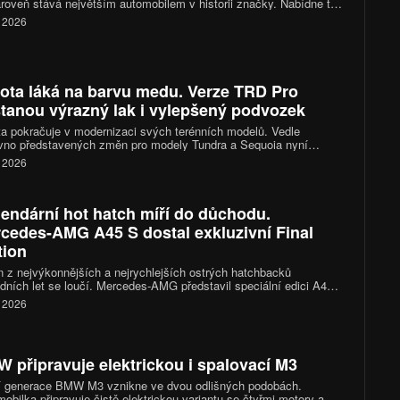
roveň stává největším automobilem v historii značky. Nabídne tři
sedadel, místo pro šest nebo sedm cestujících a také sportovní
. 2026
dení SQ9. První vozy mají dorazit k zákazníkům ve čtvrtém
letí roku 2026.
ota láká na barvu medu. Verze TRD Pro
tanou výrazný lak i vylepšený podvozek
a pokračuje v modernizaci svých terénních modelů. Vedle
vno představených změn pro modely Tundra a Sequoia nyní
ila další novinky pro sportovně-terénní verze TRD Pro. Největší
. 2026
nost poutá nový lak Honeycomb, ale výrobce zapracoval také na
ozku a výbavě.
endární hot hatch míří do důchodu.
cedes-AMG A45 S dostal exkluzivní Final
tion
 z nejvýkonnějších a nejrychlejších ostrých hatchbacků
dních let se loučí. Mercedes-AMG představil speciální edici A45
al Edition, která symbolicky uzavírá životní kapitolu ikonického
. 2026
u. Kromě výraznějšího designu si zachovala i rekordní
álcový motor s výkonem 421 koní.
 připravuje elektrickou i spalovací M3
tí generace BMW M3 vznikne ve dvou odlišných podobách.
obilka připravuje čistě elektrickou variantu se čtyřmi motory a