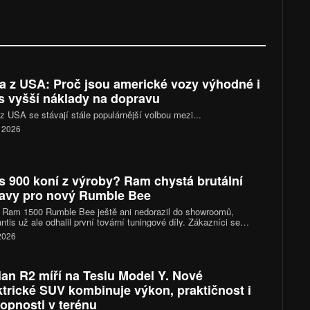
a z USA: Proč jsou americké vozy výhodné i
s vyšší náklady na dopravu
z USA se stávají stále populárnější volbou mezi...
. 2026
s 900 koní z výroby? Ram chystá brutální
avy pro nový Rumble Bee
 Ram 1500 Rumble Bee ještě ani nedorazil do showroomů,
antis už ale odhalil první tovární tuningové díly. Zákazníci se
 těšit na kompresorové kity, sportovní podvozky i nové výfukové
 2026
my. Vrcholná verze SRT se díky nim dostane přes hranici 900
ian R2 míří na Teslu Model Y. Nové
ktrické SUV kombinuje výkon, praktičnost i
opnosti v terénu