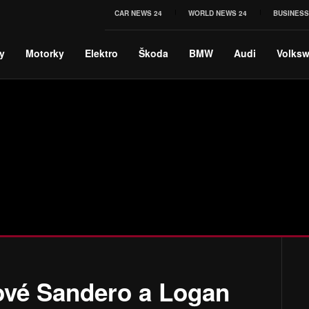
CAR NEWS 24
WORLD NEWS 24
BUSINESS
y
Motorky
Elektro
Škoda
BMW
Audi
Volks
nové Sandero a Logan