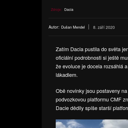
Zdroje:
Dacia
Autor:
Dušan Mendel
8. září 2020
Zatím Dacia pustila do světa j
oficiální podrobnosti si ještě m
že evoluce je docela rozsáhlá a
lákadlem.
Obě novinky jsou postaveny na
podvozkovou platformu CMF zn
Dacie dědily spíše starší platfo