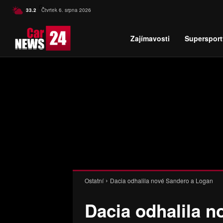
C
33.2
Čtvrtek 6. srpna 2026
Czech
Zajímavosti
Supersport
Ostatní
Dacia odhalila nové Sandero a Logan
Dacia odhalila 