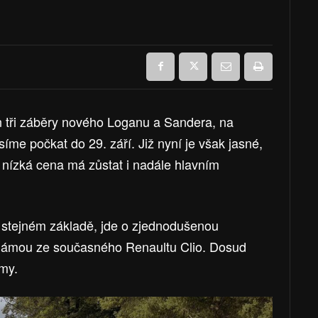
en tři záběry nového Loganu a Sandera, na
usíme počkat do 29. září. Již nyní je však jasné,
 nízká cena má zůstat i nadále hlavním
 stejném základě, jde o zjednodušenou
ámou ze současného Renaultu Clio. Dosud
rmy.