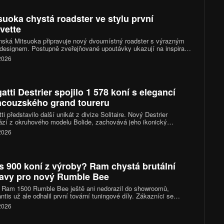
 a chlazení.
suoka chystá roadster ve stylu první
vette
ská Mitsuoka připravuje nový dvoumístný roadster s výrazným
 designem. Postupně zveřejňované upoutávky ukazují na inspiraci
 generací Chevroletu Corvette, konkrétně jejím provedením po
 2026
nizaci z roku 1958. Novinka má mít technický základ v Mazdě
a kompletně se představí letos v listopadu.
atti Destrier spojilo 1 578 koní s elegancí
ncouzského grand toureru
ti představilo další unikát z divize Solitaire. Nový Destrier
zí z okruhového modelu Bolide, zachovává jeho ikonický
áctiválec o výkonu 1 578 koní, ale místo čistě závodního
 2026
kteru sází na vytříbený design, luxusní interiér a exkluzivitu
ého vyrobeného kusu.
s 900 koní z výroby? Ram chystá brutální
avy pro nový Rumble Bee
 Ram 1500 Rumble Bee ještě ani nedorazil do showroomů,
antis už ale odhalil první tovární tuningové díly. Zákazníci se
 těšit na kompresorové kity, sportovní podvozky i nové výfukové
 2026
my. Vrcholná verze SRT se díky nim dostane přes hranici 900