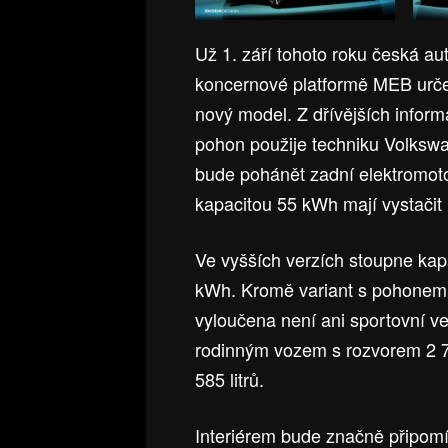
Už 1. září tohoto roku česká a
koncernové platformě MEB urče
nový model. Z dřívějších infor
pohon použije techniku Volkswag
bude pohánět zadní elektromoto
kapacitou 55 kWh mají vystačit
Ve vyšších verzích stoupne kap
kWh. Kromě variant s pohonem z
vyloučena není ani sportovní v
rodinným vozem s rozvorem 2 
585 litrů.
Interiérem bude značně připomí