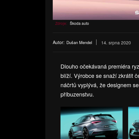
Zdroje:
Škoda auto
Autor:
Dušan Mendel
14. srpna 2020
Dlouho očekávaná premiéra ryze
blíží. Výrobce se snaží zkrátit
náčrtů vyplývá, že designem se
příbuzenstvu.