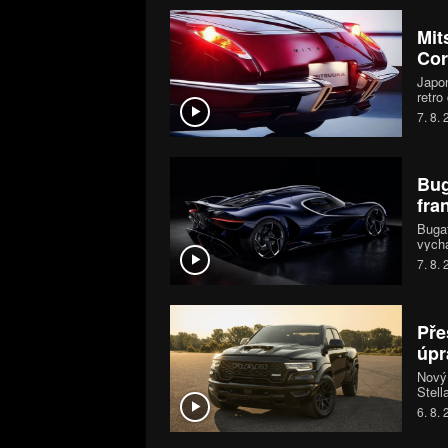
brzdy
Mit
Cor
Japon
retro
první
7. 8.
moder
MX-5 
Bug
fra
Bugat
vychá
šestn
7. 8.
chara
jedin
Pře
úpr
Nový
Stell
mohou
6. 8.
systé
koní.