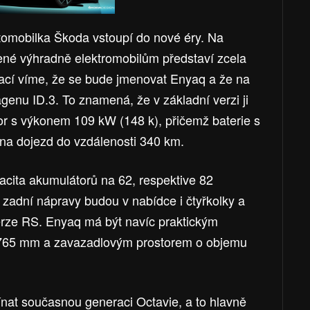
utomobilka Škoda vstoupí do nové éry. Na
né výhradně elektromobilům představí zcela
mací víme, že se bude jmenovat Enyaq a že na
enu ID.3. To znamená, že v základní verzi ji
r s výkonem 109 kW (148 k), přičemž baterie s
 na dojezd do vzdálenosti 340 km.
acita akumulátorů na 62, respektive 82
adní nápravy budou v nabídce i čtyřkolky a
erze RS. Enyaq má být navíc praktickým
765 mm a zavazadlovým prostorem o objemu
nat současnou generaci Octavie, a to hlavně