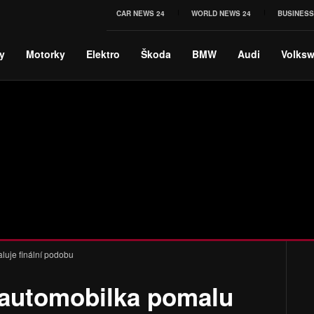
CAR NEWS 24
WORLD NEWS 24
BUSINESS
y
Motorky
Elektro
Škoda
BMW
Audi
Volks
luje finální podobu
 automobilka pomalu