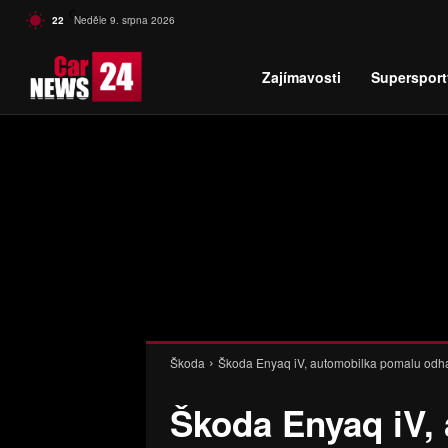
C
22
Neděle 9. srpna 2026
Czech
Zajímavosti
Supersport
Škoda
Škoda Enyaq iV, automobilka pomalu odha
Škoda Enyaq iV,