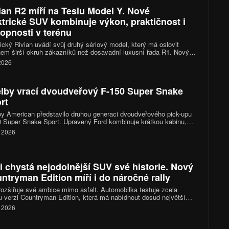
ian R2 míří na Teslu Model Y. Nové
ktrické SUV kombinuje výkon, praktičnost i
opnosti v terénu
cký Rivian uvádí svůj druhý sériový model, který má oslovit
em širší okruh zákazníků než dosavadní luxusní řada R1. Nový
n R2 přináší kompaktnější rozměry, výkon 656 koní, dojezd až
 2026
ilometrů a ambice stát se jedním z nejzajímavějších elektrických
a trhu.
lby vrací dvoudveřový F-150 Super Snake
rt
y American představilo druhou generaci dvoudveřového pick-upu
 Super Snake Sport. Upravený Ford kombinuje krátkou kabinu,
itrový osmiválec a podvozek zaměřený na rychlou jízdu po silnici.
. 2026
íplatkovým kompresorem nabídne výkon přes 810 koní, vznikne
 pouze 500 kusů.
i chystá nejodolnější SUV své historie. Nový
ntryman Edition míří i do náročné rally
rozšiřuje své ambice mimo asfalt. Automobilka testuje zcela
 verzi Countryman Edition, která má nabídnout dosud největší
ní schopnosti v historii značky. Prototyp už absolvuje náročné
. 2026
ky ve Skalnatých horách a po říjnové premiéře jej čeká ostrý test
stižní off-roadové soutěži Rebelle Rally.