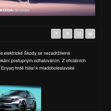
 elektrické Škody se nezadržitelně
 čekání postupným odhalováním. Z oficiálních
 Enyaq hrdě hlásí k mladoboleslavské