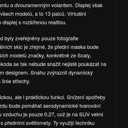
entu a dvouramenným volantem. Displej však
 všech modelů, a to 13 palců. Virtuální
 displej s rozšířenou realitou.
d byly zveřejněny pouze fotografie
lních skic je zřejmé, že přední maska ​​bude
ích modelů značky, konkrétně ze Scaly,
koda se tak nebude snažit nejistě poukázat na
ím designem. Snahu zvýraznit dynamický
linie střechy.
ickou, ale i praktickou funkci. Snížení spotřeby
jezdu bude pomáhat aerodynamické tvarování
oru vzduchu je pouze 0,27, což je na SUV velmi
 předními světlomety. Ty využijí techniku ​​