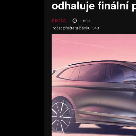
odhaluje finální
1
min.
ŠKODA
Počet přečtení článku:
548