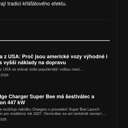
í tradici křišťálového efektu.
a z USA: Proč jsou americké vozy výhodné i
s vyšší náklady na dopravu
z USA se stávají stále populárnější volbou mezi...
. 2026
ge Charger Super Bee má šestiválec a
on 447 kW
 rozšiřuje nabídku Chargeru o provedení Super Bee Launch
on pro modelový rok 2027. Osmiválec se ani tentokrát nevrací.
ka využívá třílitrový řadový šestiválec se dvěma turbodmychadly,
 2026
 po úpravách dosahuje výkonu přibližně 447 kW a točivého
ntu 720 Nm. Dodge zároveň výrazně přepracoval podvozek,