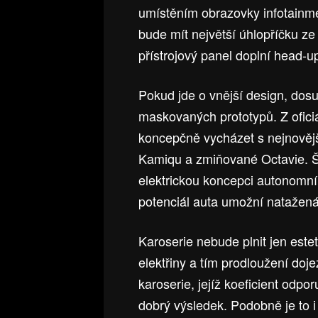
umístěním obrazovky infotainm
bude mít největší úhlopříčku ze
přístrojový panel doplní head-up
Pokud jde o vnější design, dosu
maskovaných prototypů. Z oficiá
koncepčně vycházet s nejnovějš
Kamiqu a zmiňované Octavie. Š
elektrickou koncepci autonomn
potenciál auta umožní natažená 
Karoserie nebude plnit jen estet
elektřiny a tím prodloužení do
karoserie, jejíž koeficient odp
dobrý výsledek. Podobně je to i s