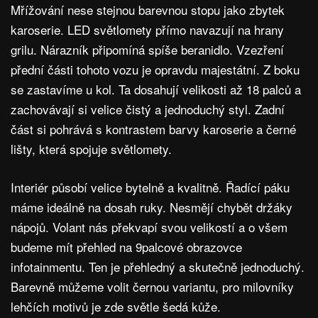
Mřížování nese stejnou barevnou stopu jako zbytek
karoserie. LED světlomety přímo navazují na hrany
grilu. Nárazník připomíná spíše beranidlo. Vzezření
přední části tohoto vozu je opravdu majestátní. Z boku
se zastavíme u kol. Ta dosahují velikosti až 18 palců a
zachovávají si velice čistý a jednoduchý styl. Zadní
část si pohrává s kontrastem barvy karoserie a černé
lišty, která spojuje světlomety.
Interiér působí velice bytelně a kvalitně. Řadící páku
máme ideálně na dosah ruky. Nesmějí chybět držáky
nápojů. Volant nás překvapí svou velikostí a o všem
budeme mít přehled na 9palcové obrazovce
infotainmentu. Ten je přehledný a skutečně jednoduchý.
Barevně můžeme volit černou variantu, pro milovníky
lehčích motivů je zde světle šedá kůže.