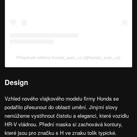
Příspěvek sdílený honda_auto_cz (@honda_auto_cz)
Design
Vzhled nového vlajkového modelu firmy Honda se
podařilo přesunout do oblasti umění. Jinými slovy
nemůžeme vystihnout čistotu a eleganci, které vozidlu
HR-V vládnou. Přední maska si zachovává kontury,
které jsou pro značku s H ve znaku tolik typické.