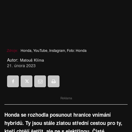
Zdroje:
Honda, YouTube, Instagram, Foto: Honda
Autor:
Matouš Klíma
21. února 2023
Reklama
Honda se rozhodla posunout hranice vnímání
hybridů. Ty jsou stále zlatou střední cestou pro ty,
kteří chtějí šetřit, ale ne s elektřinou. Čisté