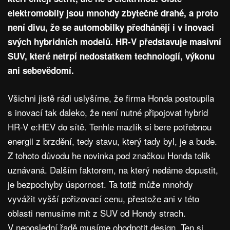
elektromobily jsou mnohdy zbytečně drahé, a proto
není divu, že se automobilky předhánějí i v inovaci
svých hybridních modelů. HR-V představuje masivní
SUV, které netrpí nedostatkem technologií, výkonu
ani sebevědomí.
Všichni jistě rádi uslyšíme, že firma Honda postoupila
s inovací tak daleko, že není nutné připojovat hybrid
HR-V e:HEV do sítě. Tenhle mazlík si bere potřebnou
energii z brzdění, tedy stavu, který tady byl, je a bude.
Z tohoto důvodu he novinka pod značkou Honda tolik
uznávaná. Dalším faktorem, na který nedáme dopustit,
je bezpochyby úspornost. Ta totiž může mnohdy
vyvážit vyšší pořizovací cenu, přestože ani v této
oblasti nemusíme mít z SUV od Hondy strach.
V neposlední řadě musíme ohodnotit design. Ten si