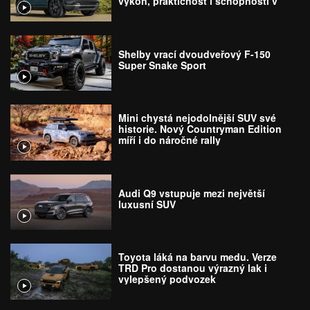
výkon, praktičnost i schopnosti v
terénu
Shelby vrací dvoudveřový F-150
Super Snake Sport
Mini chystá nejodolnější SUV své
historie. Nový Countryman Edition
míří i do náročné rally
Audi Q9 vstupuje mezi největší
luxusní SUV
Toyota láká na barvu medu. Verze
TRD Pro dostanou výrazný lak i
vylepšený podvozek