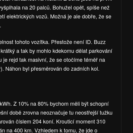
vyšplhala na 20 palců. Bohužel opět, spíše než
jetí elektrických vozů. Možná je ale dobře, že se
.
elnost tohoto vozítka. Přestože není ID. Buzz
a krátký a tak by mohlo kdekomu dělat parkování
 je rejd tak masivní, že se otočíme téměř na
y). Náhon byl přesměrován do zadních kol.
77 kWh. Z 10% na 80% bychom měli být schopní
ešní době zrovna neoznačuje tu neostřejší tužku
arován číslem 204 koní. Krouticí moment 310
án na 400 km. Vzhledem k tomu, že jde o