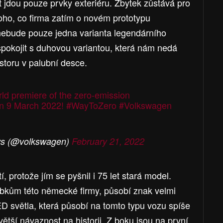
 jdou pouze prvky exteriéru. Zbytek zůstává pro
toho, co firma zatím o novém prototypu
nebude pouze jedna varianta legendárního
pokojit s duhovou variantou, která nám nedá
storu v palubní desce.
ld premiere of the zero-emission
on 9 March 2022!
#WayToZero
#Volkswagen
s (@volkswagen)
February 21, 2022
 protože jím se pyšnil i 75 let stará model.
obkům této německé firmy, působí znak velmi
D světla, která působí na tomto typu vozu spíše
ětší návaznost na historii. Z boku jsou na první