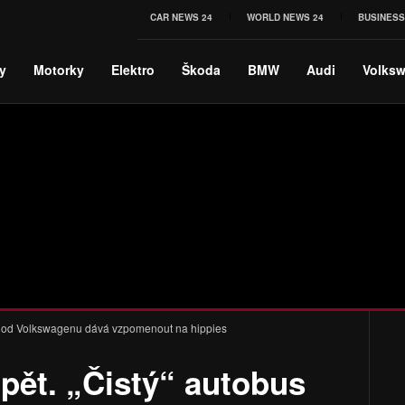
CAR NEWS 24
WORLD NEWS 24
BUSINESS
y
Motorky
Elektro
Škoda
BMW
Audi
Volks
us od Volkswagenu dává vzpomenout na hippies
pět. „Čistý“ autobus