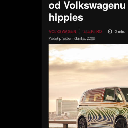
od Volkswagenu
hippies
2
min.
VOLKSWAGEN
ELEKTRO
Počet přečtení článku:
2208