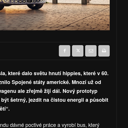
la, které dalo světu hnutí hippies, které v 60.
znilo Spojené státy americké. Mnozí už od
wagenu ale zřejmě žijí dál. Nový prototyp
ýt šetrný, jezdit na čistou energii a působit
tí“.
endu dávné poctivé práce a vyrobí bus, který