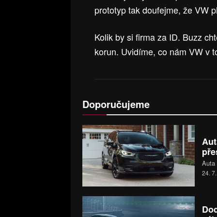
prototyp tak doufejme, že VW pl
Kolik by si firma za ID. Buzz c
korun. Uvidíme, co nám VW v to
Doporučujeme
Aut
pře
Auta 
24. 7
Dod