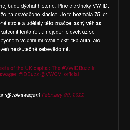
něj bude dýchat historie. Plně elektrický VW ID.
akže na osvědčené klasice. Je to bezmála 75 let,
é stroje a udělaly této značce jasný věhlas.
utečnit tento rok a nejeden člověk už se
ychom všichni milovali elektrická auta, ale
ároveň neskutečně sebevědomé.
reets of the UK capital: The
#VWIDBuzz
in
kswagen
#IDBuzz
@VWCV_official
s (@volkswagen)
February 22, 2022