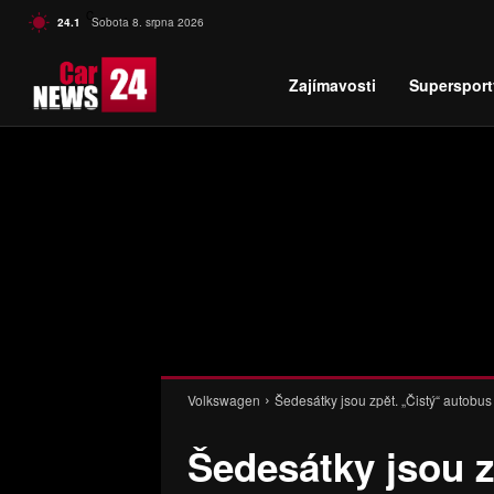
C
24.1
Sobota 8. srpna 2026
Czech
Zajímavosti
Supersport
Volkswagen
Šedesátky jsou zpět. „Čistý“ autob
Šedesátky jsou z