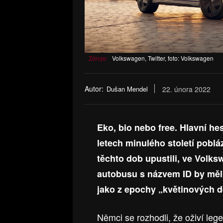
Zdroje:
Volkswagen, Twitter, foto: Volkswagen
Autor:
Dušan Mendel
22. února 2022
Eko, bio nebo free. Hlavní hes
letech minulého století poblá
těchto dob upustili, ve Volks
autobusu s názvem ID by měl b
jako z epochy „květinových dě
Němci se rozhodli, že oživí leg