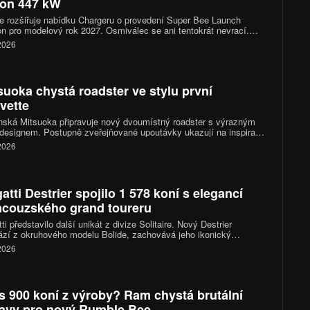
on 447 kW
 rozšiřuje nabídku Chargeru o provedení Super Bee Launch
on pro modelový rok 2027. Osmiválec se ani tentokrát nevrací.
ka využívá třílitrový řadový šestiválec se dvěma turbodmychadly,
 2026
 po úpravách dosahuje výkonu přibližně 447 kW a točivého
ntu 720 Nm. Dodge zároveň výrazně přepracoval podvozek,
 a chlazení.
suoka chystá roadster ve stylu první
vette
ská Mitsuoka připravuje nový dvoumístný roadster s výrazným
 designem. Postupně zveřejňované upoutávky ukazují na inspiraci
 generací Chevroletu Corvette, konkrétně jejím provedením po
 2026
nizaci z roku 1958. Novinka má mít technický základ v Mazdě
a kompletně se představí letos v listopadu.
atti Destrier spojilo 1 578 koní s elegancí
ncouzského grand toureru
ti představilo další unikát z divize Solitaire. Nový Destrier
zí z okruhového modelu Bolide, zachovává jeho ikonický
áctiválec o výkonu 1 578 koní, ale místo čistě závodního
 2026
kteru sází na vytříbený design, luxusní interiér a exkluzivitu
ého vyrobeného kusu.
s 900 koní z výroby? Ram chystá brutální
avy pro nový Rumble Bee