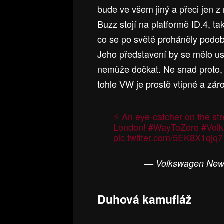
bude ve všem jiný a přeci jen z 
Buzz stojí na platformě ID.4, t
co se po světě proháněly podobn
Jeho představení by se mělo usk
nemůže dočkat. Ne snad proto, b
tohle VW je prostě vtipné a z
⚡️ An eye-catcher on the st
London!
#WayToZero
#Vol
pic.twitter.com/5EK8X1qjq7
— Volkswagen New
Duhová kamufláž