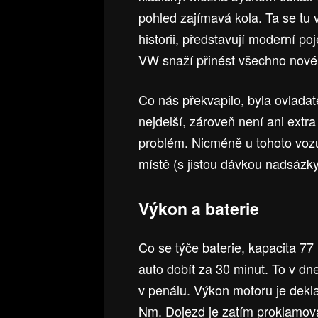
pohled zajímavá kola. Ta se tu 
historii, představují moderní po
VW snaží přinést všechno nové
Co nás překvapilo, byla ovladat
nejdelší, zároveň není ani extr
problém. Nicméně u tohoto vozu
místě (s jistou dávkou nadsázk
Výkon a baterie
Co se týče baterie, kapacita 
auto dobít za 30 minut. To v dn
v penálu. Výkon motoru je dekl
Nm. Dojezd je zatím proklamov