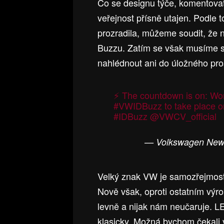
Co se designu týče, komentovat
veřejnost přísně utajen. Podle 
prozradila, můžeme soudit, že 
Buzzu. Zatím se však musíme s
nahlédnout ani do úložného pro
⚡️ The countdown is on: Wor
#VWIDBuzz
to take place 
#IDBuzz
@VWCV_official
— Volkswagen New
Velký znak VW je samozřejmostí,
Nově však, oproti ostatním výr
levně a nijak nám neučaruje. LE
klasicky. Možná bychom čekali v