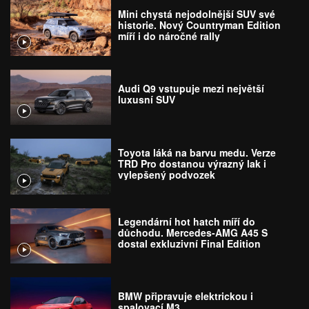
Mini chystá nejodolnější SUV své
historie. Nový Countryman Edition
míří i do náročné rally
Audi Q9 vstupuje mezi největší
luxusní SUV
Toyota láká na barvu medu. Verze
TRD Pro dostanou výrazný lak i
vylepšený podvozek
Legendární hot hatch míří do
důchodu. Mercedes-AMG A45 S
dostal exkluzivní Final Edition
BMW připravuje elektrickou i
spalovací M3