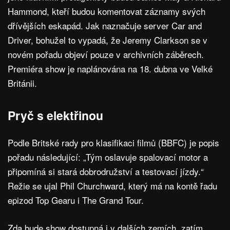
Hammond, kteří budou komentovat záznamy svých
dřívějších eskapád. Jak naznačuje server Car and
Driver, bohužel to vypadá, že Jeremy Clarkson se v
novém pořadu objeví pouze v archivních záběrech.
Premiéra show je naplánována na 18. dubna ve Velké
Británii.
Pryč s elektřinou
Podle Britské rady pro klasifikaci filmů (BBFC) je popis
pořadu následující: „Tým oslavuje spalovací motor a
připomíná si stará dobrodružství a testovací jízdy.“
Režie se ujal Phil Churchward, který má na kontě řadu
epizod Top Gearu i The Grand Tour.
Zda bude show dostupná i v dalších zemích, zatím