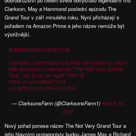
dobrodružství po celém světě odvysílalo legendární trio
Clarkson, May a Hammond poslední epizodu The
Grand Tour v září minulého roku. Nyní přicházejí s
pořadem na Amazon Prime a jeho název nemůže být
výstižnější.
🚨BREAKING NEWS!!!🚨
Clarkson, Hammond and May rumoured to return
with Amazon’s new series 'The Not Very Grand
Tour', set to air on April 18th! 🤩
https://t.co/or49uk7YH3
pic.twitter.com/vY4vCIDzNu
— ClarksonsFarm (@ClarksonsFarm1)
March 16,
2025
Nový pořad ponese název The Not Very Grand Tour a
jeho hlavními protagonisty budou James May a Richard