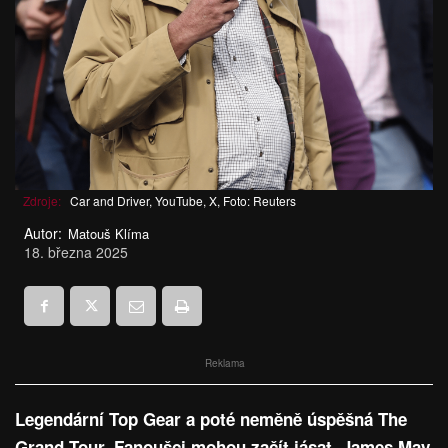
Zdroje:
Car and Driver, YouTube, X, Foto: Reuters
Autor:
Matouš Klíma
18. března 2025
Reklama
Legendární Top Gear a poté neměně úspěšná The
Grand Tour. Fanoušci mohou začít jásat. James May