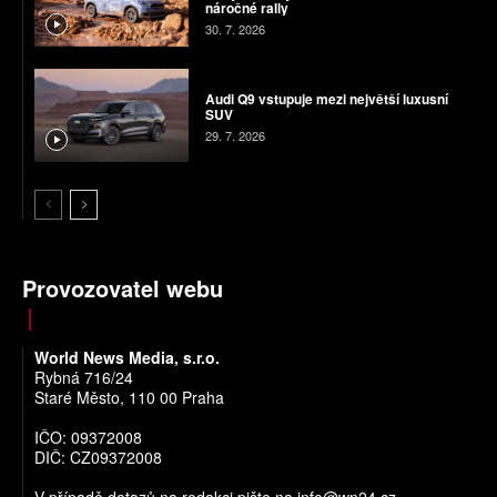
náročné rally
30. 7. 2026
Audi Q9 vstupuje mezi největší luxusní
SUV
29. 7. 2026
Provozovatel webu
World News Media, s.r.o.
Rybná 716/24
Staré Město, 110 00 Praha
IČO: 09372008
DIČ: CZ09372008
V případě dotazů na redakci pište na
info@wn24.cz