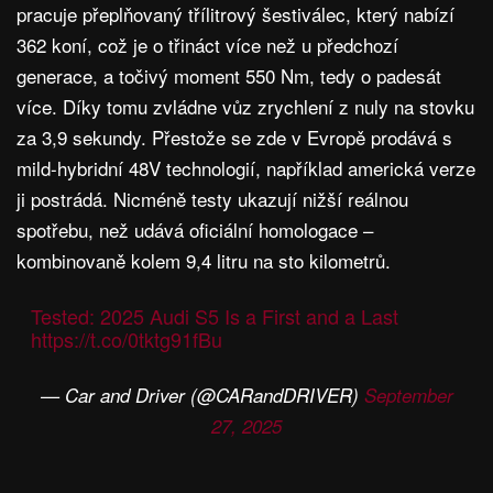
pracuje přeplňovaný třílitrový šestiválec, který nabízí
362 koní, což je o třináct více než u předchozí
generace, a točivý moment 550 Nm, tedy o padesát
více. Díky tomu zvládne vůz zrychlení z nuly na stovku
za 3,9 sekundy. Přestože se zde v Evropě prodává s
mild-hybridní 48V technologií, například americká verze
ji postrádá. Nicméně testy ukazují nižší reálnou
spotřebu, než udává oficiální homologace –
kombinovaně kolem 9,4 litru na sto kilometrů.
Tested: 2025 Audi S5 Is a First and a Last
https://t.co/0tktg91fBu
— Car and Driver (@CARandDRIVER)
September
27, 2025