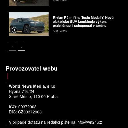
Rivian R2 míří na Teslu Model Y. Nové
elektrické SUV kombinuje výkon,
praktičnost i schopnosti v terénu
5. 8. 2026
Provozovatel webu
World News Media, s.r.o.
Rybná 716/24
Staré Město, 110 00 Praha
IČO: 09372008
DIČ: CZ09372008
V případě dotazů na redakci pište na
info@wn24.cz