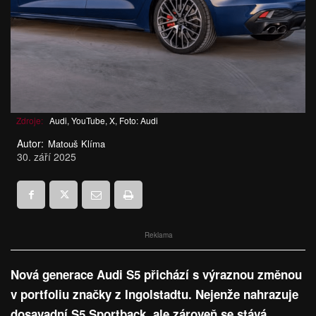
Zdroje:
Audi, YouTube, X, Foto: Audi
Autor:
Matouš Klíma
30. září 2025
Reklama
Nová generace Audi S5 přichází s výraznou změnou
v portfoliu značky z Ingolstadtu. Nejenže nahrazuje
dosavadní S5 Sportback, ale zároveň se stává