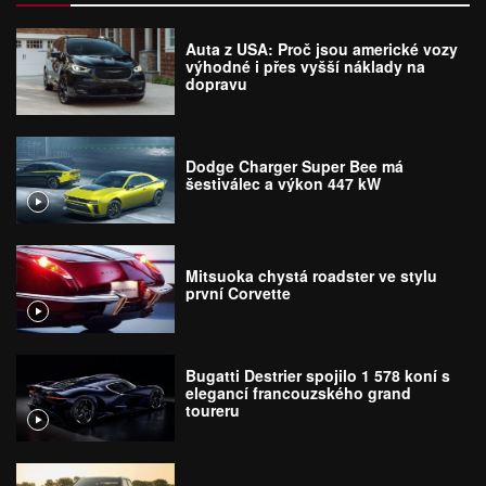
Auta z USA: Proč jsou americké vozy
výhodné i přes vyšší náklady na
dopravu
Dodge Charger Super Bee má
šestiválec a výkon 447 kW
Mitsuoka chystá roadster ve stylu
první Corvette
Bugatti Destrier spojilo 1 578 koní s
elegancí francouzského grand
toureru