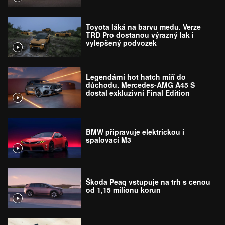
Toyota láká na barvu medu. Verze
TRD Pro dostanou výrazný lak i
vylepšený podvozek
Legendární hot hatch míří do
důchodu. Mercedes-AMG A45 S
dostal exkluzivní Final Edition
BMW připravuje elektrickou i
spalovací M3
Škoda Peaq vstupuje na trh s cenou
od 1,15 milionu korun