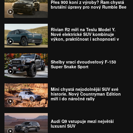
Přes 900 koní z výroby? Ram chystá
brutální úpravy pro nový Rumble Bee
Rivian R2 míří na Teslu Model Y.
Nové elektrické SUV kombinuje
výkon, praktičnost i schopnosti v
terénu
Shelby vrací dvoudveřový F-150
Super Snake Sport
Mini chystá nejodolnější SUV své
historie. Nový Countryman Edition
míří i do náročné rally
Audi Q9 vstupuje mezi největší
luxusní SUV