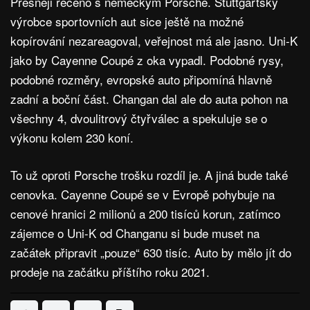
Přesněji řečeno s německým Porsche. Stuttgartský
výrobce sportovních aut sice ještě na možné
kopírování nezareagoval, veřejnost má ale jasno. Uni-K
jako by Cayenne Coupé z oka vypadl. Podobné rysy,
podobné rozměry, evropské auto připomíná hlavně
zadní a boční část. Changan dal ale do auta pohon na
všechny 4, dvoulitrový čtyřválec a spekuluje se o
výkonu kolem 230 koní.
To už oproti Porsche trošku rozdíl je. A jiná bude také
cenovka. Cayenne Coupé se v Evropě pohybuje na
cenové hranici 2 milionů a 200 tisíců korun, zatímco
zájemce o Uni-K od Changanu si bude muset na
začátek připravit „pouze“ 630 tisíc. Auto by mělo jít do
prodeje na začátku příštího roku 2021.