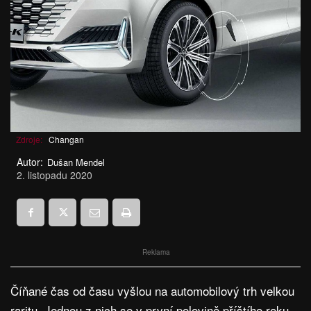
Zdroje:
Changan
Autor:
Dušan Mendel
2. listopadu 2020
Reklama
Číňané čas od času vyšlou na automobilový trh velkou
raritu. Jednou z nich se v první polovině příštího roku