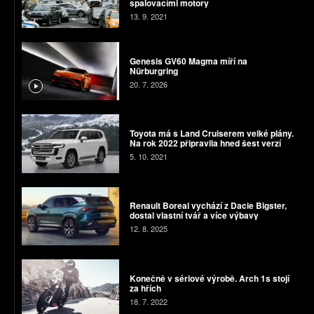
spalovacími motory
13. 9. 2021
Genesis GV60 Magma míří na
Nürburgring
20. 7. 2026
Toyota má s Land Cruiserem velké plány.
Na rok 2022 připravila hned šest verzí
5. 10. 2021
Renault Boreal vychází z Dacie Bigster,
dostal vlastní tvář a více výbavy
12. 8. 2025
Konečně v sériové výrobě. Arch 1s stojí
za hřích
18. 7. 2022