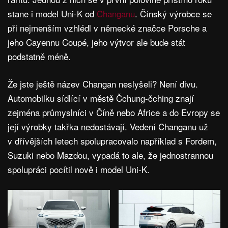
stane i model Uni-K od
Changanu
. Čínský výrobce se
při nejmenším vzhlédl v německé značce Porsche a
jeho Cayennu Coupé, jeho výtvor ale bude stát
podstatně méně.
Že jste ještě název Changan neslyšeli? Není divu.
Automobilku sídlící v městě Čchung-čching znají
zejména průmyslníci v Číně nebo Africe a do Evropy se
její výrobky takřka nedostávají. Vedení Changanu už
v dřívějších letech spolupracovalo například s Fordem,
Suzuki nebo Mazdou, vypadá to ale, že jednostrannou
spolupráci pocítil nově i model Uni-K.