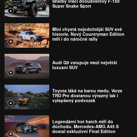
Shelby vrací dvoudveřový F-150
Super Snake Sport
Mini chystá nejodolnější SUV své
historie. Nový Countryman Edition
míří i do náročné rally
Audi Q9 vstupuje mezi největší
luxusní SUV
Toyota láká na barvu medu. Verze
TRD Pro dostanou výrazný lak i
vylepšený podvozek
Legendární hot hatch míří do
důchodu. Mercedes-AMG A45 S
dostal exkluzivní Final Edition