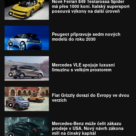
Nové Ferrari 849 Testarossa Spider
má přes 1000 koní. Italský supersport
posouvá výkony na další úroveň
Peugeot připravuje sedm nových
modelů do roku 2030
Mercedes VLE spojuje luxusní
limuzínu s velkým prostorem
Fiat Grizzly dorazí do Evropy ve dvou
verzích
Mercedes-Benz může čelit zákazu
prodeje v USA. Nový návrh zákona
míří na čínský kapitál