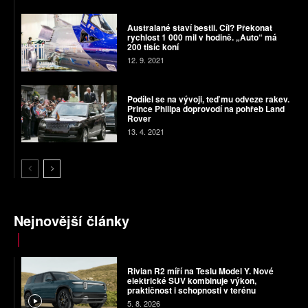
Australané staví bestii. Cíl? Překonat
rychlost 1 000 mil v hodině. „Auto“ má
200 tisíc koní
12. 9. 2021
Podílel se na vývoji, teď mu odveze rakev.
Prince Philipa doprovodí na pohřeb Land
Rover
13. 4. 2021
Nejnovější články
Rivian R2 míří na Teslu Model Y. Nové
elektrické SUV kombinuje výkon,
praktičnost i schopnosti v terénu
5. 8. 2026