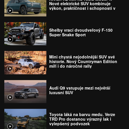
Nové elektrické SUV kombinuje
výkon, praktičnost i schopnosti v
terénu
Shelby vrací dvoudveřový F-150
Super Snake Sport
Mini chystá nejodolnější SUV své
historie. Nový Countryman Edition
míří i do náročné rally
Audi Q9 vstupuje mezi největší
luxusní SUV
Toyota láká na barvu medu. Verze
TRD Pro dostanou výrazný lak i
vylepšený podvozek