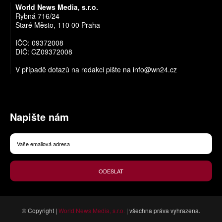
World News Media, s.r.o.
Rybná 716/24
Staré Město, 110 00 Praha
IČO: 09372008
DIČ: CZ09372008
V případě dotazů na redakci pište na
info@wn24.cz
Napište nám
ODESLAT
© Copyright |
World News Media, s.r.o.
| všechna práva vyhrazena.