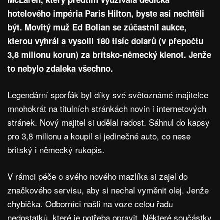
hotelového impéria Paris Hilton, byste asi nechtěli
být. Movitý muž Ed Bolian se zúčastnil aukce,
kterou vyhrál a vysolil 180 tisíc dolarů (v přepočtu
3,8 milionu korun) za britsko-německý klenot. Jenže
to nebylo zdaleka všechno.
Legendární sporťák byl díky své světoznámé majitelce
mnohokrát na titulních stránkách novin i internetových
stránek. Nový majitel si udělal radost. Sáhnul do kapsy
pro 3,8 milionu a koupil si jedinečné auto, co nese
britský i německý rukopis.
V rámci péče o svého nového mazlíka si zajel do
značkového servisu, aby si nechal vyměnit olej. Jenže
chybička. Odborníci našli na voze celou řadu
nedostatků, které je potřeba opravit. Některé součástky