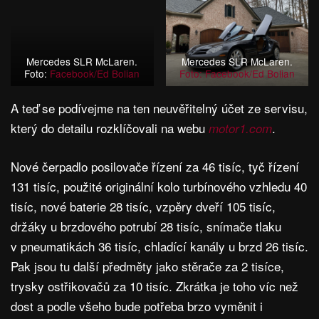
Mercedes SLR McLaren.
Mercedes SLR McLaren.
Foto:
Facebook/Ed Bolian
Foto: Facebook/Ed Bolian
A teď se podívejme na ten neuvěřitelný účet ze servisu,
který do detailu rozklíčovali na webu
.
motor1.com
Nové čerpadlo posilovače řízení za 46 tisíc, tyč řízení
131 tisíc, použité originální kolo turbínového vzhledu 40
tisíc, nové baterie 28 tisíc, vzpěry dveří 105 tisíc,
držáky u brzdového potrubí 28 tisíc, snímače tlaku
v pneumatikách 36 tisíc, chladící kanály u brzd 26 tisíc.
Pak jsou tu další předměty jako stěrače za 2 tisíce,
trysky ostřikovačů za 10 tisíc. Zkrátka je toho víc než
dost a podle všeho bude potřeba brzo vyměnit i