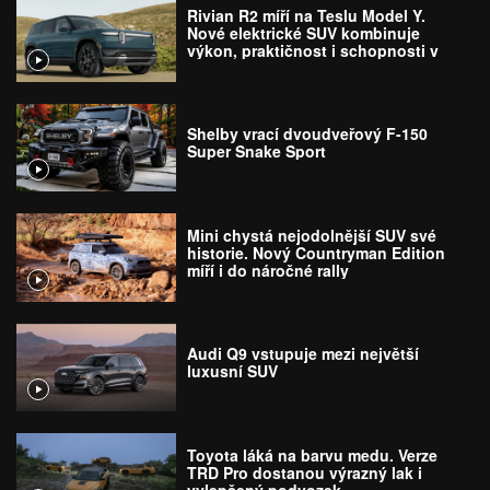
Rivian R2 míří na Teslu Model Y.
Nové elektrické SUV kombinuje
výkon, praktičnost i schopnosti v
terénu
Shelby vrací dvoudveřový F-150
Super Snake Sport
Mini chystá nejodolnější SUV své
historie. Nový Countryman Edition
míří i do náročné rally
Audi Q9 vstupuje mezi největší
luxusní SUV
Toyota láká na barvu medu. Verze
TRD Pro dostanou výrazný lak i
vylepšený podvozek