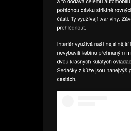
a to dodává celému automobilu 
pořádnou dávku striktně rovných
části. Ty využívají tvar vlny. 
přehlédnout.
Interiér využívá naší nejsilnějš
nevybavili kabinu přehnaným m
dvou krásných kulatých ovladač
Sedačky z kůže jsou nanejvýš po
cestách.