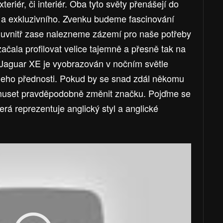
eriér, či interiér. Oba tyto světy přenášejí do
 a exkluzivního. Zvenku budeme fascinování
ie, uvnitř zase nalezneme zázemí pro naše potřeby
čala profilovat velice tajemně a přesně tak na
y. Jaguar XE je vyobrazován v nočním světle
 jeho přednosti. Pokud by se snad zdál někomu
e muset pravděpodobně změnit značku. Pojďme se
erá reprezentuje anglický styl a anglické