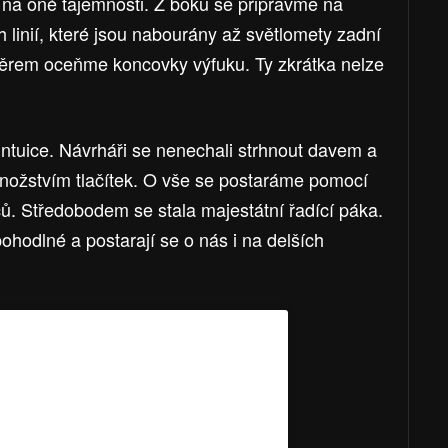
na oné tajemnosti. Z boku se připravme na
 linií, které jsou nabourány až světlomety zadní
Závěrem oceňme koncovky výfuku. Ty zkrátka nelze
í intuice. Návrháři se nenechali strhnout davem a
nožstvím tlačítek. O vše se postaráme pomocí
ů. Středobodem se stala majestátní řadící páka.
hodlné a postarají se o nás i na delších