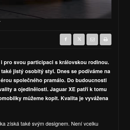
r
i pro svou participaci s královskou rodinou.
 také jistý osobitý styl. Dnes se podíváme na
u érou společného pramálo. Do budoucnosti
lity a ojedinělosti. Jaguar XE patří k tomu
tomobilky můžeme kopit. Kvalita je vyvážena
očka získá také svým designem. Není vcelku