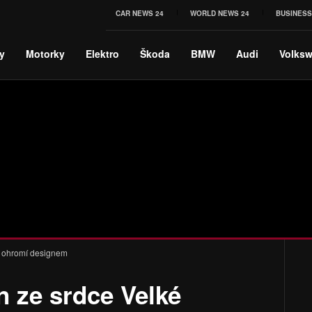
CAR NEWS 24
WORLD NEWS 24
BUSINESS
y
Motorky
Elektro
Škoda
BMW
Audi
Volks
e ohromí designem
 ze srdce Velké