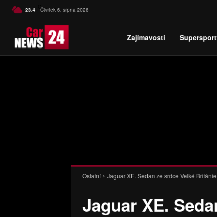
C
23.4
Čtvrtek 6. srpna 2026
Czech
Zajímavosti
Supersport
Ostatní
Jaguar XE. Sedan ze srdce Velké Británi
Jaguar XE. Sedan