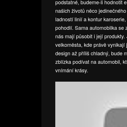
podstatné, budeme-li hodnotit ext
našich životů něco jedinečného
ladností linií a kontur karoser
pohodlí. Sama automobilka se za
nás mají působit i její produkt
velkoměsta, kde právě vynikají
design až příliš chladný, bud
zblízka podívat na automobil, kt
vnímání krásy.