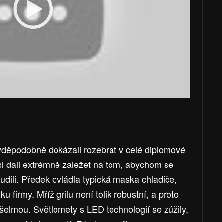
ěpodobně dokázali rozebrat v celé diplomové
i si dali extrémně zaležet na tom, abychom se
udili. Předek ovládla typická maska chladiče,
u firmy. Mříž grilu není tolik robustní, a proto
šelmou. Světlomety s LED technologií se zúžily,