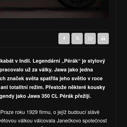
kabát v Indii. Legendární „Pérák“ je stylový
pracovalo už za války. Jawa jako jedna
h značek světa spatřila jeho světlo v roce
 ani totalitní režim. Přestože některé kousky
legendy jako Jawa 350 CL Pérák přežijí.
 Praze roku 1929 firmu, o jejíž budoucí slávě
větovou válkou válcovala Janečkovo společnost