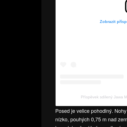
Zobrazit přís
Příspěvek sdílený Jawa 
Posed je velice pohodlný. Nohy 
nízko, pouhých 0,75 m nad zemí