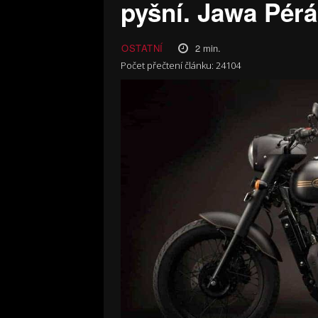
pyšní. Jawa Pérá
2
min.
OSTATNÍ
Počet přečtení článku:
24104