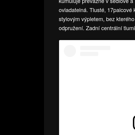
kumuluje převážně v sedlové a 
ovladatelná. Tlusté, 17palcové
stylovým výpletem, bez kterého 
odpružení. Zadní centrální tlum