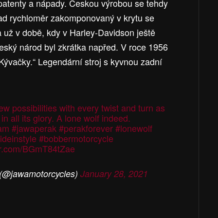
patenty a nápady. Českou výrobou se tehdy
klad rychloměr zakomponovaný v krytu se
 už v době, kdy v Harley-Davidson ještě
eský národ byl zkrátka napřed. V roce 1956
„Kývačky.“ Legendární stroj s kyvnou zadní
 possibilities with every twist and turn as
n all its glory. A lone wolf indeed.
ram
#jawaperak
#perakforever
#lonewolf
ideinstyle
#bobbermotorcycle
ter.com/BGmT84tZae
 (@jawamotorcycles)
January 28, 2021