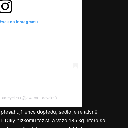
pěvek na Instagramu
Motorcycles (@jawamotorcycles)
přesahují lehce dopředu, sedlo je relativně
. Díky nízkému těžišti a váze 185 kg, které se