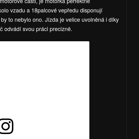
motorové části, je motorka perfektně
 kolo vzadu a 18palcové vepředu disponují
by to nebylo ono. Jízda je velice uvolněná i díky
ič odvádí svou práci precizně.