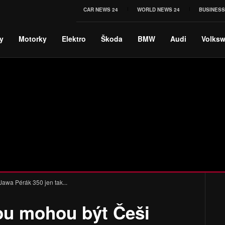
CAR NEWS 24
WORLD NEWS 24
BUSINESS
y
Motorky
Elektro
Škoda
BMW
Audi
Volks
Jawa Pérák 350 jen tak...
rou mohou být Češi