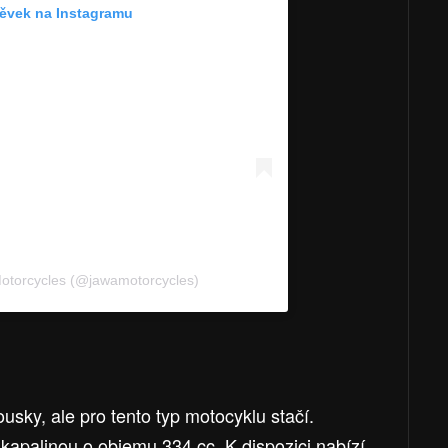
pěvek na Instagramu
Motorcycles (@jawamotorcycles)
ousky, ale pro tento typ motocyklu stačí.
kapalinou o objemu 334 cc. K dispozici nabízí