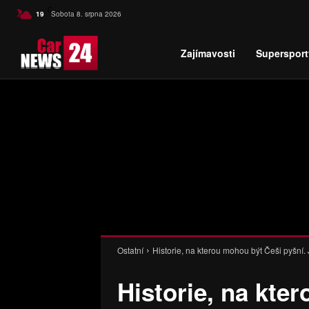
C
19
Sobota 8. srpna 2026
Czech
Zajímavosti
Supersport
Ostatní
Historie, na kterou mohou být Češi pyšní. 
Historie, na kte