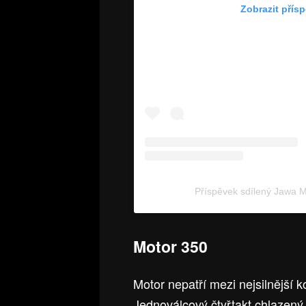
Zobrazit přís
Příspěvek sdílený Jawa 
Motor 350
Motor nepatří mezi nejsilnější k
Jednoválcový čtyřtakt chlazený 