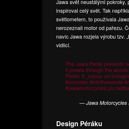
Jawa svět neustálými pokroky, 
inspiroval celý svět. Tak napří
světlometem, to používala Jawa
nerozeznali motor od pařezu. Č
navíc Jawa rozjela výrobu tzv. 
vidlicí.
The Jawa Perak presents new
it prowls through the woods i
Photo: ft_zahxxr on Instag
#solorider
#intothewoods
#r
#jawamotorcycles
pic.twit
— Jawa Motorcycles
Design Péráku