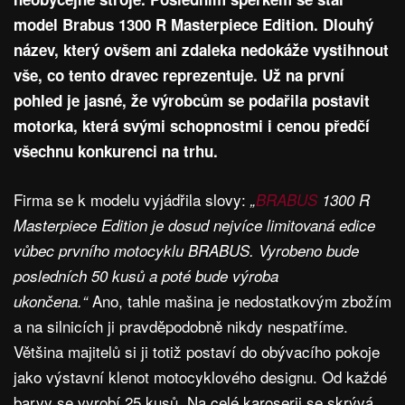
model Brabus 1300 R Masterpiece Edition. Dlouhý
název, který ovšem ani zdaleka nedokáže vystihnout
vše, co tento dravec reprezentuje. Už na první
pohled je jasné, že výrobcům se podařila postavit
motorka, která svými schopnostmi i cenou předčí
všechnu konkurenci na trhu.
Firma se k modelu vyjádřila slovy:
„
BRABUS
1300 R
Masterpiece Edition je dosud nejvíce limitovaná edice
vůbec prvního motocyklu BRABUS. Vyrobeno bude
posledních 50 kusů a poté bude výroba
Ano, tahle mašina je nedostatkovým zbožím
ukončena.“
a na silnicích ji pravděpodobně nikdy nespatříme.
Většina majitelů si ji totiž postaví do obývacího pokoje
jako výstavní klenot motocyklového designu. Od každé
barvy se vyrobí 25 kusů. Na celé karoserii se skrývá