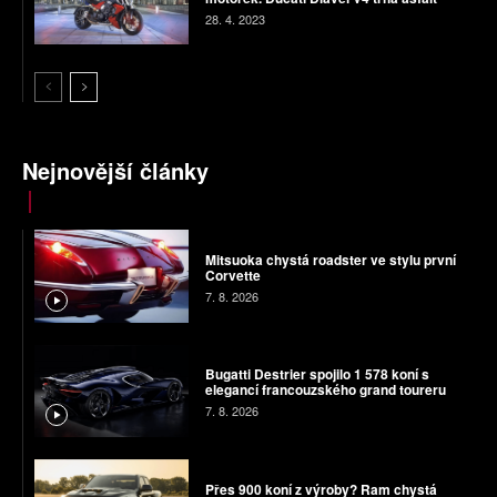
28. 4. 2023
Nejnovější články
Mitsuoka chystá roadster ve stylu první
Corvette
7. 8. 2026
Bugatti Destrier spojilo 1 578 koní s
elegancí francouzského grand toureru
7. 8. 2026
Přes 900 koní z výroby? Ram chystá