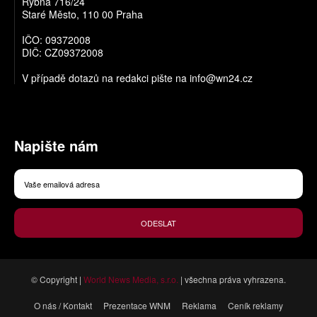
Rybná 716/24
Staré Město, 110 00 Praha
IČO: 09372008
DIČ: CZ09372008
V případě dotazů na redakci pište na
info@wn24.cz
Napište nám
ODESLAT
© Copyright |
World News Media, s.r.o.
| všechna práva vyhrazena.
O nás / Kontakt
Prezentace WNM
Reklama
Ceník reklamy