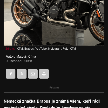
Zdroje:
KTM, Brabus, YouTube, Instagram, Foto: KTM
Autor:
Matouš Klíma
9. listopadu 2023
Reklama
Německá značka Brabus je známá všem, kteří rádi
neobyčejné stroje. Posledním šperkem se stal