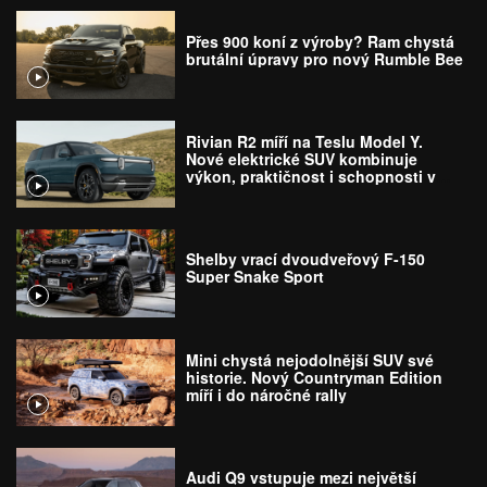
Přes 900 koní z výroby? Ram chystá
brutální úpravy pro nový Rumble Bee
Rivian R2 míří na Teslu Model Y.
Nové elektrické SUV kombinuje
výkon, praktičnost i schopnosti v
terénu
Shelby vrací dvoudveřový F-150
Super Snake Sport
Mini chystá nejodolnější SUV své
historie. Nový Countryman Edition
míří i do náročné rally
Audi Q9 vstupuje mezi největší