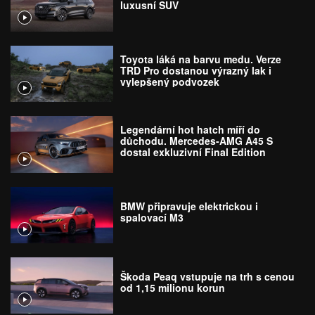
luxusní SUV
Toyota láká na barvu medu. Verze
TRD Pro dostanou výrazný lak i
vylepšený podvozek
Legendární hot hatch míří do
důchodu. Mercedes-AMG A45 S
dostal exkluzivní Final Edition
BMW připravuje elektrickou i
spalovací M3
Škoda Peaq vstupuje na trh s cenou
od 1,15 milionu korun