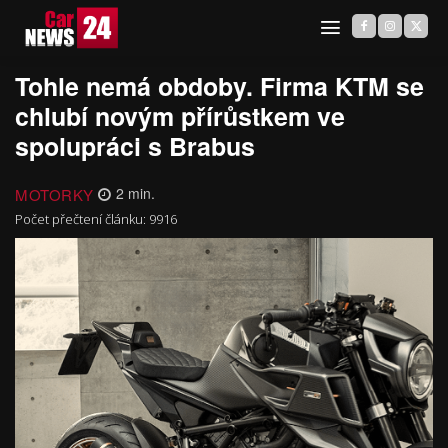
Tohle nemá obdoby. Firma KTM se
chlubí novým přírůstkem ve
spolupráci s Brabus
MOTORKY
2
min.
Počet přečtení článku:
9916