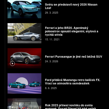
Světu se představil nový 2026 Nissan
Leaf
29. 3. 2025
Ferrari a jeho BR20. Apeninský
poloostrov opouští elegantní, stylová a
rychlá střela
15. 11. 2021
Ferrari Purosangue je jiné než běžná SUV
24. 3. 2026
Ford přidává Mustangu retro balíček FX.
Vrací se atmosféra osmdesátek
8. 6. 2025
Rok 2023 přinesl novinku do světa
motorek. Ducati Diavel V4 trhá asfalt