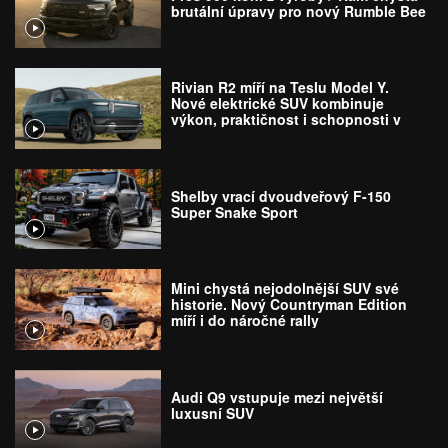
brutální úpravy pro nový Rumble Bee
Rivian R2 míří na Teslu Model Y.
Nové elektrické SUV kombinuje
výkon, praktičnost i schopnosti v
terénu
Shelby vrací dvoudveřový F-150
Super Snake Sport
Mini chystá nejodolnější SUV své
historie. Nový Countryman Edition
míří i do náročné rally
Audi Q9 vstupuje mezi největší
luxusní SUV