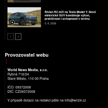
Rivian R2 míří na Teslu Model Y. Nové
elektrické SUV kombinuje výkon,
praktičnost i schopnosti v terénu
5. 8. 2026
Provozovatel webu
World News Media, s.r.o.
Rybná 716/24
Staré Město, 110 00 Praha
IČO: 09372008
DIČ: CZ09372008
V případě dotazů na redakci pište na
info@wn24.cz