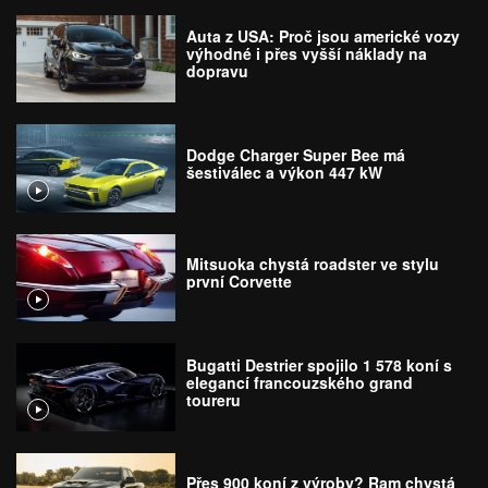
Auta z USA: Proč jsou americké vozy
výhodné i přes vyšší náklady na
dopravu
Dodge Charger Super Bee má
šestiválec a výkon 447 kW
Mitsuoka chystá roadster ve stylu
první Corvette
Bugatti Destrier spojilo 1 578 koní s
elegancí francouzského grand
toureru
Přes 900 koní z výroby? Ram chystá