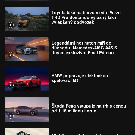
Toyota láká na barvu medu. Verze
TRD Pro dostanou výrazný lak i
vylepšený podvozek
Legendární hot hatch míří do
důchodu. Mercedes-AMG A45 S
dostal exkluzivní Final Edition
BMW připravuje elektrickou i
spalovací M3
Škoda Peaq vstupuje na trh s cenou
od 1,15 milionu korun