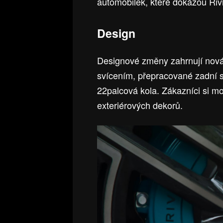
automobilek, které dokážou Ri
Design
Designové změny zahrnují nová
svícením, přepracované zadní s
22palcová kola. Zákazníci si m
exteriérových dekorů.