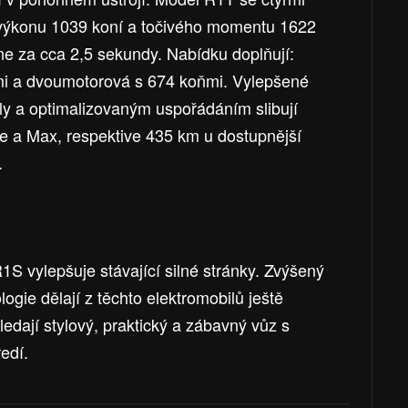
výkonu 1039 koní a točivého momentu 1622
ne za cca 2,5 sekundy. Nabídku doplňují:
ňmi a dvoumotorová s 674 koňmi. Vylepšené
y a optimalizovaným uspořádáním slibují
ge a Max, respektive 435 km u dostupnější
.
S vylepšuje stávající silné stránky. Zvýšený
ogie dělají z těchto elektromobilů ještě
 hledají stylový, praktický a zábavný vůz s
edí.