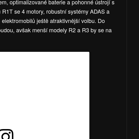
, optimalizované baterie a pohonné ústrojí s
 R1T se 4 motory, robustní systémy ADAS a
 elektromobilů ještě atraktivnější volbu. Do
ebudou, avšak menší modely R2 a R3 by se na