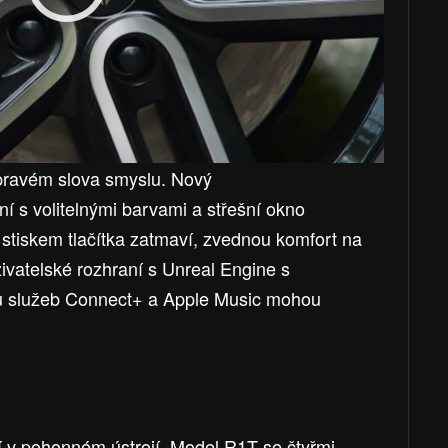
 pravém slova smyslu. Nový
í s volitelnými barvami a střešní okno
 stiskem tlačítka zatmaví, zvednou komfort na
živatelské rozhraní s Unreal Engine s
u služeb Connect+ a Apple Music mohou
 v pohonném ústrojí. Model R1T se čtyřmi