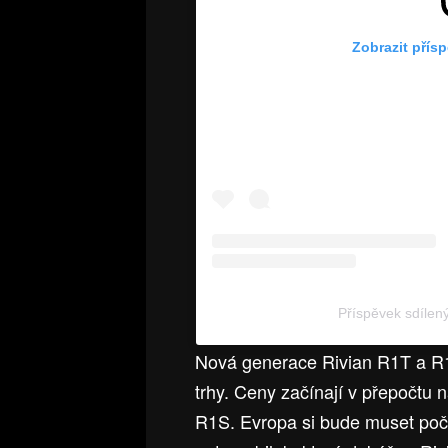
Zobrazit přís
Příspěvek sdílený 
Nová generace Rivian R1T a R1
trhy. Ceny začínají v přepočtu 
R1S. Evropa si bude muset poč