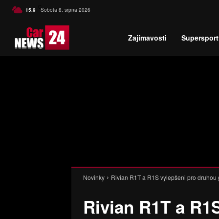
C
15.9
Sobota 8. srpna 2026
Czech
Zajímavosti
Supersport
Novinky
Rivian R1T a R1S vylepšeni pro druhou 
Rivian R1T a R1