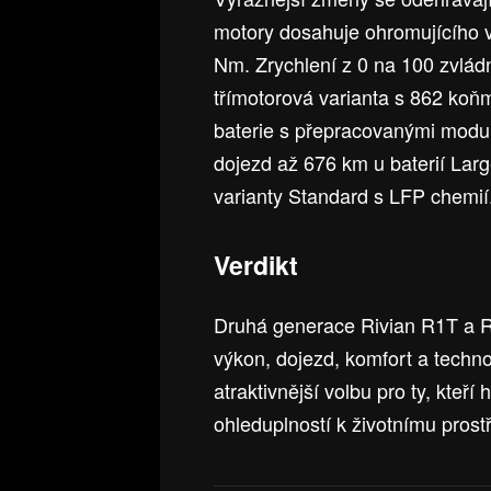
motory dosahuje ohromujícího 
Nm. Zrychlení z 0 na 100 zvlád
třímotorová varianta s 862 ko
baterie s přepracovanými modul
dojezd až 676 km u baterií Lar
varianty Standard s LFP chemií
Verdikt
Druhá generace Rivian R1T a R1
výkon, dojezd, komfort a technol
atraktivnější volbu pro ty, kteří
ohleduplností k životnímu prostř