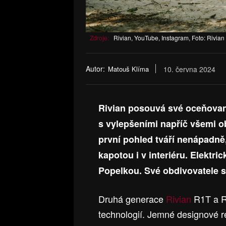
Zdroje:
Rivian, YouTube, Instagram, Foto: Rivian
Autor:
Matouš Klíma
10. června 2024
Rivian posouvá své oceňovan
s vylepšeními napříč všemi o
první pohled tváří nenápadně
kapotou i v interiéru. Elektr
Popelkou. Své obdivovatele 
Druhá generace
Rivian
R1T a R
technologií. Jemné designové r