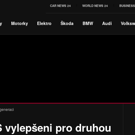
CAR NEWS 24
WORLD NEWS 24
BUSINESS
y
Motorky
Elektro
Škoda
BMW
Audi
Volks
generaci
S vylepšeni pro druhou