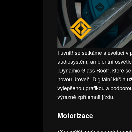
I uvnitř se setkáme s evolucí v
audiosystém, ambientní osvětlen
„Dynamic Glass Roof“, které se
novou úroveň. Digitální klíč a u
vylepšenou grafikou a podporo
výrazně zpříjemnit jízdu.
Motorizace
Výraznější změny se odehrávají