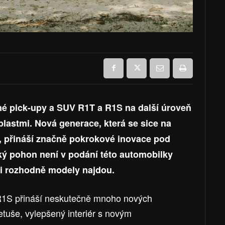
é pick-upy a SUV R1T a R1S na další úroveň
blastmi. Nová generace, která se sice na
, přináší značně pokrokové inovace pod
ický pohon není v podání této automobilky
si rozhodně modely najdou.
1S přináší neskutečně mnoho nových
etuše, vylepšený interiér s novým