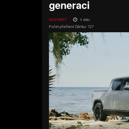
generaci
1
min.
NOVINKY
Počet přečtení článku:
727