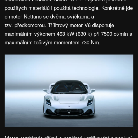
použitých materiálů i použitá technologie. Konkrétně jde
o motor Nettuno se dvěma svíčkama a
tzv. předkomorou. Třílitrový motor V6 disponuje
maximálním výkonem 463 kW (630 k) při 7500 ot/min a
maximálním točivým momentem 730 Nm.
Motor kombinuje přímé a nepřímé vstřikování s pasivní