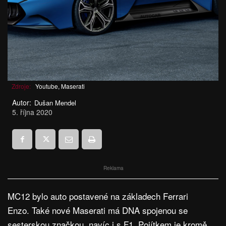
Zdroje:
Youtube, Maserati
Autor:
Dušan Mendel
5. října 2020
Reklama
MC12 bylo auto postavené na základech Ferrari
Enzo. Také nové Maserati má DNA spojenou se
sesterskou značkou, navíc i s F1. Pojítkem je kromě