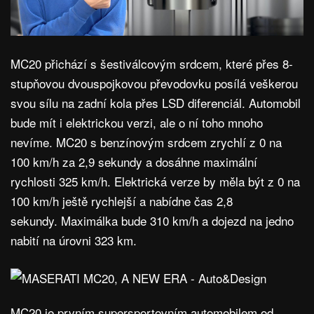
MC20 přichází s šestiválcovým srdcem, které přes 8-
stupňovou dvouspojkovou převodovku posílá veškerou
svou sílu na zadní kola přes LSD diferenciál. Automobil
bude mít i elektrickou verzi, ale o ní toho mnoho
nevíme. MC20 s benzínovým srdcem zrychlí z 0 na
100 km/h za 2,9 sekundy a dosáhne maximální
rychlosti 325 km/h. Elektrická verze by měla být z 0 na
100 km/h ještě rychlejší a nabídne čas 2,8
sekundy. Maximálka bude 310 km/h a dojezd na jedno
nabití na úrovni 323 km.
MC20 je prvním supersportovním automobilem od