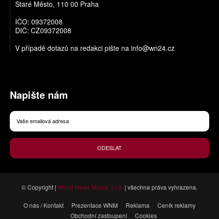
Staré Město, 110 00 Praha
IČO: 09372008
DIČ: CZ09372008
V případě dotazů na redakci pište na
info@wn24.cz
Napište nám
ODESLAT
© Copyright |
World News Media, s.r.o.
| všechna práva vyhrazena.
O nás / Kontakt
Prezentace WNM
Reklama
Ceník reklamy
Obchodní zastoupení
Cookies