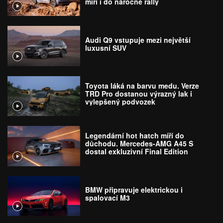
míří i do náročné rally
Audi Q9 vstupuje mezi největší
luxusní SUV
Toyota láká na barvu medu. Verze
TRD Pro dostanou výrazný lak i
vylepšený podvozek
Legendární hot hatch míří do
důchodu. Mercedes-AMG A45 S
dostal exkluzivní Final Edition
BMW připravuje elektrickou i
spalovací M3