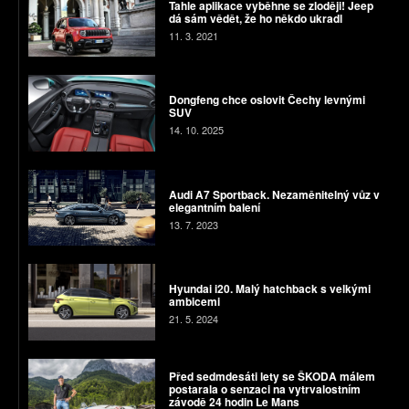
Tahle aplikace vyběhne se zloději! Jeep
dá sám vědět, že ho někdo ukradl
11. 3. 2021
Dongfeng chce oslovit Čechy levnými
SUV
14. 10. 2025
Audi A7 Sportback. Nezaměnitelný vůz v
elegantním balení
13. 7. 2023
Hyundai i20. Malý hatchback s velkými
ambicemi
21. 5. 2024
Před sedmdesáti lety se ŠKODA málem
postarala o senzaci na vytrvalostním
závodě 24 hodin Le Mans