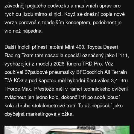
závodněji pojatého podvozku a masivních úprav pro
rychlou jízdu mimo silnici. Když se dnešní popis nové
verze porovná s tehdejším konceptem, podobnost je
víc než nápadná.
Další indicii přinesl letošní Mint 400. Toyota Desert
Racing Team tam nasadila speciál označený jako H111,
vycházející z modelu 2026 Tundra TRD Pro. Vůz
používal 37palcové pneumatiky BFGoodrich All Terrain
T/A KO3 a pod kapotou měl hybridní šestiválec 3,4 litru
i Force Max. Přestože měl v rámci technického cvičení
zvládnout jen jedno kolo, dokončil tři po sobě jdoucí
kola zhruba stokilometrové trati. To už nepůsobí jako
obyčejná marketingová vložka.