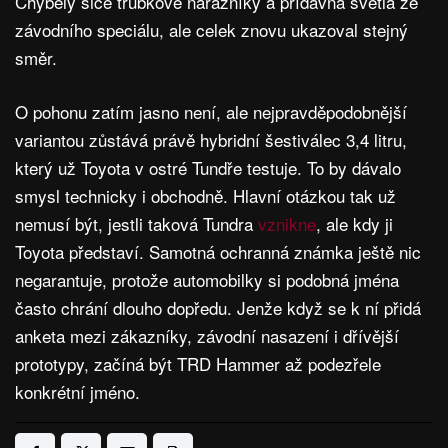
Chyběly sice trubkové nárazníky a přídavná světla ze
závodního speciálu, ale celek znovu ukazoval stejný
směr.
O pohonu zatím jasno není, ale nejpravděpodobnější
variantou zůstává právě hybridní šestiválec 3,4 litru,
který už Toyota v ostré Tundře testuje. To by dávalo
smysl technicky i obchodně. Hlavní otázkou tak už
nemusí být, jestli taková Tundra
vznikne
, ale kdy ji
Toyota představí. Samotná ochranná známka ještě nic
negarantuje, protože automobilky si podobná jména
často chrání dlouho dopředu. Jenže když se k ní přidá
anketa mezi zákazníky, závodní nasazení i dřívější
prototypy, začíná být TRD Hammer až podezřele
konkrétní jméno.