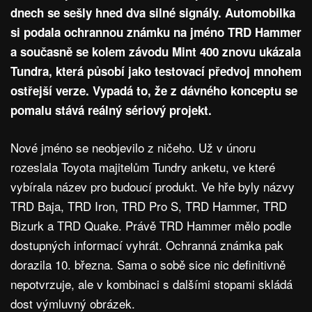
dnech se sešly hned dva silné signály. Automobilka
si podala ochrannou známku na jméno TRD Hammer
a současně se kolem závodu Mint 400 znovu ukázala
Tundra, která působí jako testovací předvoj mnohem
ostřejší verze. Vypadá to, že z dávného konceptu se
pomalu stává reálný sériový projekt.
Nové jméno se neobjevilo z ničeho. Už v únoru
rozeslala Toyota majitelům Tundry anketu, ve které
vybírala název pro budoucí produkt. Ve hře byly názvy
TRD Baja, TRD Iron, TRD Pro S, TRD Hammer, TRD
Bizurk a TRD Quake. Právě TRD Hammer mělo podle
dostupných informací vyhrát. Ochranná známka pak
dorazila 10. března. Sama o sobě sice nic definitivně
nepotvrzuje, ale v kombinaci s dalšími stopami skládá
dost výmluvný obrázek.