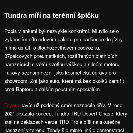
Tundra míří na terénní špičku
Popis v anketě byl nezvykle konkrétní. Mluvilo se o
výkonném offroadovém paketu pro nadšence do jízdy
mimo asfalt, o dlouhozdvihovém podvozku,
37palcových pneumatikách, rozšířených blatnících,
náraznících s větší světlou výškou a silném motoru.
Takový seznam nezní jako kosmetická úprava pro
showroom. Zní jako auto, které má bez okolků zamířit
proti Raptoru a dalším pouštním speciálům.
Toyota
navíc už podobný směr naznačila dřív. V roce
2021 ukázala koncept Tundra TRD Desert Chase, který
stál na základech verze TRD Pro a cílil na skutečné
nasazení v terénu. Tehdy šlo mimo jiné o demonstraci