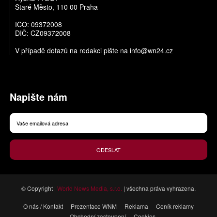
Staré Město, 110 00 Praha
IČO: 09372008
DIČ: CZ09372008
V případě dotazů na redakci pište na
info@wn24.cz
Napište nám
ODESLAT
© Copyright |
World News Media, s.r.o.
| všechna práva vyhrazena.
O nás / Kontakt
Prezentace WNM
Reklama
Ceník reklamy
Obchodní zastoupení
Cookies