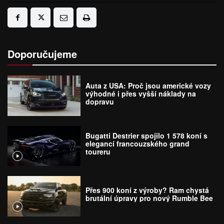
Doporučujeme
Auta z USA: Proč jsou americké vozy
výhodné i přes vyšší náklady na
dopravu
Bugatti Destrier spojilo 1 578 koní s
elegancí francouzského grand
toureru
Přes 900 koní z výroby? Ram chystá
brutální úpravy pro nový Rumble Bee