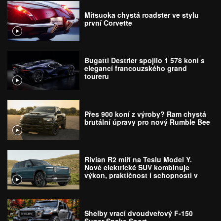
Mitsuoka chystá roadster ve stylu
první Corvette
Bugatti Destrier spojilo 1 578 koní s
elegancí francouzského grand
toureru
Přes 900 koní z výroby? Ram chystá
brutální úpravy pro nový Rumble Bee
Rivian R2 míří na Teslu Model Y.
Nové elektrické SUV kombinuje
výkon, praktičnost i schopnosti v
terénu
Shelby vrací dvoudveřový F-150
Super Snake Sport