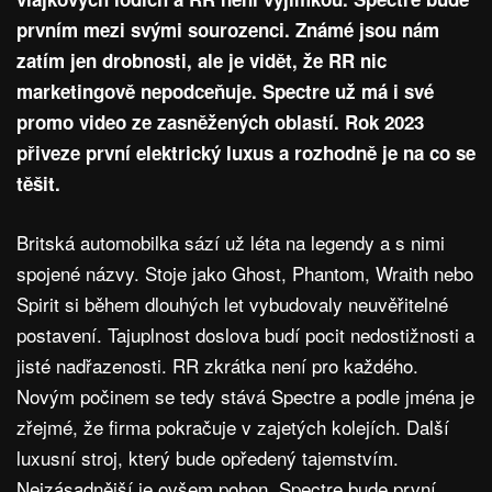
prvním mezi svými sourozenci. Známé jsou nám
zatím jen drobnosti, ale je vidět, že RR nic
marketingově nepodceňuje. Spectre už má i své
promo video ze zasněžených oblastí. Rok 2023
přiveze první elektrický luxus a rozhodně je na co se
těšit.
Britská automobilka sází už léta na legendy a s nimi
spojené názvy. Stoje jako Ghost, Phantom, Wraith nebo
Spirit si během dlouhých let vybudovaly neuvěřitelné
postavení. Tajuplnost doslova budí pocit nedostižnosti a
jisté nadřazenosti. RR zkrátka není pro každého.
Novým počinem se tedy stává Spectre a podle jména je
zřejmé, že firma pokračuje v zajetých kolejích. Další
luxusní stroj, který bude opředený tajemstvím.
Nejzásadnější je ovšem pohon. Spectre bude první