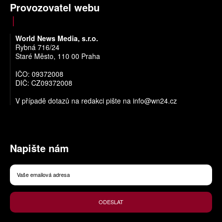
Provozovatel webu
World News Media, s.r.o.
Rybná 716/24
Staré Město, 110 00 Praha
IČO: 09372008
DIČ: CZ09372008
V případě dotazů na redakci pište na
info@wn24.cz
Napište nám
ODESLAT