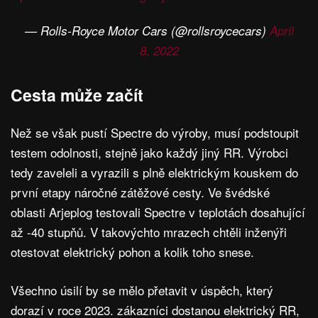
— Rolls-Royce Motor Cars (@rollsroycecars)
April
8, 2022
Cesta může začít
Než se však pustí Spectre do výroby, musí podstoupit
testem odolnosti, stejně jako každý jiný RR. Výrobci
tedy zaveleli a vyrazili s plně elektrickým kouskem do
první etapy náročné zátěžové cesty. Ve švédské
oblasti Arjeplog testovali Spectre v teplotách dosahující
až -40 stupňů. V takovýchto mrazech chtěli inženýři
otestovat elektrický pohon a kolik toho snese.
Všechno úsilí by se mělo přetavit v úspěch, který
dorazí v roce 2023. zákazníci dostanou elektrický RR,