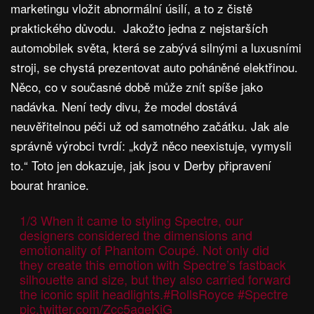
marketingu vložit abnormální úsilí, a to z čistě
praktického důvodu. Jakožto jedna z nejstarších
automobilek světa, která se zabývá silnými a luxusními
stroji, se chystá prezentovat auto poháněné elektřinou.
Něco, co v současné době může znít spíše jako
nadávka. Není tedy divu, že model dostává
neuvěřitelnou péči už od samotného začátku. Jak ale
správně výrobci tvrdí: „když něco neexistuje, vymysli
to.“ Toto jen dokazuje, jak jsou v Derby připravení
bourat hranice.
1/3 When it came to styling Spectre, our
designers considered the dimensions and
emotionality of Phantom Coupé. Not only did
they create this emotion with Spectre’s fastback
silhouette and size, but they also carried forward
the iconic split headlights.
#RollsRoyce
#Spectre
pic.twitter.com/Zcc5ageKjG