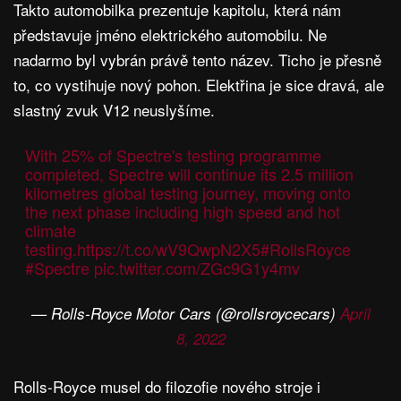
Takto automobilka prezentuje kapitolu, která nám
představuje jméno elektrického automobilu. Ne
nadarmo byl vybrán právě tento název. Ticho je přesně
to, co vystihuje nový pohon. Elektřina je sice dravá, ale
slastný zvuk V12 neuslyšíme.
With 25% of Spectre's testing programme
completed, Spectre will continue its 2.5 million
kilometres global testing journey, moving onto
the next phase including high speed and hot
climate
testing.
https://t.co/wV9QwpN2X5
#RollsRoyce
#Spectre
pic.twitter.com/ZGc9G1y4mv
— Rolls-Royce Motor Cars (@rollsroycecars)
April
8, 2022
Rolls-Royce musel do filozofie nového stroje i