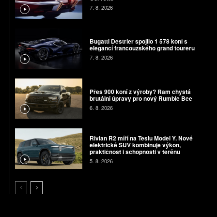
7. 8. 2026
Bugatti Destrier spojilo 1 578 koní s
elegancí francouzského grand toureru
7. 8. 2026
Přes 900 koní z výroby? Ram chystá
brutální úpravy pro nový Rumble Bee
6. 8. 2026
Rivian R2 míří na Teslu Model Y. Nové
elektrické SUV kombinuje výkon,
praktičnost i schopnosti v terénu
5. 8. 2026