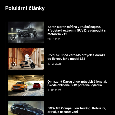
Polulární články
Aston Martin míří na virtuální bojiště.
Představil extrémní SUV Dreadnought s
motorem V12
20. 7. 2026
První skútr od Zero Motorcycles dorazil
do Evropy jako model LS1
17. 2. 2026
Omlazený Karoq chce způsobit šílenství.
Škoda oblíbené SUV pořádně vyladila
1. 12. 2021
BMW M3 Competition Touring. Robustní,
dravé, k nezastavení