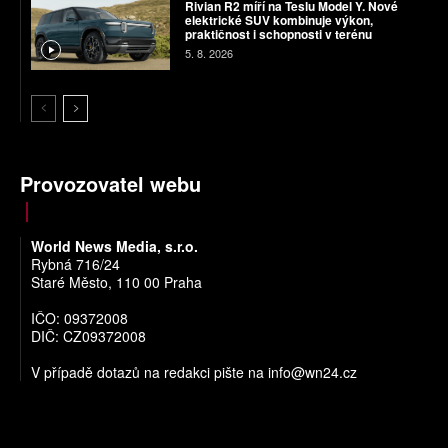
Rivian R2 míří na Teslu Model Y. Nové
elektrické SUV kombinuje výkon,
praktičnost i schopnosti v terénu
5. 8. 2026
Provozovatel webu
World News Media, s.r.o.
Rybná 716/24
Staré Město, 110 00 Praha
IČO: 09372008
DIČ: CZ09372008
V případě dotazů na redakci pište na
info@wn24.cz