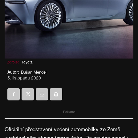
Zdroje:
Toyota
Autor:
Dušan Mendel
5. listopadu 2020
Reklama
Oficiální představení vedení automobilky ze Země
vycházejícího slunce teprve čeká. Do nového modelu