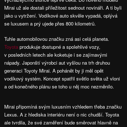
Mirai už ale dostali příležitost sednout novináři. A ti byli
jako u vytržení. Vodíkové auto skvěle vypadá, oplývá
se luxusem a prý ujede přes 800 kilometrů.
Tuhle automobilovou značku zná asi celá planeta.
Toyota
produkuje dostupné a spolehlivé vozy,
v posledních letech ale koketuje i se zajímavými
nápady. Japonští výrobci aut vyšlou na trh druhou
generaci Toyoty Mirai. A pohánět by ji měl opět
vodíkový systém. Koncept spatřil světlo světa už vloni
a od konečného plánu se toho u něj moc nezměnilo.
Mirai připomíná svým luxusním vzhledem třeba značku
Lexus. A z hlediska interiéru není o nic chudší. Toyota
ale tvrdila, že své zaměření bude směrovat hlavně na