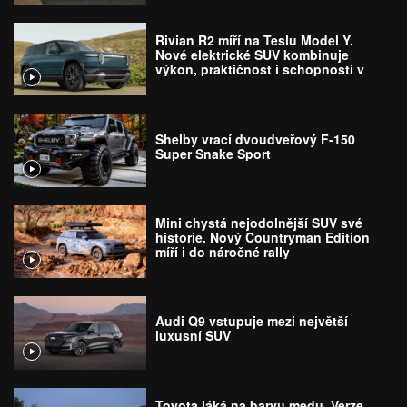
Rivian R2 míří na Teslu Model Y.
Nové elektrické SUV kombinuje
výkon, praktičnost i schopnosti v
terénu
Shelby vrací dvoudveřový F-150
Super Snake Sport
Mini chystá nejodolnější SUV své
historie. Nový Countryman Edition
míří i do náročné rally
Audi Q9 vstupuje mezi největší
luxusní SUV
Toyota láká na barvu medu. Verze