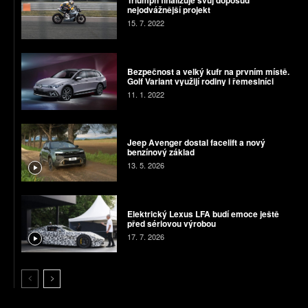
Triumph finalizuje svůj doposud
nejodvážnější projekt
15. 7. 2022
Bezpečnost a velký kufr na prvním místě.
Golf Variant využijí rodiny i řemeslníci
11. 1. 2022
Jeep Avenger dostal facelift a nový
benzínový základ
13. 5. 2026
Elektrický Lexus LFA budí emoce ještě
před sériovou výrobou
17. 7. 2026