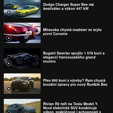
Dodge Charger Super Bee má
šestiválec a výkon 447 kW
Mitsuoka chystá roadster ve stylu
první Corvette
Bugatti Destrier spojilo 1 578 koní s
elegancí francouzského grand
toureru
Přes 900 koní z výroby? Ram chystá
brutální úpravy pro nový Rumble Bee
Rivian R2 míří na Teslu Model Y.
Nové elektrické SUV kombinuje
výkon, praktičnost i schopnosti v