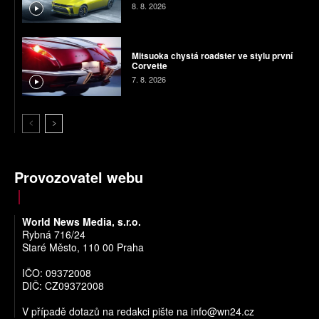
8. 8. 2026
Mitsuoka chystá roadster ve stylu první
Corvette
7. 8. 2026
Provozovatel webu
World News Media, s.r.o.
Rybná 716/24
Staré Město, 110 00 Praha
IČO: 09372008
DIČ: CZ09372008
V případě dotazů na redakci pište na
info@wn24.cz