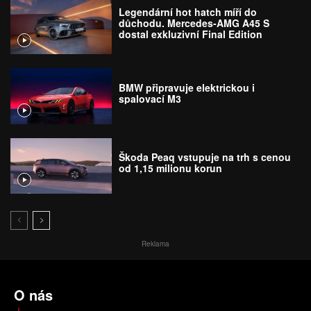
Legendární hot hatch míří do
důchodu. Mercedes-AMG A45 S
dostal exkluzivní Final Edition
BMW připravuje elektrickou i
spalovací M3
Škoda Peaq vstupuje na trh s cenou
od 1,15 milionu korun
Reklama
O nás