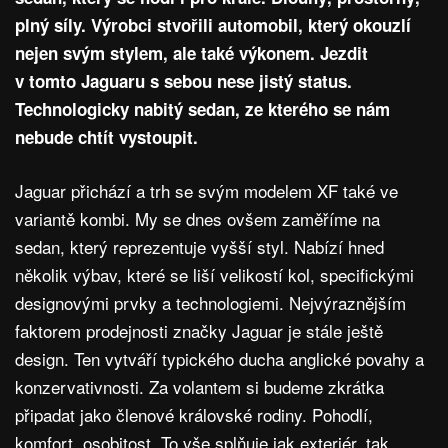
plný síly. Výrobci stvořili automobil, který okouzlí
nejen svým stylem, ale také výkonem. Jezdit
v tomto Jaguaru s sebou nese jistý status.
Technologicky nabitý sedan, ze kterého se nám
nebude chtít vystoupit.
Jaguar přichází a trh se svým modelem XF také ve
variantě kombi. My se dnes ovšem zaměříme na
sedan, který reprezentuje vyšší styl. Nabízí hned
několik výbav, které se liší velikostí kol, specifickými
designovými prvky a technologiemi. Nejvýraznějším
faktorem prodejnosti značky Jaguar je stále ještě
design. Ten vytváří typického ducha anglické povahy a
konzervativnosti. Za volantem si budeme zkrátka
připadat jako členové královské rodiny. Pohodlí,
komfort, osobitost. To vše splňuje jak exteriér, tak