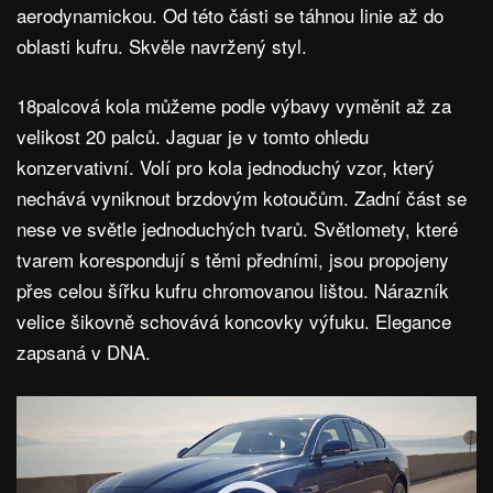
aerodynamickou. Od této části se táhnou linie až do
oblasti kufru. Skvěle navržený styl.
18palcová kola můžeme podle výbavy vyměnit až za
velikost 20 palců. Jaguar je v tomto ohledu
konzervativní. Volí pro kola jednoduchý vzor, který
nechává vyniknout brzdovým kotoučům. Zadní část se
nese ve světle jednoduchých tvarů. Světlomety, které
tvarem korespondují s těmi předními, jsou propojeny
přes celou šířku kufru chromovanou lištou. Nárazník
velice šikovně schovává koncovky výfuku. Elegance
zapsaná v DNA.