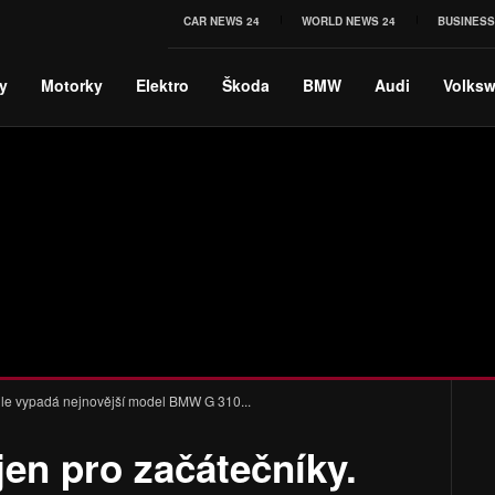
CAR NEWS 24
WORLD NEWS 24
BUSINESS
y
Motorky
Elektro
Škoda
BMW
Audi
Volks
khle vypadá nejnovější model BMW G 310...
jen pro začátečníky.