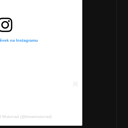
pěvek na Instagramu
W Motorrad (@bmwmotorrad)