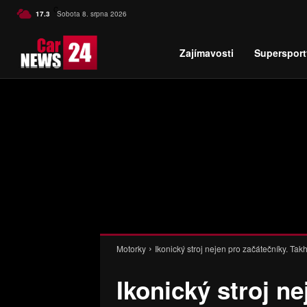
C
17.3
Sobota 8. srpna 2026
Czech
Zajímavosti
Supersport
Motorky
Ikonický stroj nejen pro začátečníky. Ta
Ikonický stroj ne