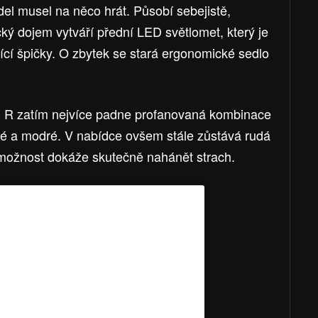
el musel na něco hrát. Působí sebejistě,
ký dojem vytváří přední LED světlomet, který je
ící špičky. O zbytek se stará ergonomické sedlo
R zatím nejvíce padne profanovaná kombinace
ílé a modré. V nabídce ovšem stále zůstává rudá
 možnost dokáže skutečně nahánět strach.