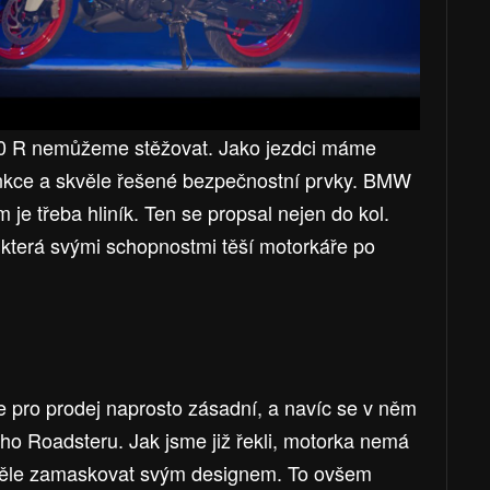
0 R nemůžeme stěžovat. Jako jezdci máme
unkce a skvěle řešené bezpečnostní prvky. BMW
m je třeba hliník. Ten se propsal nejen do kol.
která svými schopnostmi těší motorkáře po
pro prodej naprosto zásadní, a navíc se v něm
lého Roadsteru. Jak jsme již řekli, motorka nemá
věle zamaskovat svým designem. To ovšem