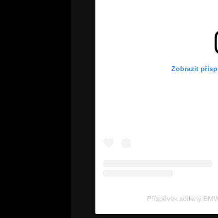
Zobrazit přís
Příspěvek sdílený BM