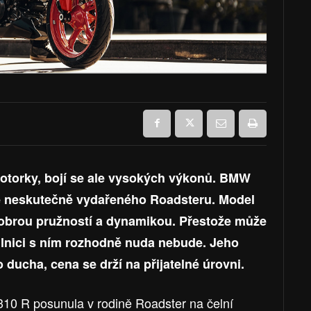
 motorky, bojí se ale vysokých výkonů. BMW
bě neskutečně vydařeného Roadsteru. Model
brou pružností a dynamikou. Přestože může
silnici s ním rozhodně nuda nebude. Jeho
ducha, cena se drží na přijatelné úrovni.
0 R posunula v rodině Roadster na čelní