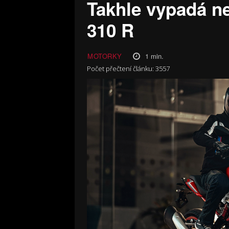
Takhle vypadá n
310 R
1
min.
MOTORKY
Počet přečtení článku:
3557